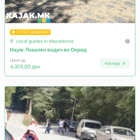
СУПЕР ДОМАЌИН
Local guides in Macedonia
Наум: Локален водич во Охрид
Цена од
Разгледај
4,305.00 ден