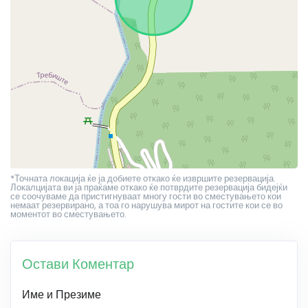
*Точната локација ќе ја добиете откако ќе извршите резервација.
Локалцијата ви ја праќаме откако ќе потврдите резервација бидејќи
се соочуваме да пристигнуваат многу гости во сместувањето кои
немаат резервирано, а тоа го нарушува мирот на гостите кои се во
моментот во сместувањето.
Остави Коментар
Име и Презиме