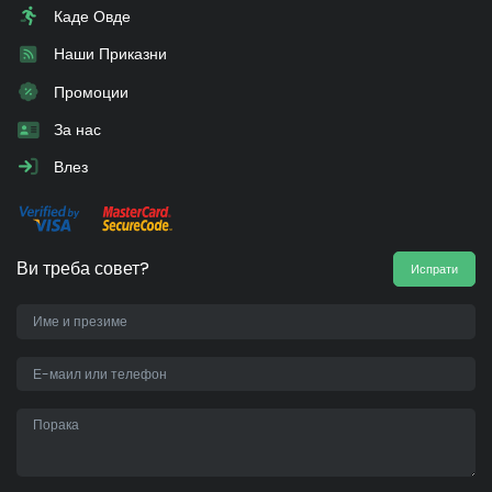
Каде Овде
Наши Приказни
Промоции
За нас
Влез
Ви треба совет?
Испрати