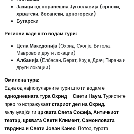
Јазици од поранешна Југославија (српски,
хрватски, босански, црногорски)
Бугарски
Региони каде што водам тури:
Цела Македонија
(Охрид, Скопје, Битола,
Маврово и други локации)
Албанија
(Елбасан, Берат, Крује, Драч, Тирана и
други локации)
Омилена тура:
Една од најпопуларните тури што ги водам е
еднодневната тура Охрид – Свети Наум
. Туристите
прво го истражуваат
стариот дел на Охрид
,
вклучувајќи ги
црквата Света Софија, Античкиот
театар, црквата Свети Климент, Самоиловата
тврдина и Свети Јован Канео
. Потоа, турата