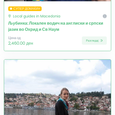
СУПЕР ДОМАЌИН
Local guides in Macedonia
Љубинка: Локален водич на англиски и српски
јазик во Охрид и Св Наум
Цена од
Разгледај
2,460.00 ден