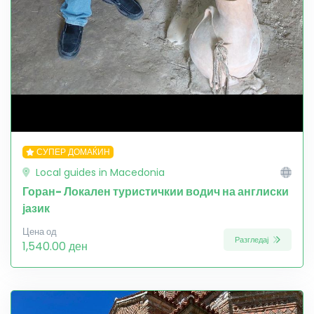
СУПЕР ДОМАЌИН
Local guides in Macedonia
Горан- Локален туристичкии водич на англиски
јазик
Цена од
Разгледај
1,540.00 ден