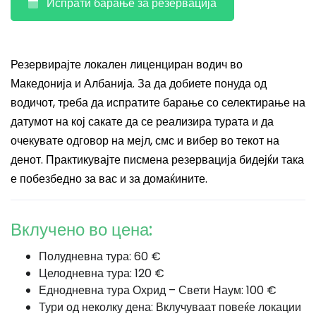
Испрати барање за резервација
Резервирајте локален лиценциран водич во
Македонија и Албанија. За да добиете понуда од
водичот, треба да испратите барање со селектирање на
датумот на кој сакате да се реализира турата и да
очекувате одговор на мејл, смс и вибер во текот на
денот. Практикувајте писмена резервација бидејќи така
е побезбедно за вас и за домаќините.
Вклучено во цена:
Полудневна тура: 60 €
Целодневна тура: 120 €
Еднодневна тура Охрид – Свети Наум: 100 €
Тури од неколку дена: Вклучуваат повеќе локации