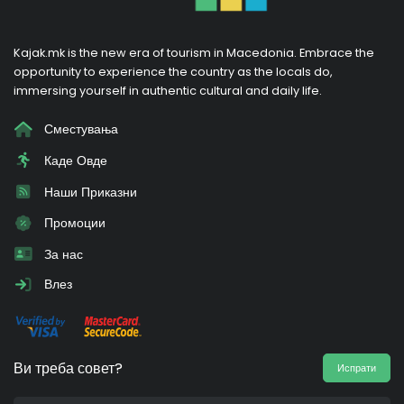
Kajak.mk is the new era of tourism in Macedonia. Embrace the
opportunity to experience the country as the locals do,
immersing yourself in authentic cultural and daily life.
Сместувања
Каде Овде
Наши Приказни
Промоции
За нас
Влез
Ви треба совет?
Испрати