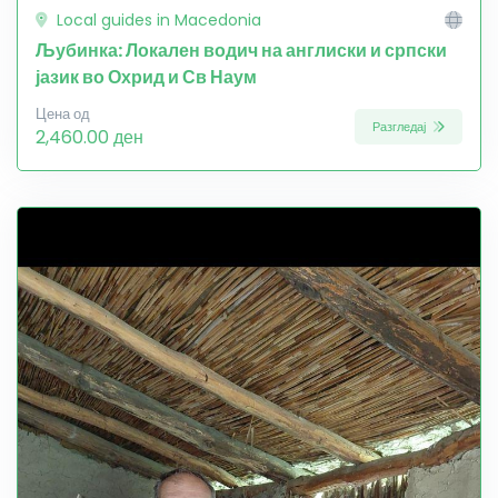
Local guides in Macedonia
Љубинка: Локален водич на англиски и српски
јазик во Охрид и Св Наум
Цена од
Разгледај
2,460.00 ден