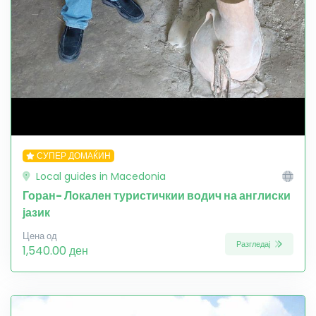
СУПЕР ДОМАЌИН
Local guides in Macedonia
Горан- Локален туристичкии водич на англиски
јазик
Цена од
Разгледај
1,540.00 ден