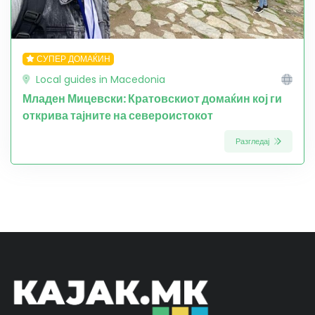
СУПЕР ДОМАЌИН
Local guides in Macedonia
Младен Мицевски: Кратовскиот домаќин кој ги
открива тајните на североистокот
Разгледај