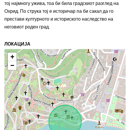
тој најмногу ужива, тоа би била градскиот разглед на
Охрид.
По струка
тој е
историчар па би сакал да го
прест
ави
културното и историското наследство на
неговиот
роден град.
ЛОКАЦИЈА
+
−