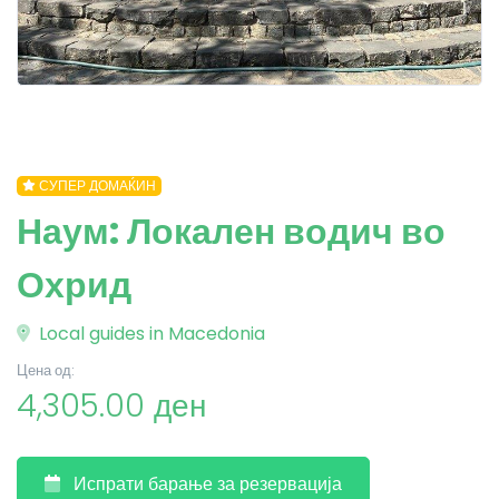
СУПЕР ДОМАЌИН
Наум: Локален водич во
Охрид
Local guides in Macedonia
Цена од:
4,305.00 ден
Испрати барање за резервација