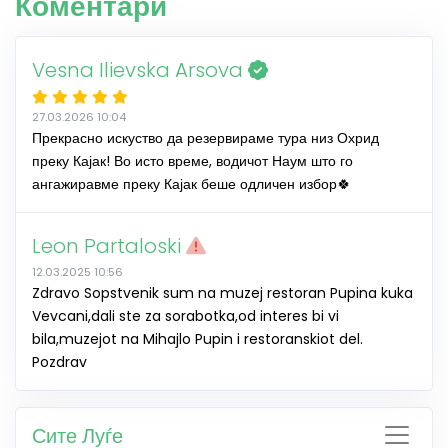
Коментари
Vesna Ilievska Arsova
27.03.2026 10:04
Прекрасно искуство да резервираме тура низ Охрид
преку Кајак! Во исто време, водичот Наум што го
ангажиравме преку Кајак беше одличен избор🍀
Leon Partaloski
12.03.2025 10:56
Zdravo Sopstvenik sum na muzej restoran Pupina kuka
Vevcani,dali ste za sorabotka,od interes bi vi
bila,muzejot na Mihajlo Pupin i restoranskiot del.
Pozdrav
Сите Луѓе