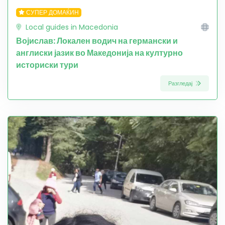
СУПЕР ДОМАЌИН
Local guides in Macedonia
Војислав: Локален водич на германски и
англиски јазик во Македонија на културно
историски тури
Разгледај