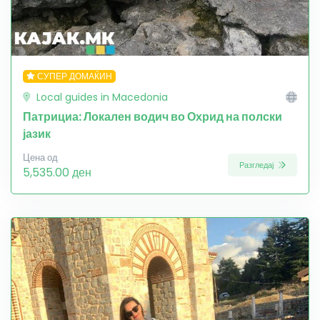
СУПЕР ДОМАЌИН
Local guides in Macedonia
Патрициа: Локален водич во Охрид на полски
јазик
Цена од
Разгледај
5,535.00 ден