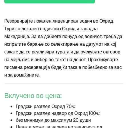
Резервирајте локален лиценциран водич во Охрид.
Тури со локален водич низ Охрид и западна
Македонија. За да добиете понуда од водичот, треба да
испратите барање со селектирање на датумот на кој
сакате да се реализира турата и да очекувате одговор
на мејл, смс и вибер во текот на денот. Практикувајте
писмена резервација бидејќи така е побезбедно за вас
и за домаќините.
Вклучено во цена:
Градски разглед Охрид 70€
Градски разглед надвор од Охрид 100€
без минимум до максимум 20 души
Цената може да варира во зависност од