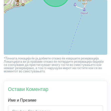
*Точната локација ќе ја добиете откако ќе извршите резервација.
Локалцијата ви ја праќаме откако ќе потврдите резервација бидејќи
се соочуваме да пристигнуваат многу гости во сместувањето кои
немаат резервирано, а тоа го нарушува мирот на гостите кои се во
моментот во сместувањето.
Остави Коментар
Име и Презиме