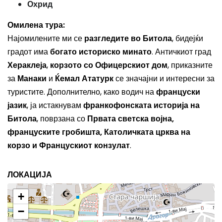
Охрид
Омилена тура:
Најомилените ми се
разгледите во Битола
, бидејќи
градот има
богато историско минато
. Античкиот град
Хераклеја
,
корзото со Офицерскиот дом
, приказните
за
Манаки
и
Ќемал Ататурк
се значајни и интересни за
туристите. Дополнително, како водич на
француски
јазик
, ја истакнувам
франкофонската историја на
Битола
, поврзана со
Првата светска војна,
француските гробишта, Католичката црква на
корзо и Францускиот конзулат
.
ЛОКАЦИЈА
+
−