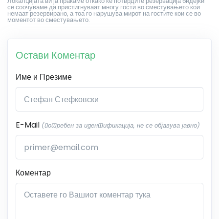
Локалцијата ви ја праќаме откако ќе потврдите резервација бидејќи
се соочуваме да пристигнуваат многу гости во сместувањето кои
немаат резервирано, а тоа го нарушува мирот на гостите кои се во
моментот во сместувањето.
Остави Коментар
Име и Презиме
E-Mail
(потребен за идентификација, не се објавува јавно)
Коментар