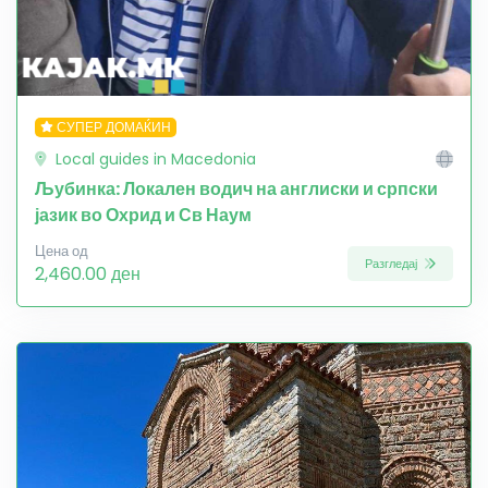
СУПЕР ДОМАЌИН
Local guides in Macedonia
Љубинка: Локален водич на англиски и српски
јазик во Охрид и Св Наум
Цена од
Разгледај
2,460.00 ден