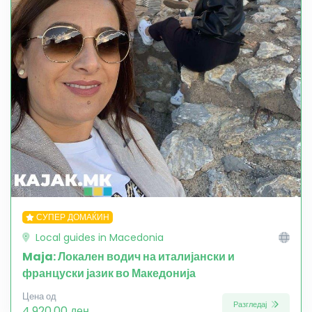
СУПЕР ДОМАЌИН
Local guides in Macedonia
Maja: Локален водич на италијански и
француски јазик во Македонија
Цена од
Разгледај
4,920.00 ден