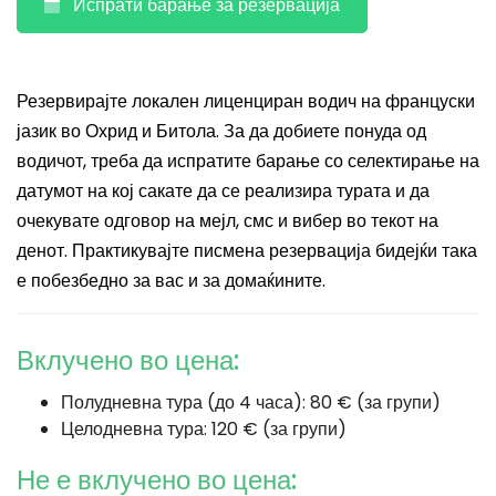
Испрати барање за резервација
Резервирајте локален лиценциран водич на француски
јазик во Охрид и Битола. За да добиете понуда од
водичот, треба да испратите барање со селектирање на
датумот на кој сакате да се реализира турата и да
очекувате одговор на мејл, смс и вибер во текот на
денот. Практикувајте писмена резервација бидејќи така
е побезбедно за вас и за домаќините.
Вклучено во цена:
Полудневна тура (до 4 часа): 80 € (за групи)
Целодневна тура: 120 € (за групи)
Не е вклучено во цена: