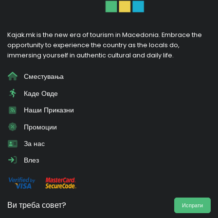
Kajak.mk is the new era of tourism in Macedonia. Embrace the
opportunity to experience the country as the locals do,
immersing yourself in authentic cultural and daily life.
Сместувања
Каде Овде
Наши Приказни
Промоции
За нас
Влез
Ви треба совет?
Испрати