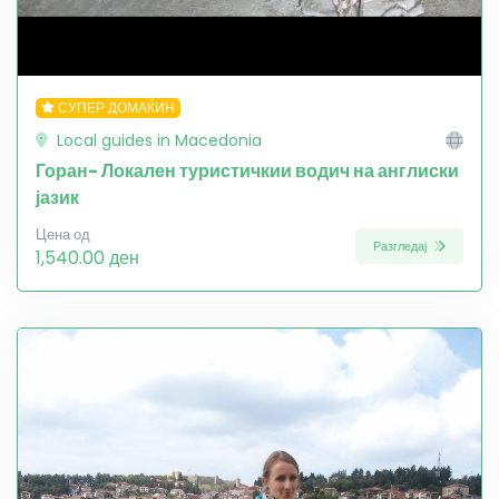
СУПЕР ДОМАЌИН
Local guides in Macedonia
Горан- Локален туристичкии водич на англиски
јазик
Цена од
Разгледај
1,540.00 ден