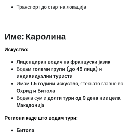
Транспорт до стартна локација
Име:
Каролина
Искуство:
Лиценциран водич на француски јазик
Водам
големи групи (до 45 лица)
и
индивидуални туристи
Имам
1.5 години искуство
, стекнато главно во
Охрид и Битола
Водела сум и
долги тури од 9 дена низ цела
Македонија
Региони каде што водам тури:
Битола