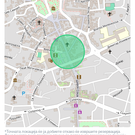
*Точната локација ќе ја добиете откако ќе извршите резервација.