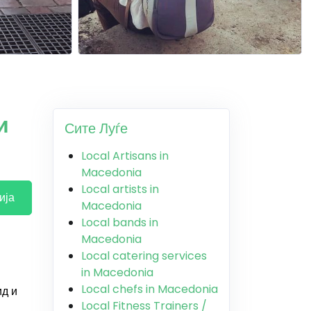
и
Сите Луѓе
Local Artisans in
Macedonia
Local artists in
ија
Macedonia
Local bands in
Macedonia
Local catering services
in Macedonia
Local chefs in Macedonia
ид и
Local Fitness Trainers /