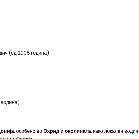
дич (од 2008 година).
ојводина)
донија
, особено во
Охрид и околината
, како локален водич