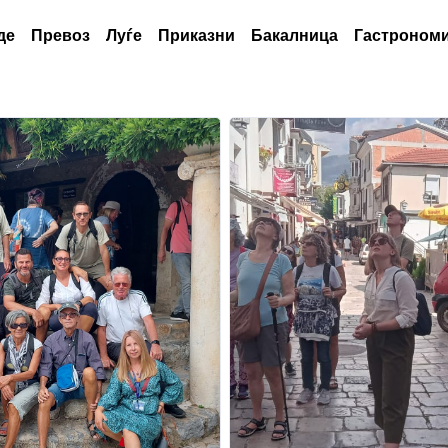
де
Превоз
Луѓе
Приказни
Бакалница
Гастрономи