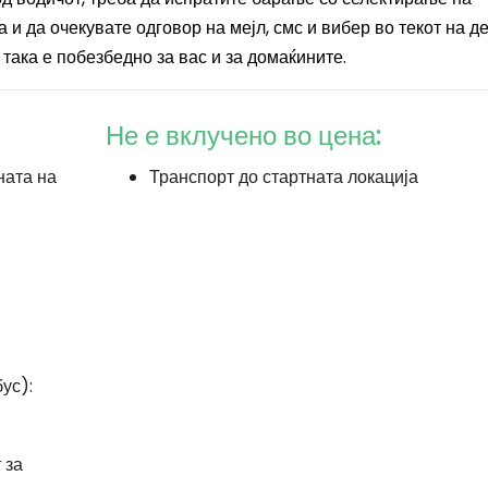
а и да очекувате одговор на мејл, смс и вибер во текот на де
така е побезбедно за вас и за домаќините.
Не е вклучено во цена:
ната на
Транспорт до стартната локација
ус):
 за