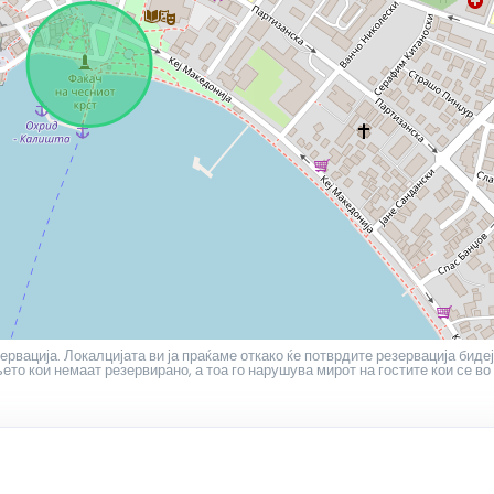
ервација. Локалцијата ви ја праќаме откако ќе потврдите резервација бидеј
то кои немаат резервирано, а тоа го нарушува мирот на гостите кои се во