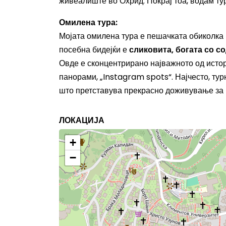
живеалиште во Охрид. Покрај тоа, водам ту
Омилена тура:
Мојата омилена тура е пешачката обиколка н
посебна бидејќи е
сликовита, богата со с
Овде е сконцентрирано најважното од истор
панорами, „Instagram spots“. Најчесто, ту
што претставува прекрасно доживување за 
ЛОКАЦИЈА
+
−