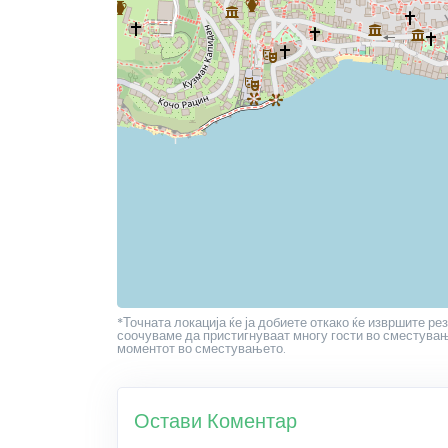
*Точната локација ќе ја добиете откако ќе извршите рез
соочуваме да пристигнуваат многу гости во сместување
моментот во сместувањето.
Остави Коментар