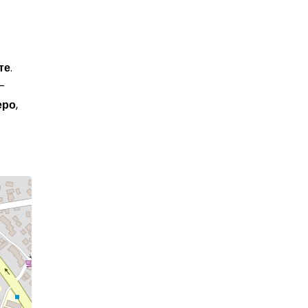
те
.
–
еро
,