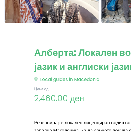
Алберта: Локален во
јазик и англиски јази
Local guides in Macedonia
Цена од:
2,460.00 ден
Резервирајте локален лиценциран водич во 
западна Македонија. За да добиете понуда 