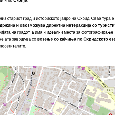
ри и во
Скопје
.
из стариот град и историското јадро на Охрид. Оваа тура е
одржина и овозможува директна интеракција со туристи
ијата на градот, а има и идеални места за фотографирање 
рнејата завршува со
возење со кајчиња по Охридското ез
посетителите.