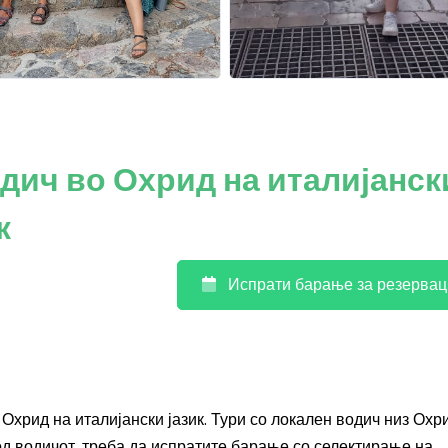
дич во Охрид на италијанск
к
Испрати барање за резервац
Охрид на италијански јазик. Тури со локален водич низ Охр
од водичот, треба да испратите барање со селектирање на