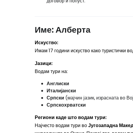
договор и попуст.
Име:
Алберта
Искуство:
Имам 17 години искуство како туристички во
Јазици:
Водам тури на:
Англиски
Италијански
Српски
(мајчин јазик, израсната во В
Српскохрватски
Региони каде што водам тури:
Најчесто водам тури во
Југозападна Маке