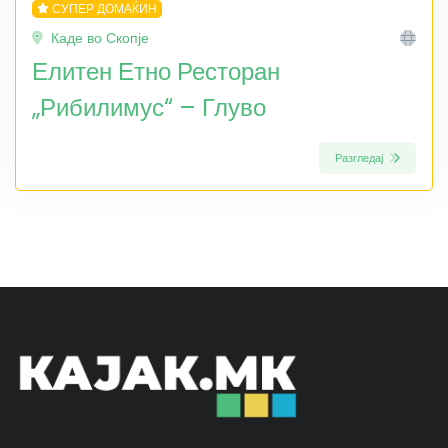
СУПЕР ДОМАЌИН
Каде во Скопје
Елитен Етно Ресторан
„Рибилимус“ – Глуво
Разгледај