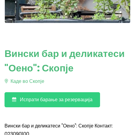
Вински бар и деликатеси
"Оено": Скопје
Каде во Скопје
Испрати барање за резервација
Вински бар и деликатеси "Оено": Скопје Контакт:
023090100