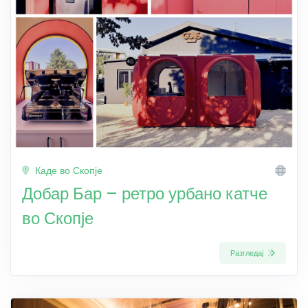
Каде во Скопје
Добар Бар – ретро урбано катче
во Скопје
Разгледај