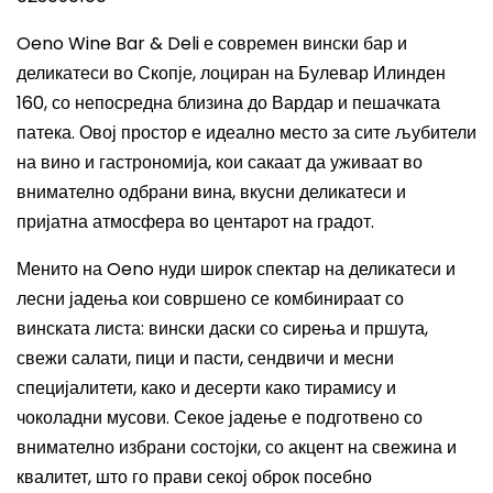
Oeno Wine Bar & Deli е современ вински бар и
деликатеси во Скопје, лоциран на Булевар Илинден
160, со непосредна близина до Вардар и пешачката
патека. Овој простор е идеално место за сите љубители
на вино и гастрономија, кои сакаат да уживаат во
внимателно одбрани вина, вкусни деликатеси и
пријатна атмосфера во центарот на градот.
Менито на Oeno нуди широк спектар на деликатеси и
лесни јадења кои совршено се комбинираат со
винската листа: вински даски со сирења и пршута,
свежи салати, пици и пасти, сендвичи и месни
специјалитети, како и десерти како тирамису и
чоколадни мусови. Секое јадење е подготвено со
внимателно избрани состојки, со акцент на свежина и
квалитет, што го прави секој оброк посебно