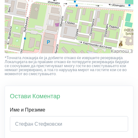
*Точната локација ќе ја добиете откако ќе извршите резервација.
Локалцијата ви ја праќаме откако ќе потврдите резервација бидејќи
се соочуваме да пристигнуваат многу гости во сместувањето кои
немаат резервирано, а тоа го нарушува мирот на гостите кои се во
моментот во сместувањето.
Остави Коментар
Име и Презиме