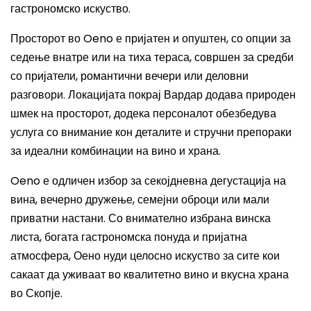
гастрономско искуство.
Просторот во Oeno е пријатен и опуштен, со опции за
седење внатре или на тиха тераса, совршен за средби
со пријатели, романтични вечери или деловни
разговори. Локацијата покрај Вардар додава природен
шмек на просторот, додека персоналот обезбедува
услуга со внимание кон деталите и стручни препораки
за идеални комбинации на вино и храна.
Oeno е одличен избор за секојдневна дегустација на
вина, вечерно дружење, семејни оброци или мали
приватни настани. Со внимателно избрана винска
листа, богата гастрономска понуда и пријатна
атмосфера, Оено нуди целосно искуство за сите кои
сакаат да уживаат во квалитетно вино и вкусна храна
во Скопје.