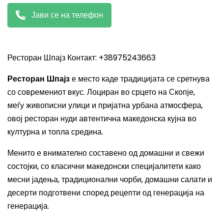
Јави се на телефон
Ресторан Шпајз Контакт: +38975243663
Ресторан Шпајз
е место каде традицијата се сретнува
со современиот вкус. Лоциран во срцето на Скопје,
меѓу живописни улици и пријатна урбана атмосфера,
овој ресторан нуди автентична македонска кујна во
културна и топла средина.
Менито е внимателно составено од домашни и свежи
состојки, со класични македонски специјалитети како
месни јадења, традиционални чорби, домашни салати и
десерти подготвени според рецепти од генерација на
генерација.