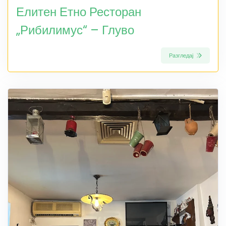
Елитен Етно Ресторан
„Рибилимус“ – Глуво
Разгледај