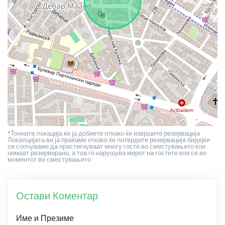
*Точната локација ќе ја добиете откако ќе извршите резервација.
Локалцијата ви ја праќаме откако ќе потврдите резервација бидејќи
се соочуваме да пристигнуваат многу гости во сместувањето кои
немаат резервирано, а тоа го нарушува мирот на гостите кои се во
моментот во сместувањето.
Остави Коментар
Име и Презиме