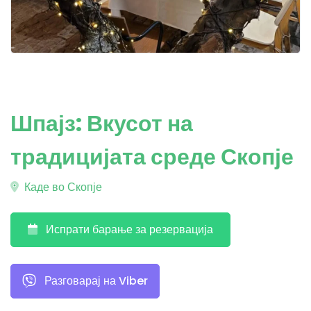
Шпајз: Вкусот на
традицијата среде Скопје
Каде во Скопје
Испрати барање за резервација
Разговарај на Viber