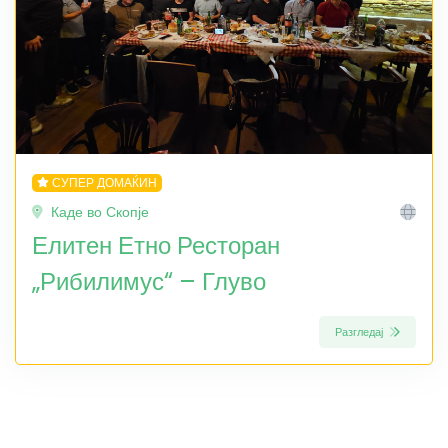
СУПЕР ДОМАЌИН
Каде во Скопје
Елитен Етно Ресторан
„Рибилимус“ – Глуво
Разгледај