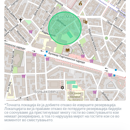
*Точната локација ќе ја добиете откако ќе извршите резервација.
Локалцијата ви ја праќаме откако ќе потврдите резервација бидејќи
се соочуваме да пристигнуваат многу гости во сместувањето кои
немаат резервирано, а тоа го нарушува мирот на гостите кои се во
моментот во сместувањето.