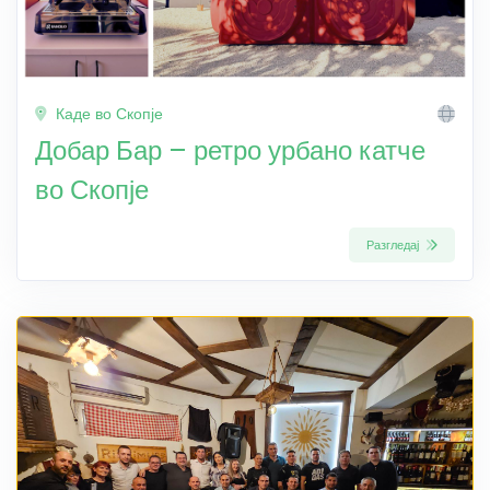
Каде во Скопје
Добар Бар – ретро урбано катче
во Скопје
Разгледај