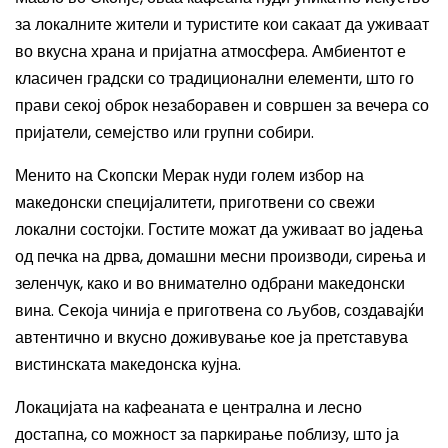
за локалните жители и туристите кои сакаат да уживаат
во вкусна храна и пријатна атмосфера. Амбиентот е
класичен градски со традиционални елементи, што го
прави секој оброк незаборавен и совршен за вечера со
пријатели, семејство или групни собири.
Менито на Скопски Мерак нуди голем избор на
македонски специјалитети, приготвени со свежи
локални состојки. Гостите можат да уживаат во јадења
од печка на дрва, домашни месни производи, сирења и
зеленчук, како и во внимателно одбрани македонски
вина. Секоја чинија е приготвена со љубов, создавајќи
автентично и вкусно доживување кое ја претставува
вистинската македонска кујна.
Локацијата на кафеаната е централна и лесно
достапна, со можност за паркирање поблизу, што ја