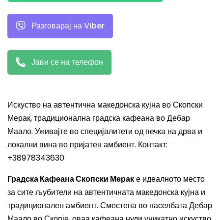
Разговарај на Viber
Јави се на телефон
Искуство на автентична македонска кујна во Скопски
Мерак, традиционална градска кафеана во Дебар
Маало. Уживајте во специјалитети од печка на дрва и
локални вина во пријатен амбиент. Контакт:
+38978343630
Градска Кафеана Скопски Мерак
е идеалното место
за сите љубители на автентичната македонска кујна и
традиционален амбиент. Сместена во населбата Дебар
Маало во Скопје, оваа кафеана нуди уникатно искуство