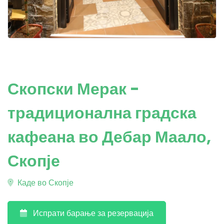
Скопски Мерак -
традиционална градска
кафеана во Дебар Маало,
Скопје
Каде во Скопје
Испрати барање за резервација