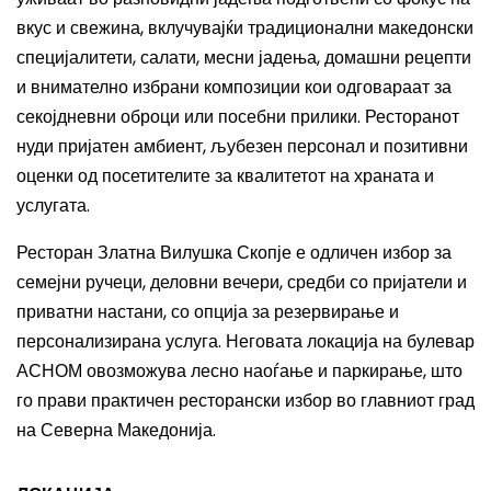
вкус и свежина, вклучувајќи традиционални македонски
специјалитети, салати, месни јадења, домашни рецепти
и внимателно избрани композиции кои одговараат за
секојдневни оброци или посебни прилики. Ресторанот
нуди пријатен амбиент, љубезен персонал и позитивни
оценки од посетителите за квалитетот на храната и
услугата.
Ресторан Златна Вилушка Скопје е одличен избор за
семејни ручеци, деловни вечери, средби со пријатели и
приватни настани, со опција за резервирање и
персонализирана услуга. Неговата локација на булевар
АСНОМ овозможува лесно наоѓање и паркирање, што
го прави практичен ресторански избор во главниот град
на Северна Македонија.