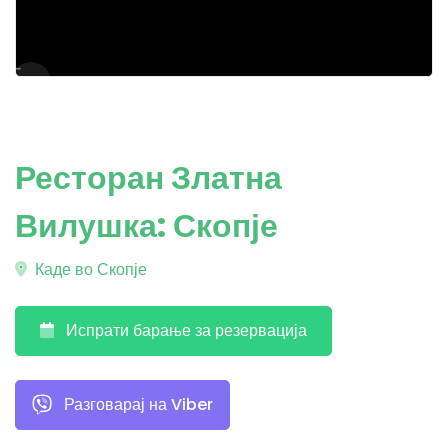
Ресторан Златна
Вилушка: Скопје
Каде во Скопје
Испрати барање за резервација
Разговарај на Viber