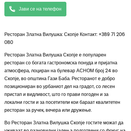
Јави се на телефон
Ресторан Златна Вилушка: Скопје Контакт: +389 71 206
080
Ресторан Златна Вилушка Скопје е популарен
ресторан со богата гастрономска понуда и пријатна
атмосфера, лоциран на булевар АСНОМ број 24 во
Скопје, во општина Гази Баба. Ресторанот е добро
позициониран во урбаниот дел на градот, со лесен
пристап и видливост, што го прави погоден и за
локални гости и за посетители кои бараат квалитетен
ресторан за ручек, вечера или дружење.
Во Ресторан Златна Вилушка Скопје гостите можат да
уживаат во разновидни јадења подготвени со фокус на