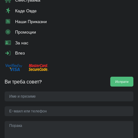
Сместувања
Каде Овде
Наши Приказни
Промоции
За нас
Влез
Ви треба совет?
Испрати