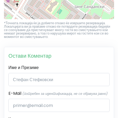
*Точната локација ќе ја добиете откако ќе извршите резервација.
Локалцијата ви ја праќаме откако ќе потврдите резервација бидејќи
се соочуваме да пристигнуваат многу гости во сместувањето кои
немаат резервирано, а тоа го нарушува мирот на гостите кои се во
моментот во сместувањето.
Остави Коментар
Име и Презиме
E-Mail
(потребен за идентификација, не се објавува јавно)