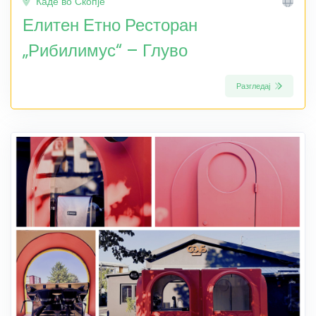
Каде во Скопје
Елитен Етно Ресторан
„Рибилимус“ – Глуво
Разгледај