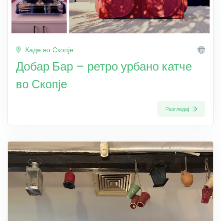
Каде во Скопје
Добар Бар – ретро урбано катче
во Скопје
Разгледај