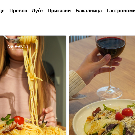
де
Превоз
Луѓе
Приказни
Бакалница
Гастрономи