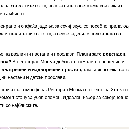
 за хотелските гости, но и за сите посетители кои сакаат
тен амбиент.
ирано и опфаќа јадења за сечиј вкус, со посебно прилаго
и и квалитетни состојки, а секое јадење е подготвено со
е на различни настани и прослави.
Планирате роденден,
лава?
Во Ресторан Моома добивате комплетно решение и
е
внатрешен и надворешен простор
, како и
игротека со 
јни настани и детски прослави.
 и пријатна атмосфера, Ресторан Моома во склоп на Хотелот
момент станува убав спомен. Идеален избор за секојдневно
и со најблиските.