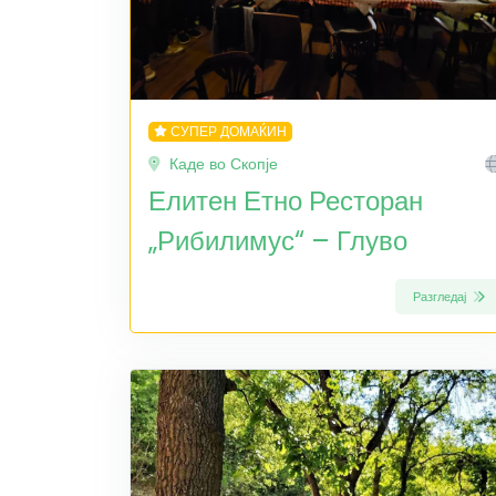
СУПЕР ДОМАЌИН
Каде во Скопје
Елитен Етно Ресторан
„Рибилимус“ – Глуво
Разгледај