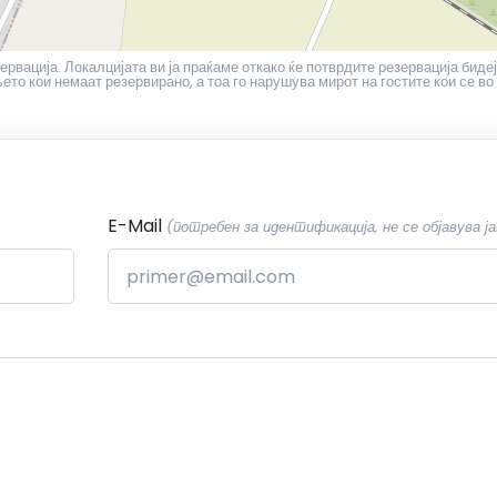
ервација. Локалцијата ви ја праќаме откако ќе потврдите резервација бидеј
то кои немаат резервирано, а тоа го нарушува мирот на гостите кои се во
E-Mail
(потребен за идентификација, не се објавува ја