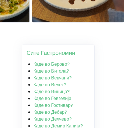
Сите Гастрономии
Каде во Берово?
Каде во Битола?
Каде во Вевчани?
Каде во Велес?
Каде во Виница?
Каде во Гевгелија
Каде во Гостивар?
Каде во Дебар?
Каде во Делчево?
Каде во Демир Капија?