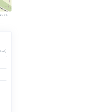
ќи се
вно)