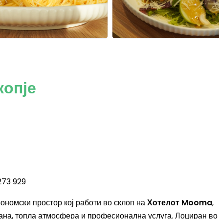
копје
273 929
ономски простор кој работи во склоп на
Хотелот Mooma
,
рана, топла атмосфера и професионална услуга. Лоциран во