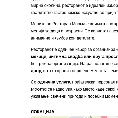
мирна околина, ресторанот е идеален избор и
квалитетно гастрономско искуство во прија
Менито во Ресторан Моома е внимателно кре
менија за деца и возрасни. Се користат свеж
внимание и љубов кон деталите.
Ресторанот е одличен избор за организирањ
мекици, интимна свадба или друга прос
безгрижна организација. На располагање с
двор
, што го прави совршено место за семе
Со
одлична услуга
, пријателски персонал
Mooma се издвојува како место каде секој 
уживање, свечени пригоди и посебни момент
ЛОКАЦИЈА