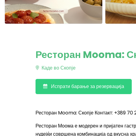
Ресторан Mooma: С
Каде во Скопје
Испрати барање за резервација
Ресторан Mooma: Скопје Контакт: +389 70 
Ресторан Моома е модерен и пријатен гастр
нудејќи совршена комбинација од вкусна х