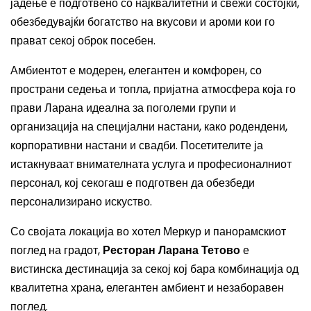
јадење е подготвено со најквалитетни и свежи состојки,
обезбедувајќи богатство на вкусови и ароми кои го
прават секој оброк посебен.
Амбиентот е модерен, елегантен и комфорен, со
пространи седења и топла, пријатна атмосфера која го
прави Ларана идеална за поголеми групи и
организација на специјални настани, како родендени,
корпоративни настани и свадби. Посетителите ја
истакнуваат внимателната услуга и професионалниот
персонал, кој секогаш е подготвен да обезбеди
персонализирано искуство.
Со својата локација во хотел Меркур и панорамскиот
поглед на градот,
Ресторан Ларана Тетово
е
вистинска дестинација за секој кој бара комбинација од
квалитетна храна, елегантен амбиент и незаборавен
поглед.