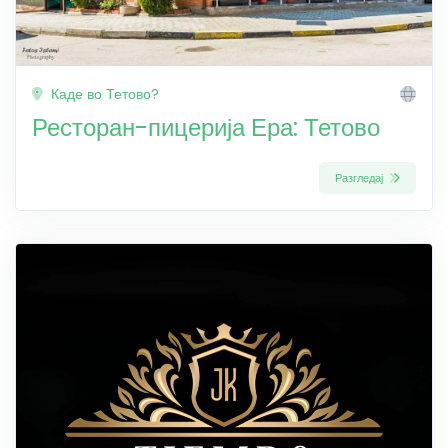
Каде во Тетово?
Ресторан-пицерија Ера: Тетово
Разгледај