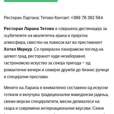
Ресторан Лартана: Тетово Контакт: +389 78 392 594
Ресторан Ларана Тетово
е совршена дестинација за
љубителите на квалитетна храна и пријатна
атмосфера, сместен на повисок кат во престижниот
Хотел Меркур
. Со прекрасен панорамски поглед на
целиот град, ресторанoт нуди незаборавно
гастрономско искуство за секоја пригода – од
романтични вечери и семејни дружби до бизнис ручеци
и специјални прослави.
Менито на Ларана е внимателно составено од искусни
готвачи и вклучува традиционални македонски јадења,
свежи морски специјалитети, месни деликатеси на
скара и современи интернационални вкусови. Секое