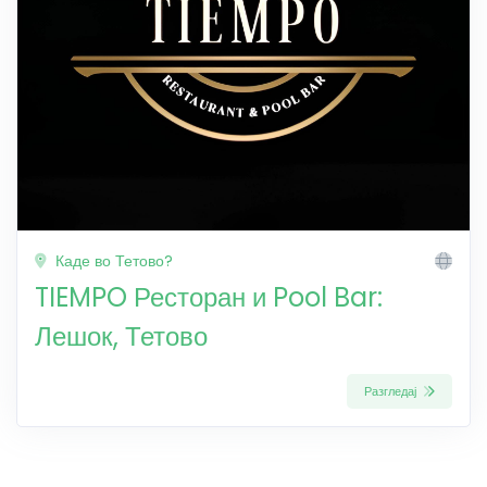
Каде во Тетово?
TIEMPO Ресторан и Pool Bar:
Лешок, Тетово
Разгледај