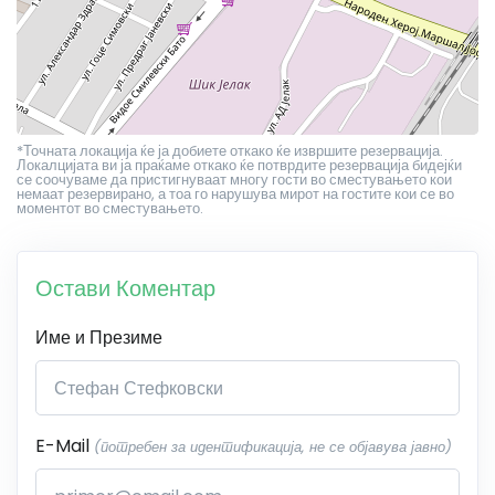
*Точната локација ќе ја добиете откако ќе извршите резервација.
Локалцијата ви ја праќаме откако ќе потврдите резервација бидејќи
се соочуваме да пристигнуваат многу гости во сместувањето кои
немаат резервирано, а тоа го нарушува мирот на гостите кои се во
моментот во сместувањето.
Остави Коментар
Име и Презиме
E-Mail
(потребен за идентификација, не се објавува јавно)