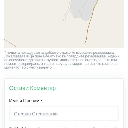
*Точната локација ќе ја добиете откако ќе извршите резервација.
Локалцијата ви ја праќаме откако ќе потврдите резервација бидејќи
се соочуваме да пристигнуваат многу гости во сместувањето кои
немаат резервирано, а тоа го нарушува мирот на гостите кои се во
моментот во сместувањето.
Остави Коментар
Име и Презиме