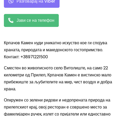
Разговарај на Viber
Јави се на телефон
Крпачов Камен нуди уникатно искуство кое ги спојува
храната, природата и македонското гостопримство.
Контакт: +38971221500
Сместен во живописното село Витолиште, на само 22
километри од Прилеп, Крпачов Камен е вистинско мало
прибежиште за љубителите на мир, чист воздух и добра
храна.
Опкружен со зелени ридови и недопрената природа на
прилепскиот крај, овој ресторан е совршено место за
фамилијарен ручек, излет со пријатели или едноставно