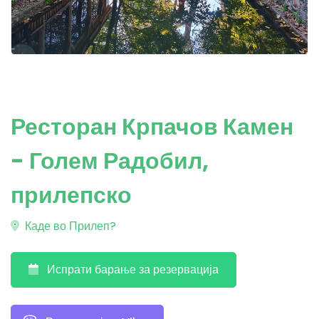
Ресторан Крпачов Камен
- Голем Радобил,
прилепско
Каде во Прилеп?
Испрати барање за резервација