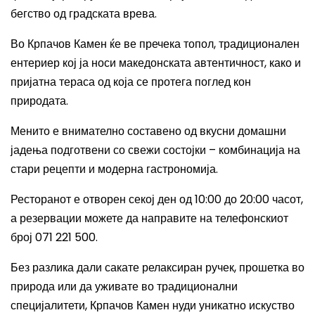
бегство од градската врева.
Во Крпачов Камен ќе ве пречека топол, традиционален
ентериер кој ја носи македонската автентичност, како и
пријатна тераса од која се протега поглед кон
природата.
Менито е внимателно составено од вкусни домашни
јадења подготвени со свежи состојки – комбинација на
стари рецепти и модерна гастрономија.
Ресторанот е отворен секој ден од 10:00 до 20:00 часот,
а резервации можете да направите на телефонскиот
број 071 221 500.
Без разлика дали сакате релаксиран ручек, прошетка во
природа или да уживате во традиционални
специјалитети, Крпачов Камен нуди уникатно искуство