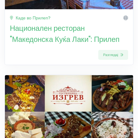
Каде во Прилеп?
Национален ресторан
"Македонска Куќа Лаки": Прилеп
Разгледај