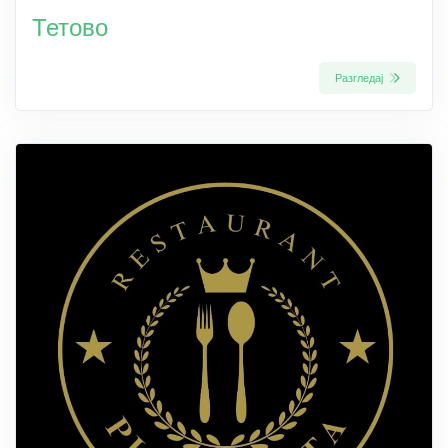
Тетово
Разгледај