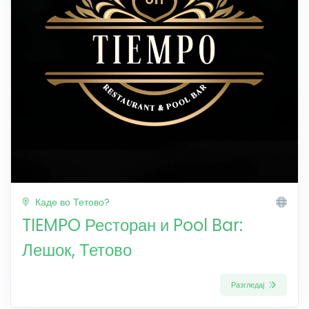
Каде во Тетово?
TIEMPO Ресторан и Pool Bar:
Лешок, Тетово
Разгледај