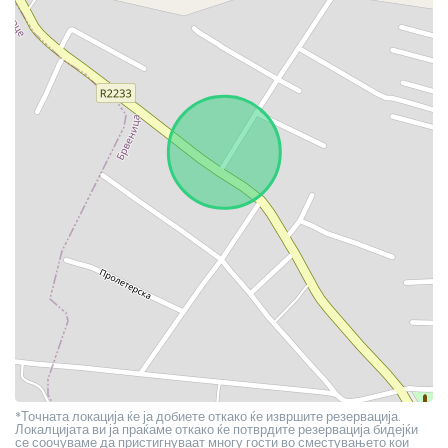
*Точната локација ќе ја добиете откако ќе извршите резервација.
Локалцијата ви ја праќаме откако ќе потврдите резервација бидејќи
се соочуваме да пристигнуваат многу гости во сместувањето кои