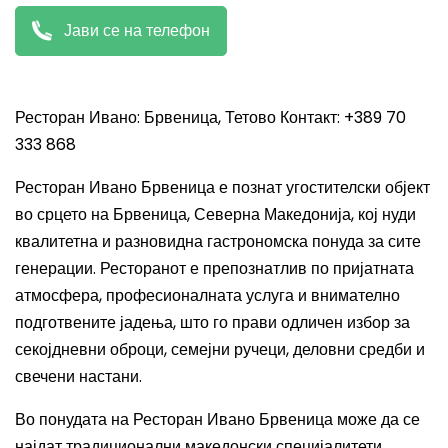
Јави се на телефон
Ресторан Ивано: Брвеница, Тетово Контакт: +389 70
333 868
Ресторан Ивано Брвеница е познат угостителски објект
во срцето на Брвеница, Северна Македонија, кој нуди
квалитетна и разновидна гастрономска понуда за сите
генерации. Ресторанот е препознатлив по пријатната
атмосфера, професионалната услуга и внимателно
подготвените јадења, што го прави одличен избор за
секојдневни оброци, семејни ручеци, деловни средби и
свечени настани.
Во понудата на Ресторан Ивано Брвеница може да се
најдат традиционални македонски специјалитети,