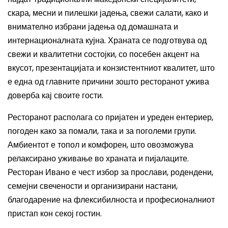
скара, месни и пилешки јадења, свежи салати, како и
внимателно избрани јадења од домашната и
интернационалната кујна. Храната се подготвува од
свежи и квалитетни состојки, со посебен акцент на
вкусот, презентацијата и конзистентниот квалитет, што
е една од главните причини зошто ресторанот ужива
доверба кај своите гости.
Ресторанот располага со пријатен и уреден ентериер,
погоден како за помали, така и за поголеми групи.
Амбиентот е топол и комфорен, што овозможува
релаксирано уживање во храната и пијалаците.
Ресторан Ивано е чест избор за прослави, родендени,
семејни свечености и организирани настани,
благодарение на флексибилноста и професионалниот
пристап кон секој гостин.