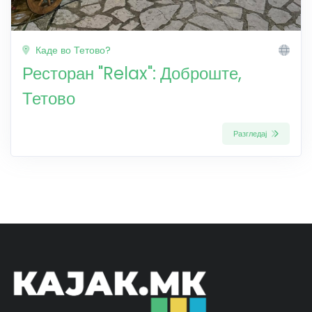
Каде во Тетово?
Ресторан "Relax": Доброште,
Тетово
Разгледај