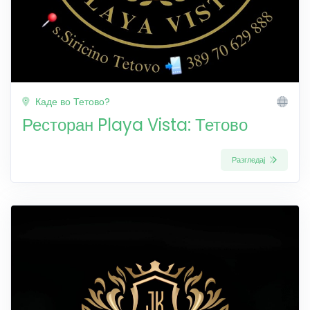
Каде во Тетово?
Ресторан Playa Vista: Тетово
Разгледај