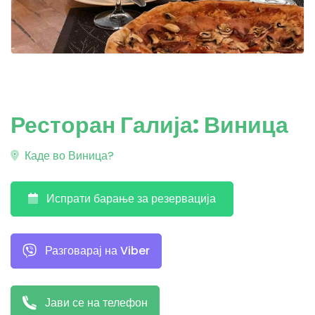
Ресторан Галија: Виница
Каде во Виница?
Испрати барање за резервација
Разговарај на Viber
Јави се на телефон