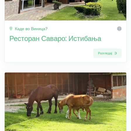
Каде во Виница?
Ресторан Саваро: Истибања
Разгледај