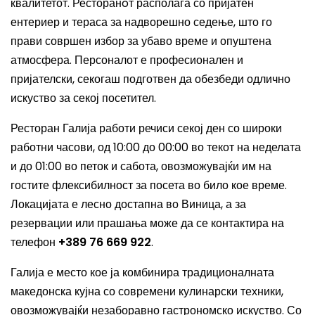
квалитетот. Ресторанoт располага со пријатен
ентериер и тераса за надворешно седење, што го
прави совршен избор за убаво време и опуштена
атмосфера. Персоналот е професионален и
пријателски, секогаш подготвен да обезбеди одлично
искуство за секој посетител.
Ресторан Галија работи речиси секој ден со широки
работни часови, од 10:00 до 00:00 во текот на неделата
и до 01:00 во петок и сабота, овозможувајќи им на
гостите флексибилност за посета во било кое време.
Локацијата е лесно достапна во Виница, а за
резервации или прашања може да се контактира на
телефон
+389 76 669 922
.
Галија е место кое ја комбинира традиционалната
македонска кујна со современи кулинарски техники,
овозможувајќи незаборавно гастрономско искуство. Со