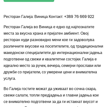
Ресторан Галија: Виница Контакт: +389 76 669 922
Ресторан Галија во Виница е едно од најпознатите
места за вкусна храна и пријатен амбиент. Овој
ресторан нуди разновидно мени кое ги задоволува
различните вкусови на посетителите, од традиционални
македонски специјалитети до интернационални јадења
подготвени од свежи и квалитетни состојки. Галија е
идеално место за ручек, вечера, семејни прослави или
дружби со пријатели, со умерени цени и внимателна
услуга.
Во Галија гостите можат да уживаат во сочна скара,
свежи салати, топли предјадења и главни јадења кои
се внимателно подготвени за да ги истакнат вкусот и