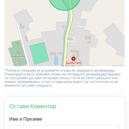
*Точната локација ќе ја добиете откако ќе извршите резервација.
Локалцијата ви ја праќаме откако ќе потврдите резервација бидејќи
се соочуваме да пристигнуваат многу гости во сместувањето кои
немаат резервирано, а тоа го нарушува мирот на гостите кои се во
моментот во сместувањето.
Остави Коментар
Име и Презиме