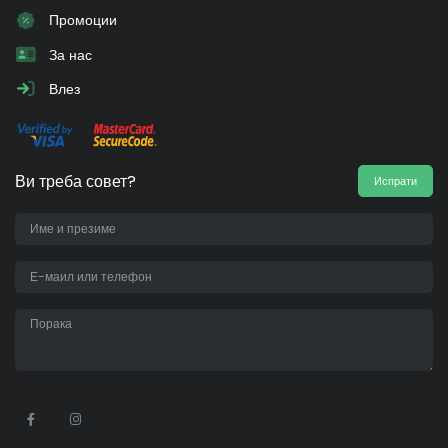
Промоции
За нас
Влез
Ви треба совет?
Испрати