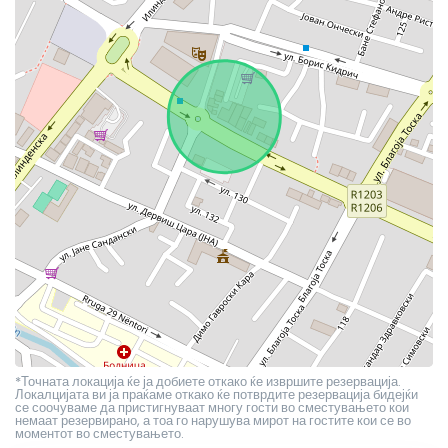
*Точната локација ќе ја добиете откако ќе извршите резервација.
Локалцијата ви ја праќаме откако ќе потврдите резервација бидејќи
се соочуваме да пристигнуваат многу гости во сместувањето кои
немаат резервирано, а тоа го нарушува мирот на гостите кои се во
моментот во сместувањето.