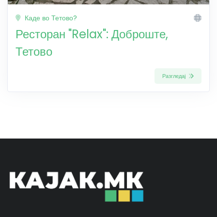
Каде во Тетово?
Ресторан "Relax": Доброште,
Тетово
Разгледај