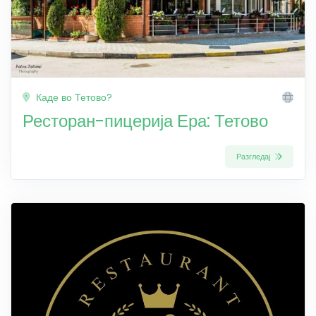
Каде во Тетово?
Ресторан-пицерија Ера: Тетово
Разгледај