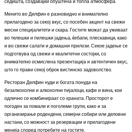
седишта, создавајќи опуштена и топла атмосфера.
Менито во Делфин е разновидно и внимателно
прилагодено за секој вкус, со посебен акцент на свежи
месни специјалитети и скара. Гостите можат да уживаат
во телешки и пилешки јадења, ќебапи, плескавици, како
и во свежи салати и домашни прилози. Секое јадење се
подготвува од свежи и квалитетни состојки, со
внимателно осмислена презентација и автентичен вкус,
што го прави секој оброк вистинско задоволство.
Ресторан Делфин нуди и богата понуда на
безалкохолни и алкохолни пијалоци, кафе и вина, кои
одлично се комбинираат со храната. Просторот е
погоден за помали и поголеми групи, како и за
организирање родендени, семејни собири или деловни
настани, со можност за резервации и прилагодени
менија според потребите на гостите.