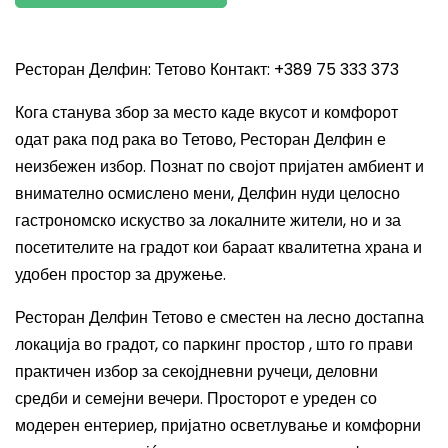
Ресторан Делфин: Тетово Контакт: +389 75 333 373
Кога станува збор за место каде вкусот и комфорот
одат рака под рака во Тетово, Ресторан Делфин е
неизбежен избор. Познат по својот пријатен амбиент и
внимателно осмислено мени, Делфин нуди целосно
гастрономско искуство за локалните жители, но и за
посетителите на градот кои бараат квалитетна храна и
удобен простор за дружење.
Ресторан Делфин Тетово е сместен на лесно достапна
локација во градот, со паркинг простор , што го прави
практичен избор за секојдневни ручеци, деловни
средби и семејни вечери. Просторот е уреден со
модерен ентериер, пријатно осветлување и комфорни