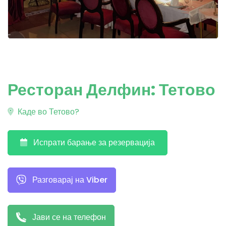
Ресторан Делфин: Тетово
Каде во Тетово?
Испрати барање за резервација
Разговарај на Viber
Јави се на телефон