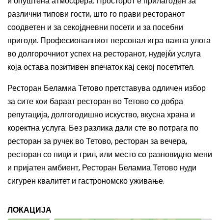
и опуштена атмосфера. Просторот е прилагоден за
различни типови гости, што го прави ресторанот
соодветен и за секојдневни посети и за посебни
пригоди. Професионалниот персонал игра важна улога
во долгорочниот успех на ресторанот, нудејќи услуга
која остава позитивен впечаток кај секој посетител.
Ресторан Беламиа Тетово претставува одличен избор
за сите кои бараат ресторан во Тетово со добра
репутација, долгогодишно искуство, вкусна храна и
коректна услуга. Без разлика дали сте во потрага по
ресторан за ручек во Тетово, ресторан за вечера,
ресторан со пици и грил, или место со разновидно мени
и пријатен амбиент, Ресторан Беламиа Тетово нуди
сигурен квалитет и гастрономско уживање.
ЛОКАЦИЈА