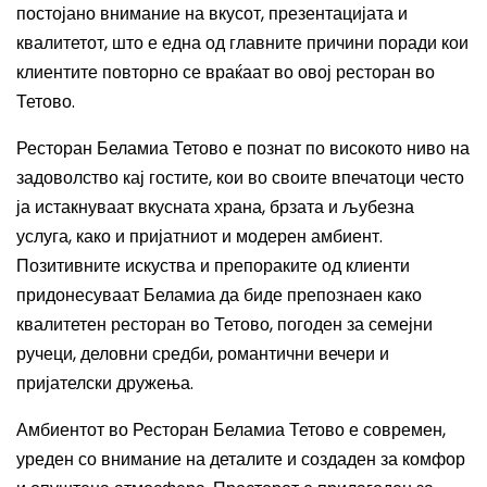
постојано внимание на вкусот, презентацијата и
квалитетот, што е една од главните причини поради кои
клиентите повторно се враќаат во овој ресторан во
Тетово.
Ресторан Беламиа Тетово е познат по високото ниво на
задоволство кај гостите, кои во своите впечатоци често
ја истакнуваат вкусната храна, брзата и љубезна
услуга, како и пријатниот и модерен амбиент.
Позитивните искуства и препораките од клиенти
придонесуваат Беламиа да биде препознаен како
квалитетен ресторан во Тетово, погоден за семејни
ручеци, деловни средби, романтични вечери и
пријателски дружења.
Амбиентот во Ресторан Беламиа Тетово е современ,
уреден со внимание на деталите и создаден за комфор