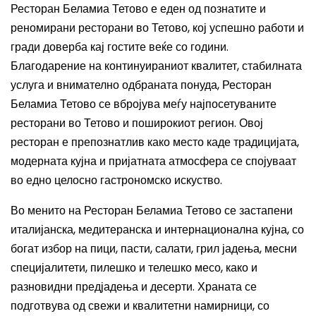
Ресторан Беламиа Тетово е еден од познатите и
реномирани ресторани во Тетово, кој успешно работи и
гради доверба кај гостите веќе со години.
Благодарение на континуираниот квалитет, стабилната
услуга и внимателно одбраната понуда, Ресторан
Беламиа Тетово се вбројува меѓу најпосетуваните
ресторани во Тетово и поширокиот регион. Овој
ресторан е препознатлив како место каде традицијата,
модерната кујна и пријатната атмосфера се спојуваат
во едно целосно гастрономско искуство.
Во менито на Ресторан Беламиа Тетово се застапени
италијанска, медитеранска и интернационална кујна, со
богат избор на пици, пасти, салати, грил јадења, месни
специјалитети, пилешко и телешко месо, како и
разновидни предјадења и десерти. Храната се
подготвува од свежи и квалитетни намирници, со