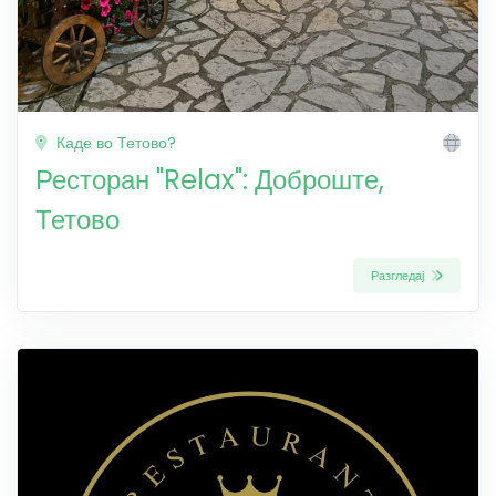
Каде во Тетово?
Ресторан "Relax": Доброште,
Тетово
Разгледај