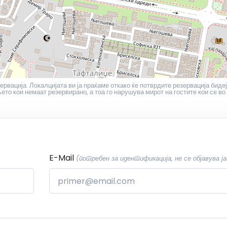
ервација. Локалцијата ви ја праќаме откако ќе потврдите резервација бидеј
то кои немаат резервирано, а тоа го нарушува мирот на гостите кои се во
E-Mail
(потребен за идентификација, не се објавува ја