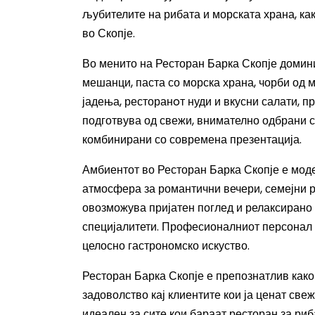
љубителите на рибата и морската храна, как
во Скопје.
Во менито на Ресторан Барка Скопје домини
мешанци, паста со морска храна, чорби од 
јадења, ресторанoт нуди и вкусни салати, п
подготвува од свежи, внимателно одбрани с
комбинирани со современа презентација.
Амбиентот во Ресторан Барка Скопје е модер
атмосфера за романтични вечери, семејни р
овозможува пријатен поглед и релаксирано
специјалитети. Професионалниот персонал о
целосно гастрономско искуство.
Ресторан Барка Скопје е препознатлив како 
задоволство кај клиентите кои ја ценат све
идеален за сите кои бараат ресторан за риб