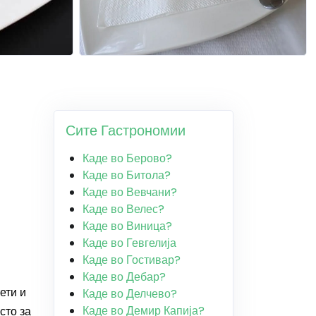
Сите Гастрономии
Каде во Берово?
Каде во Битола?
Каде во Вевчани?
Каде во Велес?
Каде во Виница?
Каде во Гевгелија
Каде во Гостивар?
Каде во Дебар?
ети и
Каде во Делчево?
Каде во Демир Капија?
сто за