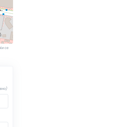
ќи се
вно)