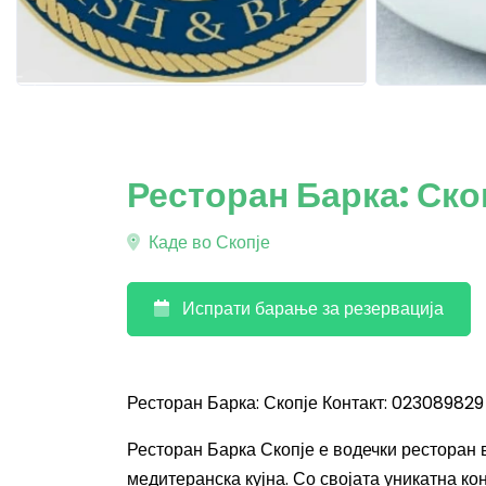
Ресторан Барка: Ско
Каде во Скопје
Испрати барање за резервација
Ресторан Барка: Скопје Контакт: 023089829
Ресторан Барка Скопје е водечки ресторан в
медитеранска кујна. Со својата уникатна ко