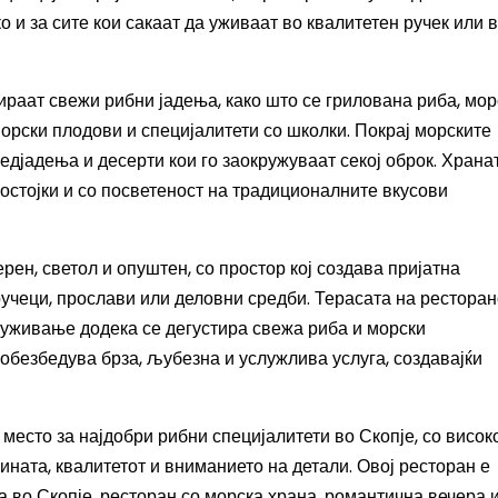
о и за сите кои сакаат да уживаат во квалитетен ручек или 
раат свежи рибни јадења, како што се грилована риба, мор
морски плодови и специјалитети со школки. Покрај морските
редјадења и десерти кои го заокружуваат секој оброк. Храна
остојки и со посветеност на традиционалните вкусови
ен, светол и опуштен, со простор кој создава пријатна
учеци, прослави или деловни средби. Терасата на ресторан
 уживање додека се дегустира свежа риба и морски
безбедува брза, љубезна и услужлива услуга, создавајќи
место за најдобри рибни специјалитети во Скопје, со висок
жината, квалитетот и вниманието на детали. Овој ресторан е
а во Скопје, ресторан со морска храна, романтична вечера 