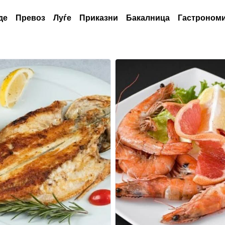
де
Превоз
Луѓе
Приказни
Бакалница
Гастрономи