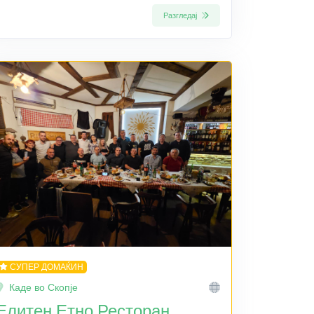
Разгледај
СУПЕР ДОМАЌИН
Каде во Скопје
Елитен Етно Ресторан