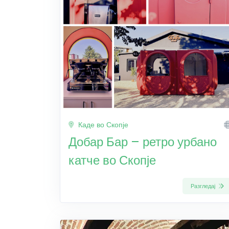
Каде во Скопје
Добар Бар – ретро урбано
катче во Скопје
Разгледај