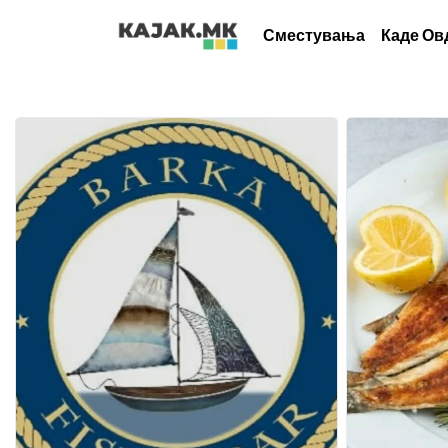
Сместувања
Каде Ов