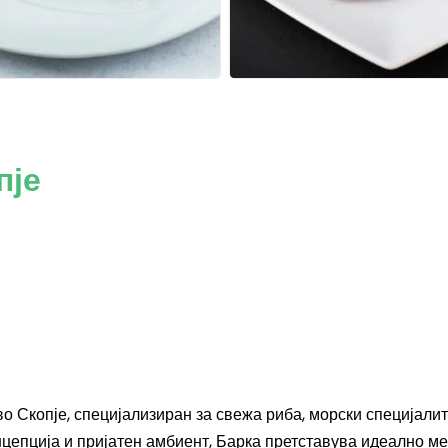
пје
о Скопје, специјализиран за свежа риба, морски специјалит
нцепција и пријатен амбиент, Барка претставува идеално ме