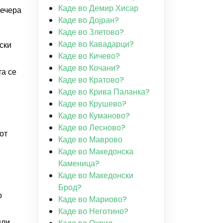
Каде во Демир Хисар
вечера
Каде во Дојран?
Каде во Злетово?
Каде во Кавадарци?
ски
Каде во Кичево?
Каде во Кочани?
та се
Каде во Кратово?
Каде во Крива Паланка?
Каде во Крушево?
Каде во Куманово?
Каде во Лесново?
от
Каде во Маврово
Каде во Македонска
Каменица?
Каде во Македонски
Брод?
о
Каде во Мариово?
Каде во Неготино?
или