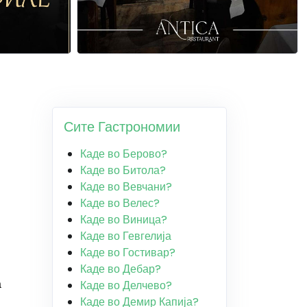
Сите Гастрономии
Каде во Берово?
Каде во Битола?
Каде во Вевчани?
Каде во Велес?
Каде во Виница?
Каде во Гевгелија
Каде во Гостивар?
Каде во Дебар?
а
Каде во Делчево?
Каде во Демир Капија?