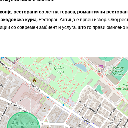
копје
,
ресторани со летна тераса
,
романтични ресторан
акедонска кујна
, Ресторан Антица е врвен избор. Овој рес
иции со современ амбиент и услуга, што го прави омилено 