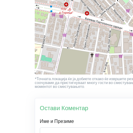
*Точната локација ќе ја добиете откако ќе извршите рез
соочуваме да пристигнуваат многу гости во сместување
моментот во сместувањето.
Остави Коментар
Име и Презиме