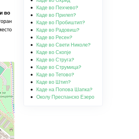
Каде во Охрид
Каде во Пехчево?
и во
Каде во Прилеп?
торан
Каде во Пробиштип?
место
Каде во Радовиш?
Каде во Ресен?
Каде во Свети Николе?
Каде во Скопје
Каде во Струга?
Каде во Струмица?
Каде во Тетово?
Каде во Штип?
Каде на Попова Шапка?
Околу Преспанско Езеро