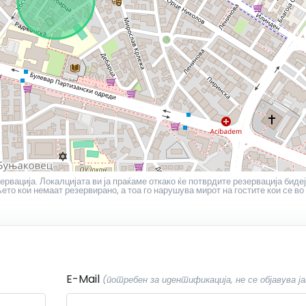
ервација. Локалцијата ви ја праќаме откако ќе потврдите резервација бидеј
то кои немаат резервирано, а тоа го нарушува мирот на гостите кои се во
E-Mail
(потребен за идентификација, не се објавува ја