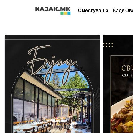
Сместувања
Каде Ов