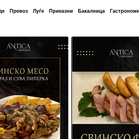
де
Превоз
Луѓе
Приказни
Бакалница
Гастрономи