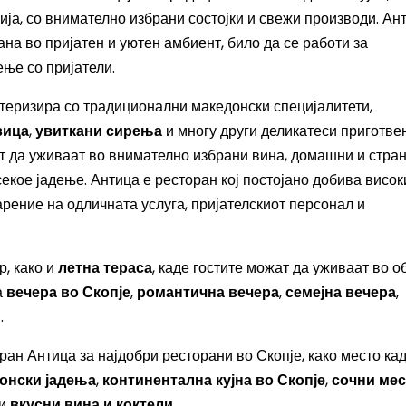
ја, со внимателно избрани состојки и свежи производи. Ан
ана во пријатен и уютен амбиент, било да се работи за
ње со пријатели.
теризира со традиционални македонски специјалитети,
вица
,
увиткани сирења
и многу други деликатеси приготве
т да уживаат во внимателно избрани вина, домашни и стра
екое јадење. Антица е ресторан кој постојано добива висок
арение на одличната услуга, пријателскиот персонал и
, како и
летна тераса
, каде гостите можат да уживаат во о
а
вечера во Скопје
,
романтична вечера
,
семејна вечера
,
и
.
ран Антица за најдобри ресторани во Скопје, како место ка
онски јадења
,
континентална кујна во Скопје
,
сочни ме
 и
вкусни вина и коктели
.