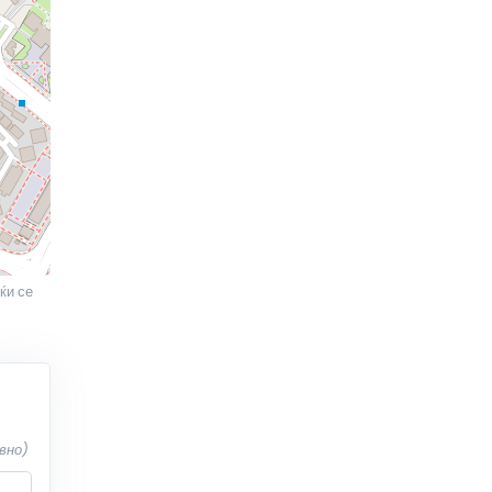
ќи се
вно)