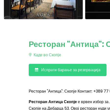
Ресторан "Антица": 
Каде во Скопје
Испрати барање за резервација
Ресторан "Антица": Скопје Контакт: +389 77
Ресторан Антица Скопје
е врвен избор за
Скопје на Дебарца 53. Овој ресторан нуди 