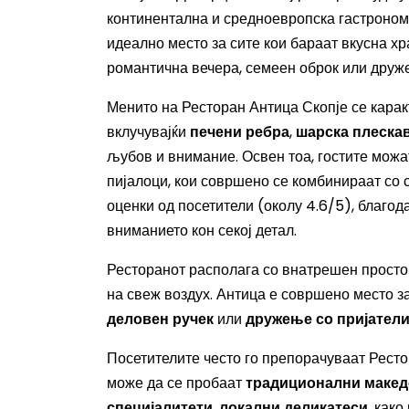
континентална и средноевропска гастрономи
идеално место за сите кои бараат вкусна хр
романтична вечера, семеен оброк или друже
Менито на Ресторан Антица Скопје се карак
вклучувајќи
печени ребра
,
шарска плеска
љубов и внимание. Освен тоа, гостите можа
пијалоци, кои совршено се комбинираат со с
оценки од посетители (околу 4.6/5), благод
вниманието кон секој детал.
Ресторанот располага со внатрешен простор
на свеж воздух. Антица е совршено место з
деловен ручек
или
дружење со пријател
Посетителите често го препорачуваат Ресто
може да се пробаат
традиционални макед
специјалитети
,
локални деликатеси
, како