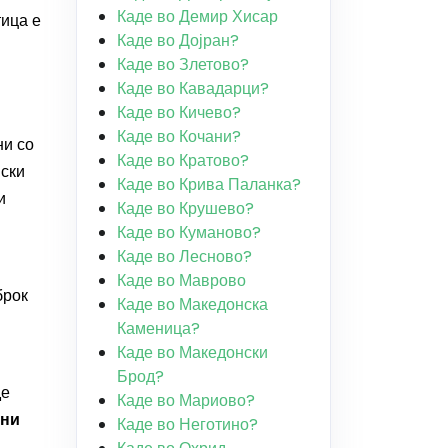
Каде во Демир Хисар
тица е
Каде во Дојран?
Каде во Злетово?
Каде во Кавадарци?
Каде во Кичево?
Каде во Кочани?
ни со
Каде во Кратово?
нски
Каде во Крива Паланка?
и
Каде во Крушево?
Каде во Куманово?
Каде во Лесново?
Каде во Маврово
брок
Каде во Македонска
Каменица?
Каде во Македонски
Брод?
де
Каде во Мариово?
сни
Каде во Неготино?