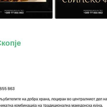
Скопје
 855 863
 љубителите на добра храна, лоциран во централниот дел н
уникатна комбинација на традиционална македонска кујна,