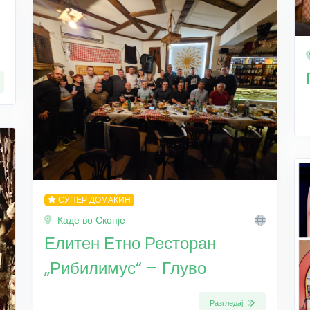
СУПЕР ДОМАЌИН
Каде во Скопје
Елитен Етно Ресторан
„Рибилимус“ – Глуво
Разгледај