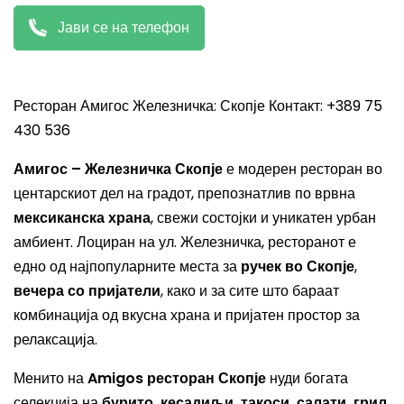
Јави се на телефон
Ресторан Амигос Железничка: Скопје Контакт: +389 75
430 536
Амигос – Железничка Скопје
е модерен ресторан во
центарскиот дел на градот, препознатлив по врвна
мексиканска храна
, свежи состојки и уникатен урбан
амбиент. Лоциран на ул. Железничка, ресторанот е
едно од најпопуларните места за
ручек во Скопје
,
вечера со пријатели
, како и за сите што бараат
комбинација од вкусна храна и пријатен простор за
релаксација.
Менито на
Amigos ресторан Скопје
нуди богата
селекција на
бурито, кесадиљи, такоси, салати, грил