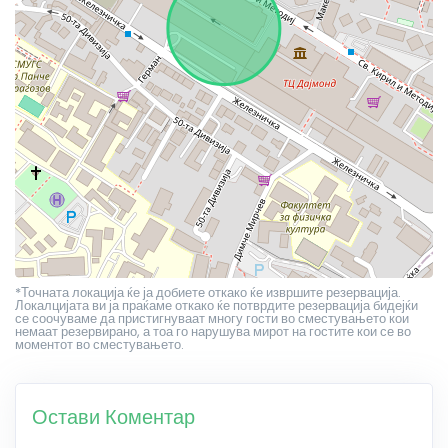
*Точната локација ќе ја добиете откако ќе извршите резервација.
Локалцијата ви ја праќаме откако ќе потврдите резервација бидејќи
се соочуваме да пристигнуваат многу гости во сместувањето кои
немаат резервирано, а тоа го нарушува мирот на гостите кои се во
моментот во сместувањето.
Остави Коментар