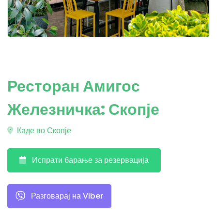
Ресторан Амигос
Железничка: Скопје
Каде во Скопје
Испрати барање за резервација
Разговарај на Viber