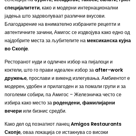
специјалитети
, како и модерни интернационални
јадења што задоволуваат различни вкусови.
Благодарение на внимателно избраните рецепти и
автентичните зачини, Амигос се издвојува како едно од
најдобрите места за љубителите на
мексиканска кујна
во Скопје
.
Ресторанот нуди и одличен избор на пијалоци и
коктели, што го прави идеален избор за
after-work
дружење
, прослави и викенд излегувања. Амбиентот е
модерен, удобен и прилагоден и за помали групи и за
поголеми собири, па Амигос – Железничка често се
избира како место за
родендени, фамилијарни
вечери
или бизнис средби.
Како дел од познатиот ланец
Amigos Restaurants
Скопје
, оваа локација се истакнува со високи