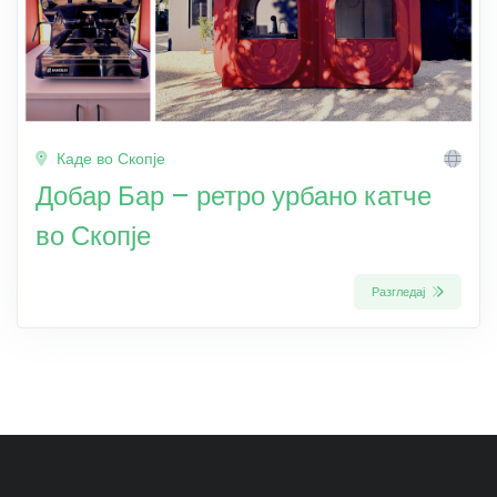
Каде во Скопје
Добар Бар – ретро урбано катче
во Скопје
Разгледај