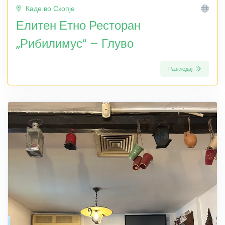
Каде во Скопје
Елитен Етно Ресторан
„Рибилимус“ – Глуво
Разгледај