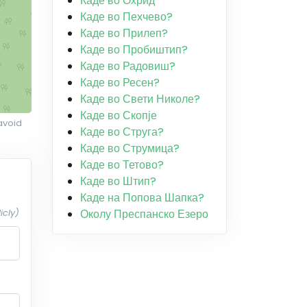
Каде во Охрид
Каде во Пехчево?
Каде во Прилеп?
Каде во Пробиштип?
Каде во Радовиш?
Каде во Ресен?
Каде во Свети Николе?
Каде во Скопје
avoid
Каде во Струга?
Каде во Струмица?
Каде во Тетово?
Каде во Штип?
Каде на Попова Шапка?
Околу Преспанско Езеро
icly)