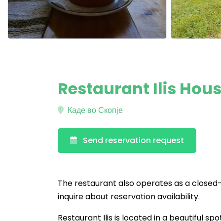
Restaurant Ilis Hou
Каде во Скопје
Send reservation request
The restaurant also operates as a closed-
inquire about reservation availability.
Restaurant Ilis is located in a beautiful spo