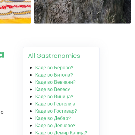
a
All Gastronomies
Каде во Берово?
Каде во Битола?
Каде во Вевчани?
Каде во Велес?
Каде во Виница?
Каде во Гевгелија
Каде во Гостивар?
to
Каде во Дебар?
Каде во Делчево?
Каде во Демир Капија?