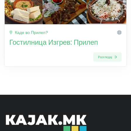
Каде во Прилеп?
Гостилница Изгрев: Прилеп
Разгледај