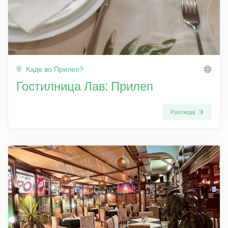
Каде во Прилеп?
Гостилница Лав: Прилеп
Разгледај