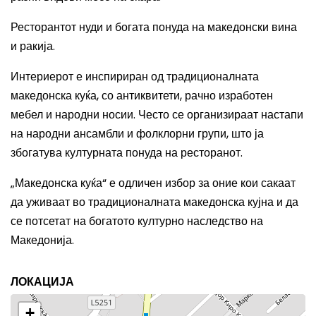
Ресторантот нуди и богата понуда на македонски вина
и ракија.
Интериерот е инспириран од традиционалната
македонска куќа, со антиквитети, рачно изработен
мебел и народни носии. Често се организираат настапи
на народни ансамбли и фолклорни групи, што ја
збогатува културната понуда на ресторанот.
„Македонска куќа“ е одличен избор за оние кои сакаат
да уживаат во традиционалната македонска кујна и да
се потсетат на богатото културно наследство на
Македонија.
ЛОКАЦИЈА
+