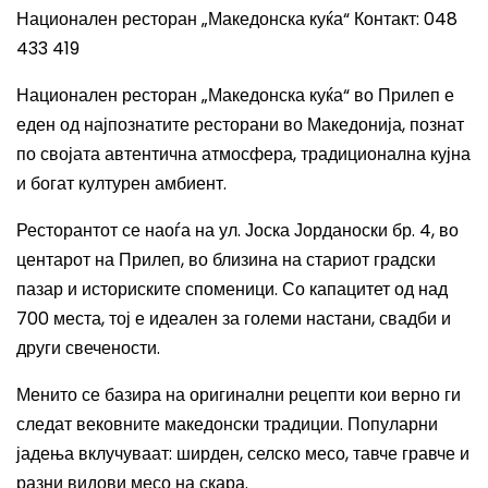
Национален ресторан „Македонска куќа“ Контакт: 048
433 419
Национален ресторан „Македонска куќа“ во Прилеп е
еден од најпознатите ресторани во Македонија, познат
по својата автентична атмосфера, традиционална кујна
и богат културен амбиент.
Ресторантот се наоѓа на ул. Јоска Јорданоски бр. 4, во
центарот на Прилеп, во близина на стариот градски
пазар и историските споменици. Со капацитет од над
700 места, тој е идеален за големи настани, свадби и
други свечености.
Менито се базира на оригинални рецепти кои верно ги
следат вековните македонски традиции. Популарни
јадења вклучуваат: ширден, селско месо, тавче гравче и
разни видови месо на скара.