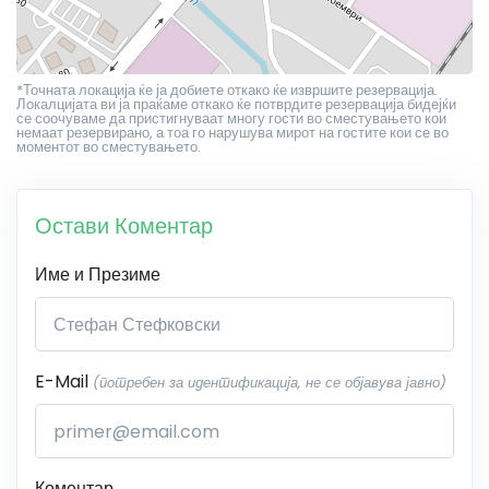
*Точната локација ќе ја добиете откако ќе извршите резервација.
Локалцијата ви ја праќаме откако ќе потврдите резервација бидејќи
се соочуваме да пристигнуваат многу гости во сместувањето кои
немаат резервирано, а тоа го нарушува мирот на гостите кои се во
моментот во сместувањето.
Остави Коментар
Име и Презиме
E-Mail
(потребен за идентификација, не се објавува јавно)
Коментар