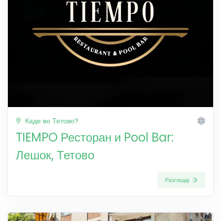
Каде во Тетово?
TIEMPO Ресторан и Pool Bar:
Лешок, Тетово
Разгледај