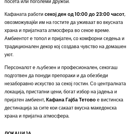
посета или поголеми дружби.
Кафаната работи
секој ден од 10:00 до 23:00 часот
,
овозможувајќи им на гостите да уживаат во вкусната
храна и пријатната атмосфера во секое време.
Амбиентот е топол и пријатен, со комфорни седења и
традиционален декор кој создава чувство на домашен
уют.
Персоналот е љубезен и професионален, секогаш
подготвен да понуди препораки и да обезбеди
незаборавно искуство за секој гостин. Со централната
локација, пристапни цени, богат избор на јадења и
пријатен амбиент,
Кафана Гајба Тетово
е вистинска
дестинација за сите кои сакаат вкусна македонска
храна и пријатна атмосфера.
ЛОКАЦИЈА