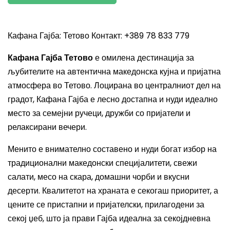
Кафана Гајба: Тетово Контакт: +389 78 833 779
Кафана Гајба Тетово
е омилена дестинација за
љубителите на автентична македонска кујна и пријатна
атмосфера во Тетово. Лоцирана во централниот дел на
градот, Кафана Гајба е лесно достапна и нуди идеално
место за семејни ручеци, дружби со пријатели и
релаксирани вечери.
Менито е внимателно составено и нуди богат избор на
традиционални македонски специјалитети, свежи
салати, месо на скара, домашни чорби и вкусни
десерти. Квалитетот на храната е секогаш приоритет, а
цените се пристапни и пријателски, прилагодени за
секој џеб, што ја прави Гајба идеална за секојдневна