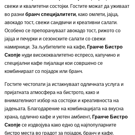
свежи и квалитетни состојки. Гостите можат да уживаат
во разни
бранч специјалитети
, како омлети, јајца,
авокадо тост, свежи сандвичи и креативни салати.
Особено се препорачуваат авокадо тост, рижото со
јајца и печурки и сезонските салати со свежи
намирници. За љубителите на кафе,
Гранче Бистро
Скопје
нуди висококвалитетно еспресо, капучино и
специјални кафе пијалаци кои совршено се
комбинираат со појадок или бранч.
Гостите честопати ја истакнуваат одличната услуга и
пријатната атмосфера на бистрото, како и
внимателниот избор на состојки и креативноста на
јадењата. Благодарение на комбинацијата на вкусна
храна, одлично кафе и уютен амбиент,
Гранче Бистро
Скопје
се издвојува како едно од најпопуларните
бистро места во градот за појадок, бранч и кафе.