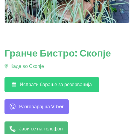
Гранче Бистро: Скопје
Каде во Скопје
Испрати барање за резервација
Разговарај на Viber
Јави се на телефон