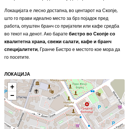
Локацијата е лесно достапна, во центарот на Скопје,
што го прави идеално место за брз појадок пред
работа, опуштен бранч со пријатели или кафе средба
во текот на денот. Ако барате
бистро во Скопје со
квалитетна храна, свежи салати, кафе и бранч
специјалитети
, Гранче Бистро е местото кое мора да
го посетите.
ЛОКАЦИЈА
+
−