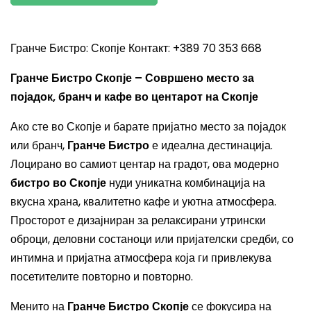
Гранче Бистро: Скопје Контакт: +389 70 353 668
Гранче Бистро Скопје – Совршено место за
појадок, бранч и кафе во центарот на Скопје
Ако сте во Скопје и барате пријатно место за појадок
или бранч,
Гранче Бистро
е идеална дестинација.
Лоцирано во самиот центар на градот, ова модерно
бистро во Скопје
нуди уникатна комбинација на
вкусна храна, квалитетно кафе и уютна атмосфера.
Просторот е дизајниран за релаксирани утрински
оброци, деловни состаноци или пријателски средби, со
интимна и пријатна атмосфера која ги привлекува
посетителите повторно и повторно.
Менито на
Гранче Бистро Скопје
се фокусира на