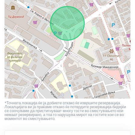
*Точната локација ќе ја добиете откако ќе извршите резервација.
Локалцијата ви ја праќаме откако ќе потврдите резервација бидејќи
се соочуваме да пристигнуваат многу гости во сместувањето кои
немаат резервирано, а тоа го нарушува мирот на гостите кои се во
моментот во сместувањето.