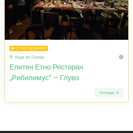
СУПЕР ДОМАЌИН
Каде во Скопје
Елитен Етно Ресторан
„Рибилимус“ – Глуво
Разгледај