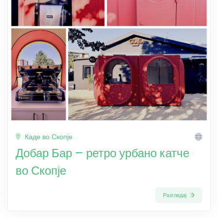
Каде во Скопје
Добар Бар – ретро урбано катче
во Скопје
Разгледај