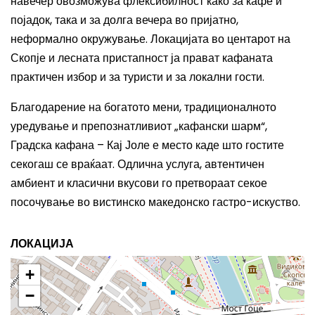
навечер овозможува флексибилност како за кафе и
појадок, така и за долга вечера во пријатно,
неформално окружување. Локацијата во центарот на
Скопје и лесната пристапност ја прават кафаната
практичен избор и за туристи и за локални гости.
Благодарение на богатото мени, традиционалното
уредување и препознатливиот „кафански шарм“,
Градска кафана – Кај Јоле е место каде што гостите
секогаш се враќаат. Одлична услуга, автентичен
амбиент и класични вкусови го претвораат секое
посочување во вистинско македонско гастро-искуство.
ЛОКАЦИЈА
+
−