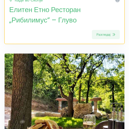
Елитен Етно Ресторан
„Рибилимус“ – Глуво
Разгледај