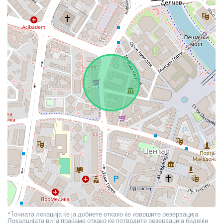
*Точната локација ќе ја добиете откако ќе извршите резервација.
Локалцијата ви ја праќаме откако ќе потврдите резервација бидејќи