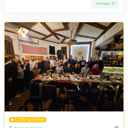
Разгледај
СУПЕР ДОМАЌИН
Каде во Скопје