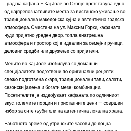
Градска кафана – Кај Јоле во Скопје претставува едно
од најпрепознатливите места за вистинско уживање во
традиционална македонска кујна и автентична градска
атмосфера. Сместена на ул. Максим Горки, кафаната
нуди пријатно уреден двор, топла внатрешна
атмосфера и простор кој е идеален за семејни ручеци,
деловни средби или дружење со пријатели.
Менито во Кај Јоле изобилува со домашни
специјалитети подготвени по оригинални рецепти:
свежо подготвена скара, традиционални тави, салати,
сезонски јадења и богати мезе-комбинации.
Посетителите ја издвојуваат кафаната по одличниот
вкус, големите порции и пристапните цени — совршен
избор за сите љубители на автентична локална храна.
Работното време од утринските часови до доцна