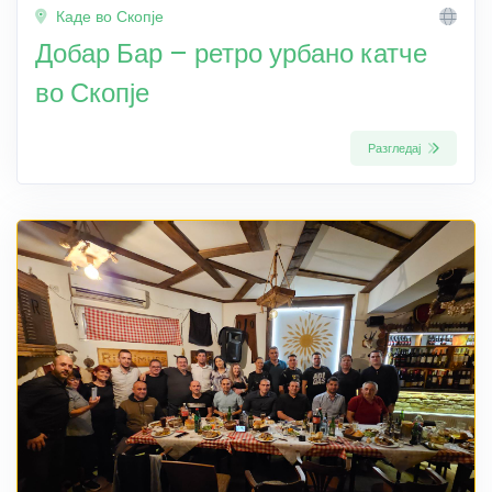
Каде во Скопје
Добар Бар – ретро урбано катче
во Скопје
Разгледај