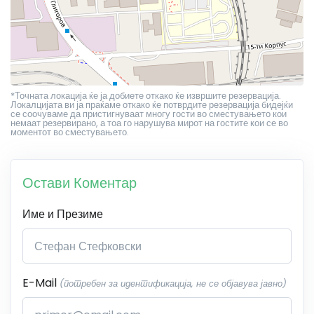
*Точната локација ќе ја добиете откако ќе извршите резервација.
Локалцијата ви ја праќаме откако ќе потврдите резервација бидејќи
се соочуваме да пристигнуваат многу гости во сместувањето кои
немаат резервирано, а тоа го нарушува мирот на гостите кои се во
моментот во сместувањето.
Остави Коментар
Име и Презиме
E-Mail
(потребен за идентификација, не се објавува јавно)