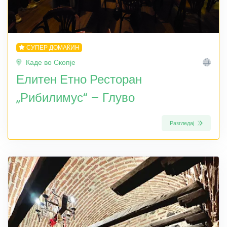
СУПЕР ДОМАЌИН
Каде во Скопје
Елитен Етно Ресторан
„Рибилимус“ – Глуво
Разгледај