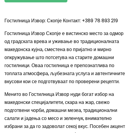
Гостилница Извор: Скопје Контакт: +389 78 893 219
Гостилница Извор Скопје е вистинско место за одмор
од градската врева и уживање во традиционалната
македонска кујна, сместена во пријатно и мирно
опкружување што потсетува на старите домашни
гостилници. Оваа гостилница е препознатлива по
топлата атмосфера, љубезната услуга и автентичните
вкусови кои се подготвуваат по проверени рецепти.
Менито во Гостилница Извор нуди богат избор на
македонски специјалитети, скара на жар, свежо
подготвени чорби, домашни мезеа, традиционални
салати и јадења со месо и зеленчук, внимателно
избрани за да го задоволат секој вкус. Посебен акцент