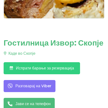
Гостилница Извор: Скопје
Каде во Скопје
Испрати барање за резервација
Разговарај на Viber
Јави се на телефон