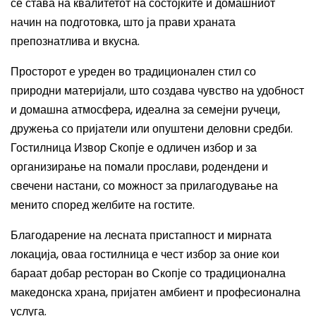
се става на квалитетот на состојките и домашниот
начин на подготовка, што ја прави храната
препознатлива и вкусна.
Просторот е уреден во традиционален стил со
природни материјали, што создава чувство на удобност
и домашна атмосфера, идеална за семејни ручеци,
дружења со пријатели или опуштени деловни средби.
Гостилница Извор Скопје е одличен избор и за
организирање на помали прослави, родендени и
свечени настани, со можност за прилагодување на
менито според желбите на гостите.
Благодарение на лесната пристапност и мирната
локација, оваа гостилница е чест избор за оние кои
бараат добар ресторан во Скопје со традиционална
македонска храна, пријатен амбиент и професионална
услуга.