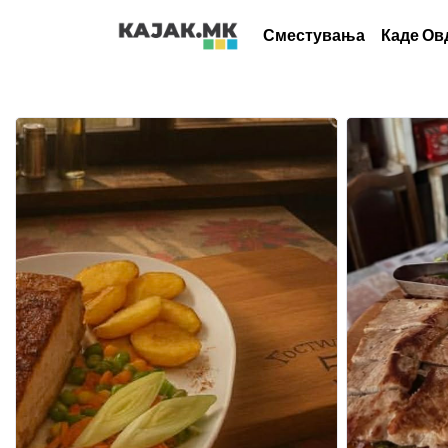
Сместувања
Каде Ов