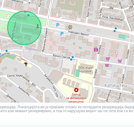
ервација. Локалцијата ви ја праќаме откако ќе потврдите резервација бидеј
то кои немаат резервирано, а тоа го нарушува мирот на гостите кои се во