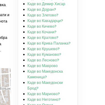
Каде во Демир Хисар
вка.
Каде во Дојран?
лати и
Каде во Злетово?
Каде во Кавадарци?
нота
Каде во Кичево?
Каде во Кочани?
обра
Каде во Кратово?
Каде во Крива Паланка?
а
Каде во Крушево?
.
Каде во Куманово?
Каде во Лесново?
Каде во Маврово
Каде во Македонска
Каменица?
Каде во Македонски
Брод?
Каде во Мариово?
Каде во Неготино?