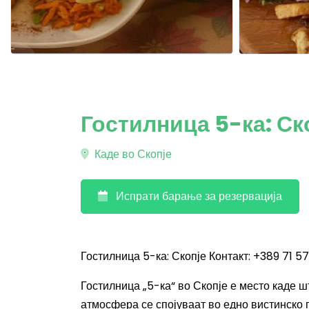
Гостилница 5-ка: Ск
Каде во Скопје
Испрати барање за резервација
Гостилница 5-ка: Скопје Контакт: +389 71 57
Гостилница „5-ка“ во Скопје е место каде 
атмосфера се спојуваат во едно вистинско 