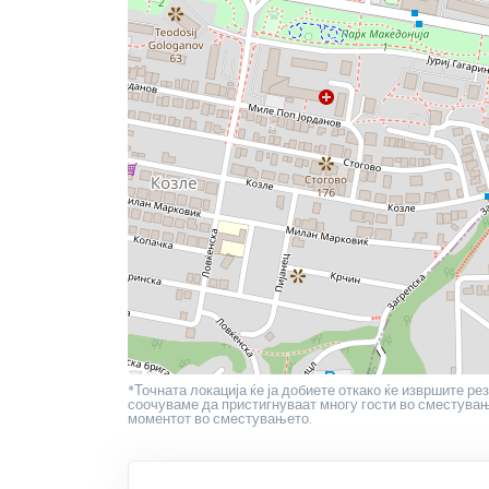
*Точната локација ќе ја добиете откако ќе извршите рез
соочуваме да пристигнуваат многу гости во сместување
моментот во сместувањето.