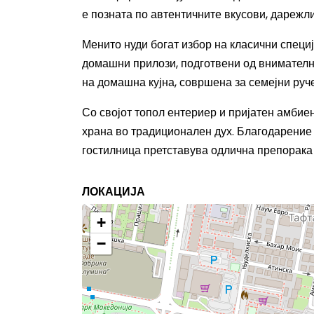
е позната по автентичните вкусови, дарежл
Менито нуди богат избор на класични специј
домашни прилози, подготвени од внимателно
на домашна кујна, совршена за семејни руч
Со својот топол ентериер и пријатен амбиен
храна во традиционален дух. Благодарение 
гостилница претставува одлична препорака 
ЛОКАЦИЈА
+
−