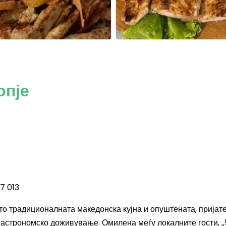
опје
7 013
што традиционалната македонска кујна и опуштената, пријат
гастрономско доживување. Омилена меѓу локалните гости, „