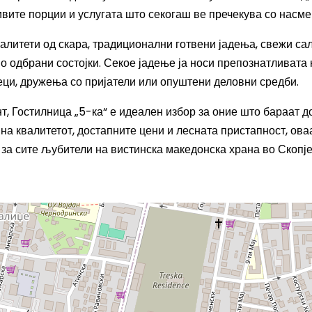
ивите порции и услугата што секогаш ве пречекува со насме
алитети од скара, традиционални готвени јадења, свежи са
 одбрани состојки. Секое јадење ја носи препознатливата 
еци, дружења со пријатели или опуштени деловни средби.
т, Гостилница „5-ка“ е идеален избор за оние што бараат д
на квалитетот, достапните цени и лесната пристапност, ова
за сите љубители на вистинска македонска храна во Скопје