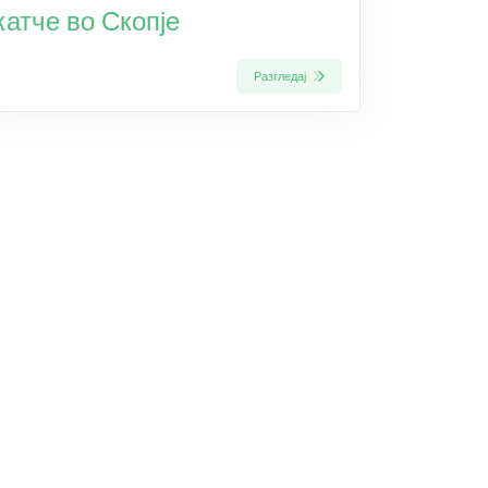
катче во Скопје
Разгледај