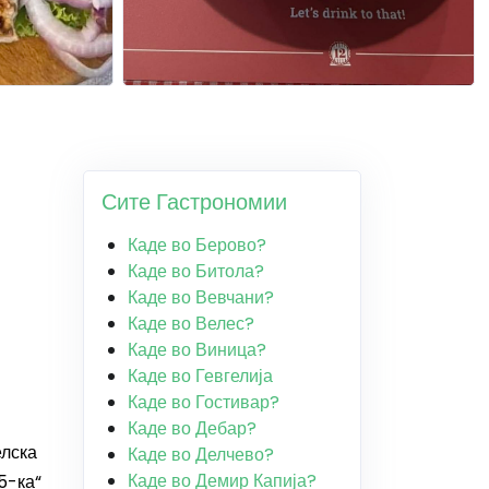
Сите Гастрономии
Каде во Берово?
Каде во Битола?
Каде во Вевчани?
Каде во Велес?
Каде во Виница?
Каде во Гевгелија
Каде во Гостивар?
Каде во Дебар?
елска
Каде во Делчево?
Каде во Демир Капија?
5-ка“