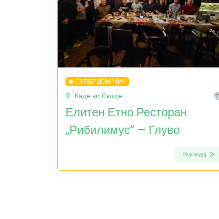
СУПЕР ДОМАЌИН
Каде во Скопје
Елитен Етно Ресторан
„Рибилимус“ – Глуво
Разгледај