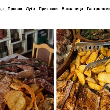
де
Превоз
Луѓе
Приказни
Бакалница
Гастрономи