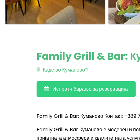
Family Grill & Bar: 
Каде во Куманово?
Испрати барање за резервација
Family Grill & Bar: Куманово Контакт: +389 
Family Grill & Bar Куманово е модерен и п
пријатната атмосфера и квалитетната услуга