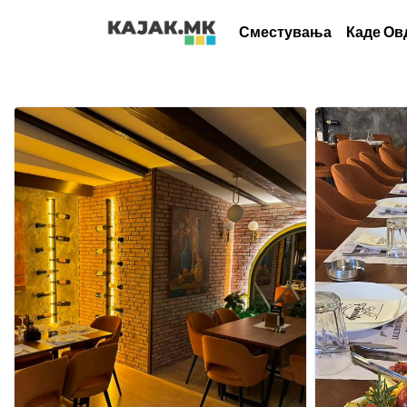
Сместувања
Каде Ов