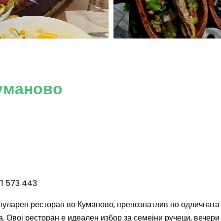
Куманово
71 573 443
опуларен ресторан во Куманово, препознатлив по одличната 
. Овој ресторан е идеален избор за семејни ручеци, вечери