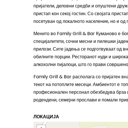
пријатели, деловни средби и опуштени дру
пристап кон секој гостин. Со својата пристап
посетуван од локалното население, но и од 
Менито во Family Grill & Bar Куманово е бо
специјалитети, сочни месни и пилешки јадењ
прилози. Сите јадења се подготвуваат од вн
обилните порции. Ресторанот нуди и широка
алкохолни пијалоци, што го прави совршено
Family Grill & Bar располага со пријатен 
текот на потоплите месеци. Амбиентот е топ
професионален персонал обезбедува брза и 
родендени, семејни прослави и помали при
ЛОКАЦИЈА