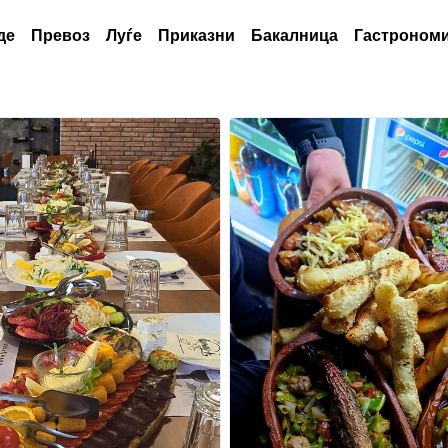
де
Превоз
Луѓе
Приказни
Бакалница
Гастрономи