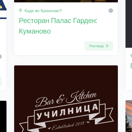
Каде во Куманово?
Ресторан Палас Гарден:
Куманово
Разгледај