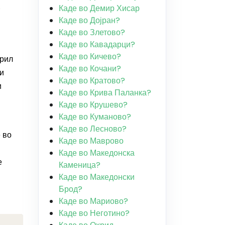
Каде во Демир Хисар
Каде во Дојран?
Каде во Злетово?
Каде во Кавадарци?
Каде во Кичево?
грил
Каде во Кочани?
 и
Каде во Кратово?
и
Каде во Крива Паланка?
Каде во Крушево?
Каде во Куманово?
Каде во Лесново?
 во
Каде во Маврово
Каде во Македонска
е
Каменица?
Каде во Македонски
Брод?
Каде во Мариово?
Каде во Неготино?