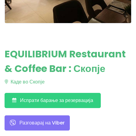
EQUILIBRIUM Restaurant
& Coffee Bar : Скопје
Каде во Скопје
Испрати барање за резервација
Разговарај на Viber