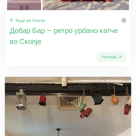
Каде во Скопје
Добар Бар – ретро урбано катче
во Скопје
Разгледај