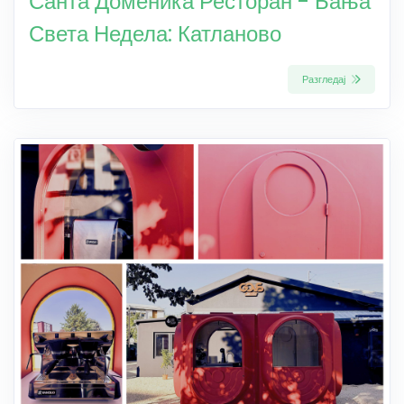
Санта Доменика Ресторан - Бања
Света Недела: Катланово
Разгледај