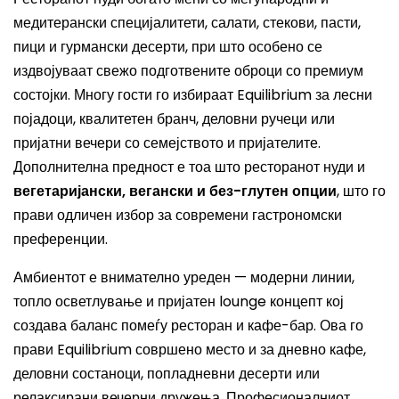
медитерански специјалитети, салати, стекови, пасти,
пици и гурмански десерти, при што особено се
издвојуваат свежо подготвените оброци со премиум
состојки. Многу гости го избираат Equilibrium за лесни
појадоци, квалитетен бранч, деловни ручеци или
пријатни вечери со семејството и пријателите.
Дополнителна предност е тоа што ресторанот нуди и
вегетаријански, вегански и без-глутен опции
, што го
прави одличен избор за современи гастрономски
преференции.
Амбиентот е внимателно уреден — модерни линии,
топло осветлување и пријатен lounge концепт кој
создава баланс помеѓу ресторан и кафе-бар. Ова го
прави Equilibrium совршено место и за дневно кафе,
деловни состаноци, попладневни десерти или
релаксирани вечерни дружења. Професионалниот