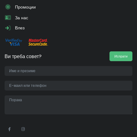
Промоции
За нас
Влез
Ви треба совет?
Испрати