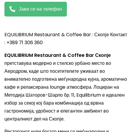
Јави се на телефон
EQUILIBRIUM Restaurant & Coffee Bar : Скопје Контакт
: +389 71 306 360
EQUILIBRIUM Restaurant & Coffee Bar Скопје
претставува модерно и стилско урбано место во
Аеродром, каде што посетителите уживаат во
внимателно подготвена меѓународна кујна, ароматично
кафе и релаксирана lounge атмосфера. Лоциран на
Методија Шаторов-Шарло бр. 11, Equilibrium е идеален
избор за секој кој бара комбинација од врвна
гастрономија, удобност и елегантен амбиент во
централниот дел на Скопје.
Ресторанот нуди богато мени со меѓународни и