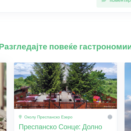
Коментир
Разгледајте повеќе гастрономи
Околу Преспанско Езеро
Преспанско Сонце: Долно