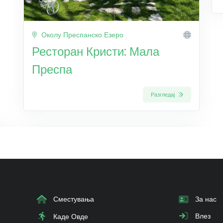
Околу Преспанско Езеро
Ресторан Кристи: Мала
Преспа
Разгледај
Сместувања
За нас
Влез
Каде Овде