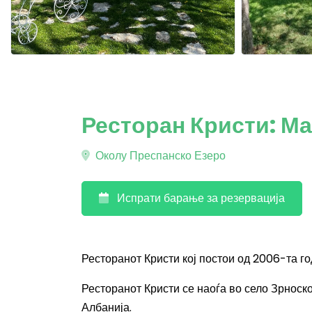
Ресторан Кристи: М
Околу Преспанско Езеро
Испрати барање за резервација
Ресторанот Кристи кој постои од 2006-та го
Ресторанот Кристи се наоѓа во село Зрноско
Албанија.