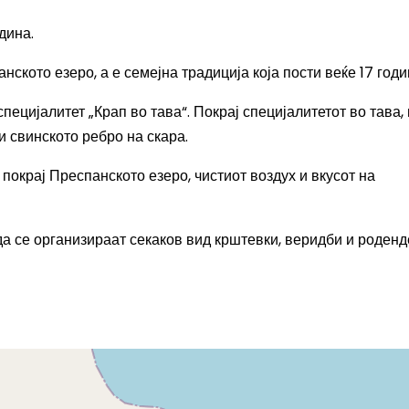
дина.
нското езеро, а е семејна традиција која пости веќе 17 годи
пецијалитет „Крап во тава“. Покрај специјалитетот во тава,
 и свинското ребро на скара.
 покрај Преспанското езеро, чистиот воздух и вкусот на
да се организираат секаков вид крштевки, веридби и роденд