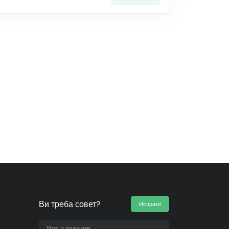
Ви треба совет?
Испрати