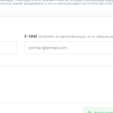
ервација. Локалцијата ви ја праќаме откако ќе потврдите резервација бидеј
то кои немаат резервирано, а тоа го нарушува мирот на гостите кои се во
E-Mail
(потребен за идентификација, не се објавува ја