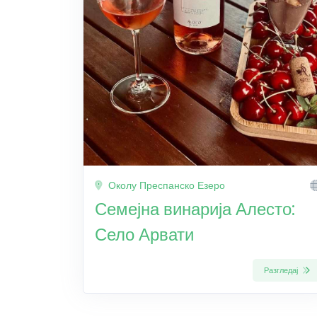
Околу Преспанско Езеро
Семејна винарија Алесто:
Село Арвати
Разгледај