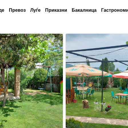
де
Превоз
Луѓе
Приказни
Бакалница
Гастрономи