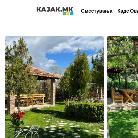
Сместувања
Каде Ов