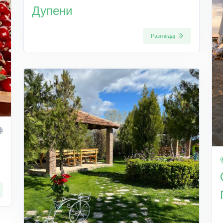
Дупени
Разгледај