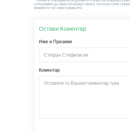
*Точната локација ќе ја добиете откако ќе извршите рез
соочуваме да пристигнуваат многу гости во сместување
моментот во сместувањето.
Остави Коментар
Име и Презиме
Коментар