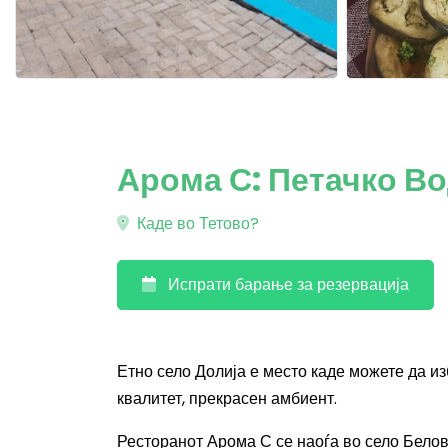
Арома С: Петачко В
Каде во Тетово?
Испрати барање за резервација
Етно село Долија е место каде можете да из
квалитет, прекрасен амбиент.
Ресторанот Арома С се наоѓа во село Белов