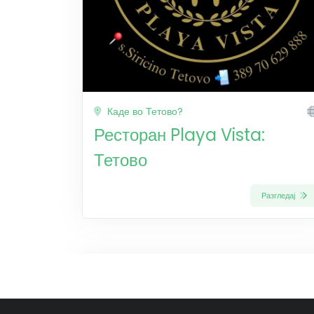
Каде во Тетово?
Ресторан Playa Vista:
Тетово
Разгледај