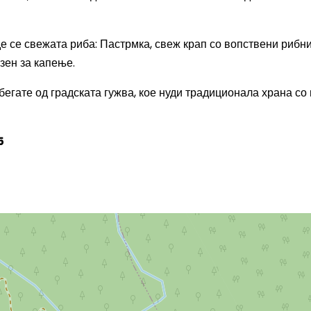
е се свежата риба: Пастрмка, свеж крап со вопствени рибн
азен за капење.
бегате од градската гужва, кое нуди традиционала храна со
5