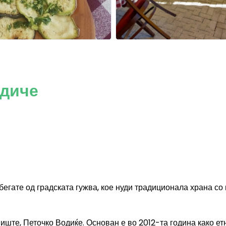
одиче
бегате од градската гужва, кое нуди традиционала храна со
иште, Петочко Водиќе. Основан е во 2012-та година како ет