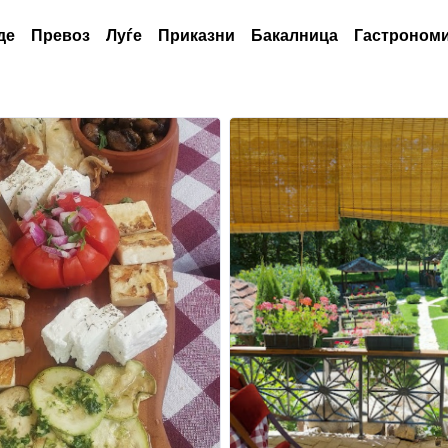
де
Превоз
Луѓе
Приказни
Бакалница
Гастрономи