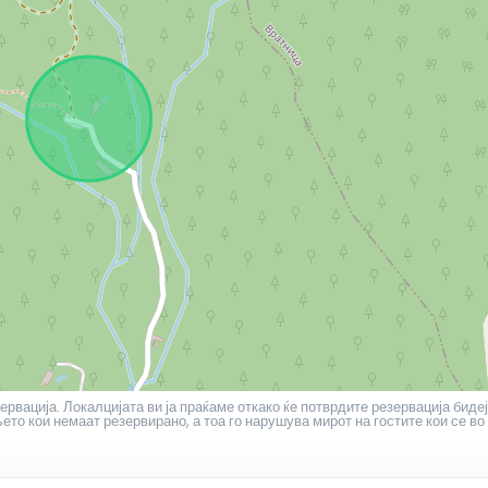
ервација. Локалцијата ви ја праќаме откако ќе потврдите резервација бидеј
то кои немаат резервирано, а тоа го нарушува мирот на гостите кои се во