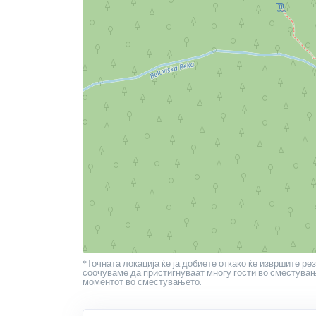
*Точната локација ќе ја добиете откако ќе извршите рез
соочуваме да пристигнуваат многу гости во сместување
моментот во сместувањето.