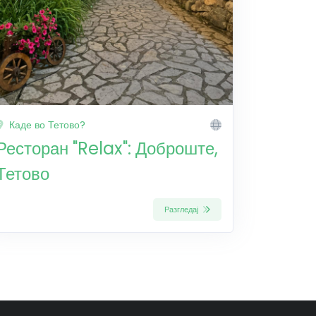
Каде во Тетово?
Ресторан "Relax": Доброште,
Тетово
Разгледај