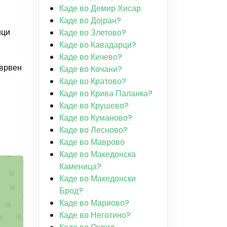
Каде во Демир Хисар
Каде во Дојран?
ици
Каде во Злетово?
Каде во Кавадарци?
Каде во Кичево?
 врвен
Каде во Кочани?
Каде во Кратово?
Каде во Крива Паланка?
Каде во Крушево?
Каде во Куманово?
Каде во Лесново?
Каде во Маврово
Каде во Македонска
Каменица?
Каде во Македонски
Брод?
Каде во Мариово?
Каде во Неготино?