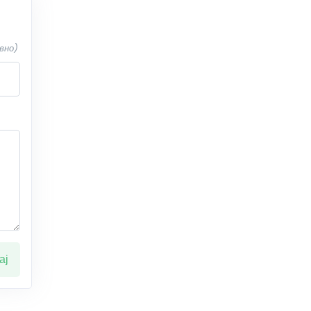
вно)
ај