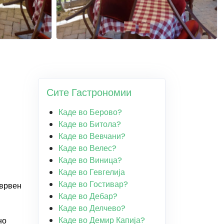
Сите Гастрономии
Каде во Берово?
Каде во Битола?
Каде во Вевчани?
Каде во Велес?
Каде во Виница?
Каде во Гевгелија
Каде во Гостивар?
 врвен
Каде во Дебар?
Каде во Делчево?
Каде во Демир Капија?
но