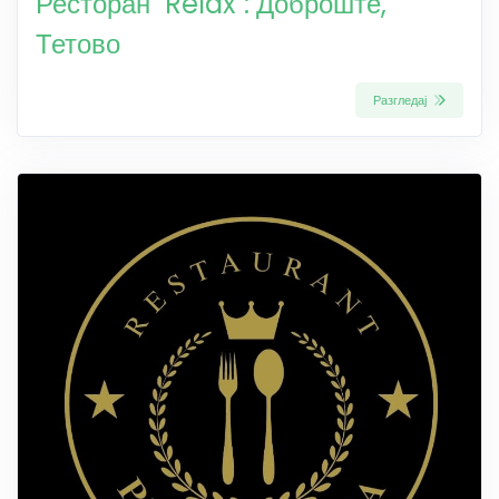
Ресторан "Relax": Доброште,
Тетово
Разгледај