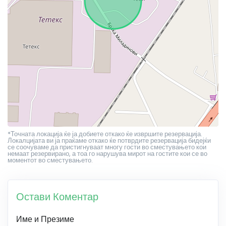
*Точната локација ќе ја добиете откако ќе извршите резервација.
Локалцијата ви ја праќаме откако ќе потврдите резервација бидејќи
се соочуваме да пристигнуваат многу гости во сместувањето кои
немаат резервирано, а тоа го нарушува мирот на гостите кои се во
моментот во сместувањето.
Остави Коментар
Име и Презиме