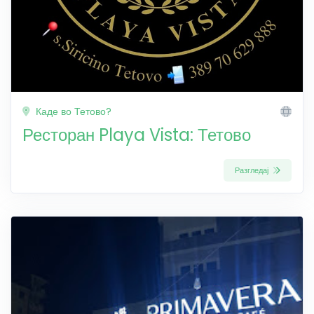
Каде во Тетово?
Ресторан Playa Vista: Тетово
Разгледај