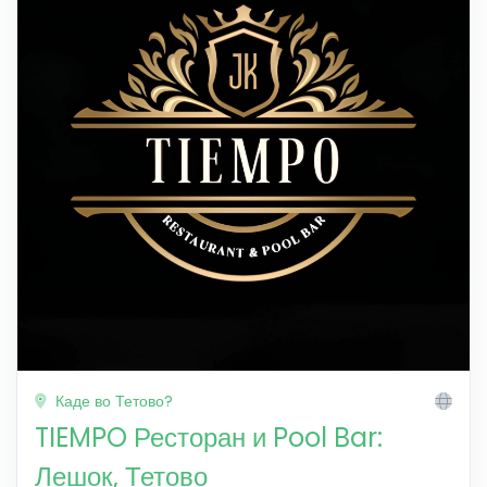
Каде во Тетово?
TIEMPO Ресторан и Pool Bar:
Лешок, Тетово