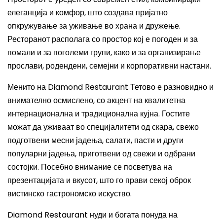
елеганција и комфор, што создава пријатно
опкружување за уживање во храна и дружење.
Ресторанот располага со простор кој е погоден и за
помали и за поголеми групи, како и за организирање
прослави, родендени, семејни и корпоративни настани.
Менито на Diamond Restaurant Тетово е разновидно и
внимателно осмислено, со акцент на квалитетна
интернационална и традиционална кујна. Гостите
можат да уживаат во специјалитети од скара, свежо
подготвени месни јадења, салати, пасти и други
популарни јадења, приготвени од свежи и одбрани
состојки. Посебно внимание се посветува на
презентацијата и вкусот, што го прави секој оброк
вистинско гастрономско искуство.
Diamond Restaurant нуди и богата понуда на