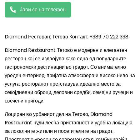
Јави се на телефон
Diamond Ресторан: Тетово Контакт: +389 70 222 338
Diamond Restaurant Тетово е модерен и елегантен
ресторан кој се издвојува како една од популарните
гастрономски дестинации во градот. Со внимателно
уреден ентериер, пријатна атмосфера и високо ниво на
услуга, ресторанот претставува идеално место за
секојдневни оброци, деловни средби, семејни ручеци и
свечени пригоди.
Лоциран во урбаниот дел на Тетово, Diamond
Restaurant нуди лесна пристапност и удобна локација
за локалните жители и посетителите на градот.
Просторот е уреден со современ стил, комбинирајќи