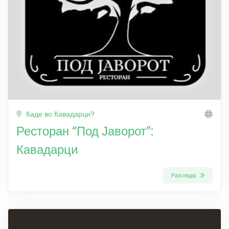
Каде во Кавадарци?
Ресторан “Под Јаворот”:
Кавадарци
Разгледај