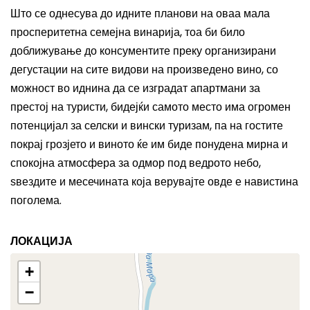
Што се однесува до идните планови на оваа мала
просперитетна семејна винарија,
тоа би било
доближување до консументите преку организирани
дегустации на сите видови на произведено вино, со
можност во иднина да се изградат апартмани за
престој на туристи,
бидејќи самото место има огромен
потенцијал за селски и вински туризам, па на гостите
покрај грозјето и виното ќе им биде понудена мирна и
спокојна атмосфера за одмор под ведрото небо,
ѕвездите и месечината која верувајте овде е навистина
поголема.
ЛОКАЦИЈА
+
−