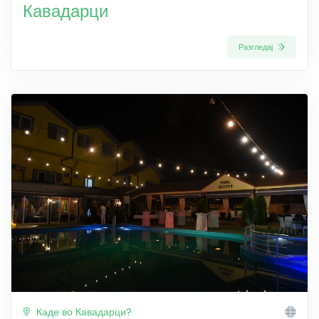
Кавадарци
Разгледај
Каде во Кавадарци?