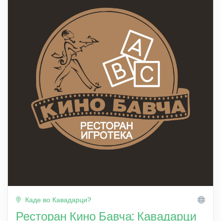
Каде во Кавадарци?
Ресторан Кино Бавча: Кавадарци