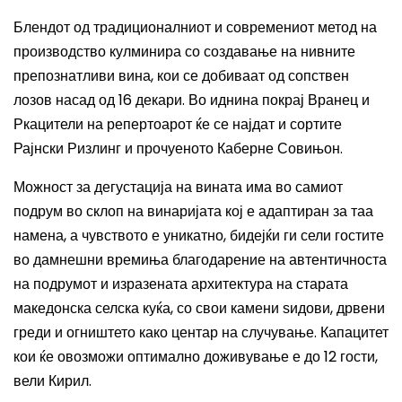
Блендот од традиционалниот и современиот метод на
производство кулминира со создавање на н
ивните
препознатливи вина, кои се добиваат од сопствен
лозов насад од 16 декари. Во иднина покрај Вранец и
Ркацители
на
реперт
оарот
ќе се најдат и сортите
Рајнски Ризлинг и прочуеното Каберне Совињон.
Можност за дегустација на вина
та
има во самиот
подрум во склоп на винаријата кој е адаптиран за таа
намена, а чувството е уникатно,
бидејќи ги
сели
гостите
во дамнешни времиња
благодарение на автентичноста
на
подрумот и
изразената архитектура на
старата
македонска селска куќа, со свои камени ѕидови, дрвени
греди и огништето како центар на случување. Капацитет
кои ќе овозможи оптимално доживување е до 12 гости
,
вели Кирил.