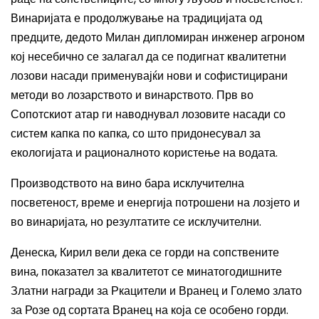
Винаријата е продолжување на традицијата од
предците, дедото Милан дипломиран инженер агроном
кој несебично се залагал да се подигнат квалитетни
лозови насади применувајќи нови и софистицирани
методи во лозарството и винарството. Прв во
Сопотскиот атар ги наводнувал лозовите насади со
систем капка по капка, со што придонесувал за
екологијата и рационалното користење на водата.
Производството на вино бара исклучителна
посветеност, време и енергија потрошени на лозјето и
во винаријата, но резултатите се исклучителни.
Денеска, Кирил вели дека се г
орди на с
опствените
вина, показател за квалитетот се минатогодишните
Златни награди за Ркацители и Вранец и Големо злато
за Розе од сортата Вранец на која
се особено
горди.