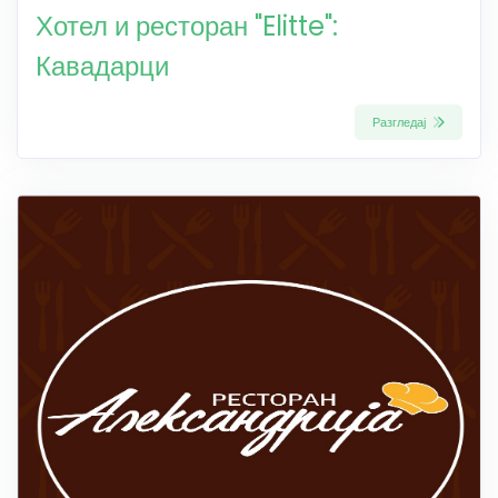
Хотел и ресторан "Elitte":
Кавадарци
Разгледај