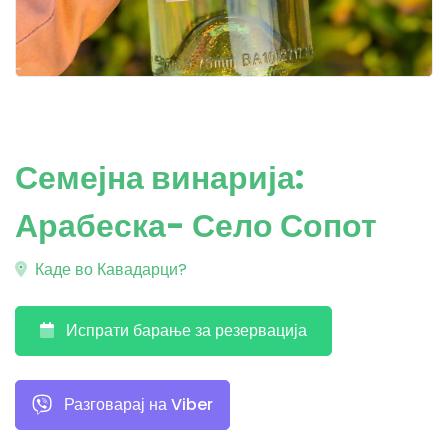
Семејна винарија:
Арабеска- Село Сопот
Каде во Кавадарци?
Испрати барање за резервација
Разговарај на Viber