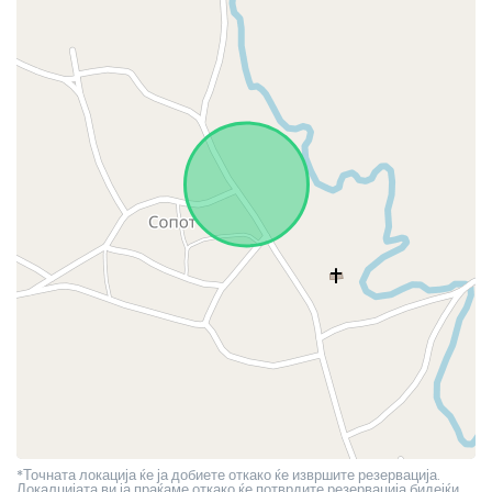
*Точната локација ќе ја добиете откако ќе извршите резервација.
Локалцијата ви ја праќаме откако ќе потврдите резервација бидејќи