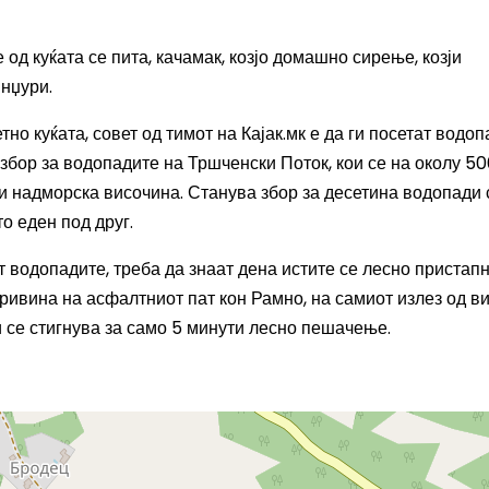
од куќата се пита, качамак, козјо домашно сирење, козји
инџури.
тно куќата, совет од тимот на Кајак.мк е да ги посетат водо
 збор за водопадите на Тршченски Поток, кои се на околу 5
ри надморска височина. Станува збор за десетина водопади 
о еден под друг.
т водопадите, треба да знаат дена истите се лесно пристапн
кривина на асфалтниот пат кон Рамно, на самиот излез од в
 се стигнува за само 5 минути лесно пешачење.