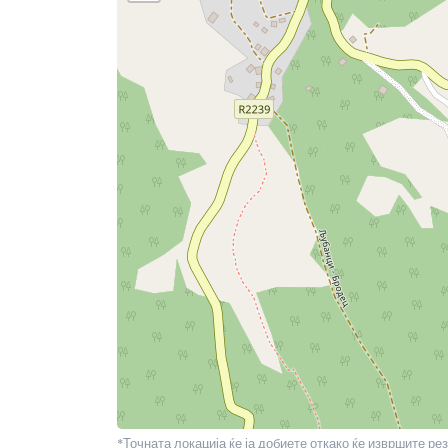
*Точната локација ќе ја добиете откако ќе извршите рез