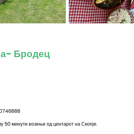
на- Бродец
70746888
лу 50 минути возење од центарот на Скопје.