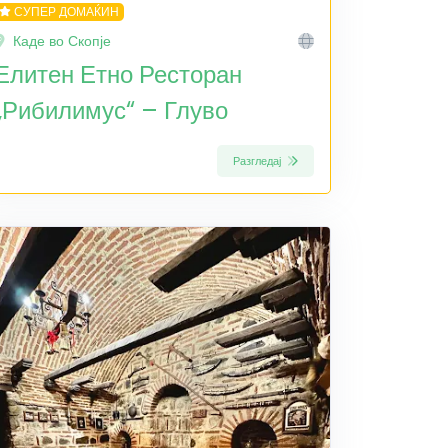
СУПЕР ДОМАЌИН
Каде во Скопје
Елитен Етно Ресторан
„Рибилимус“ – Глуво
Разгледај