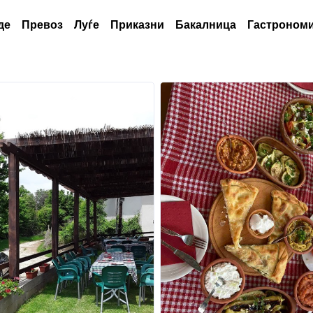
де
Превоз
Луѓе
Приказни
Бакалница
Гастрономи