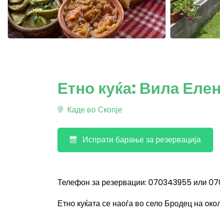
Етно куќа: Вила Еле
Каде во Скопје
Испрати барање за резервација
Телефон за резервации: 070343955 или 0
Етно куќата се наоѓа во село Бродец на око