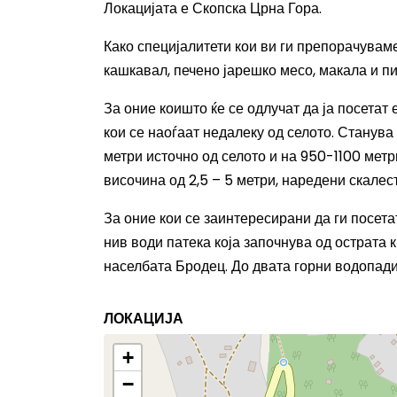
Локацијата е Скопска Црна Гора.
Како специјалитети кои ви ги препорачуваме 
кашкавал, печено јарешко месо, макала и п
За оние коишто ќе се одлучат да ја посетат е
кои се наоѓаат недалеку од селото. Станува
метри источно од селото и на 950-1100 мет
височина од 2,5 – 5 метри, наредени скалест
За оние кои се заинтересирани да ги посета
нив води патека која започнува од острата 
населбата Бродец. До двата горни водопади
ЛОКАЦИЈА
+
−