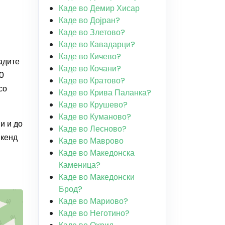
Каде во Демир Хисар
Каде во Дојран?
Каде во Злетово?
Каде во Кавадарци?
Каде во Кичево?
падите
Каде во Кочани?
00
Каде во Кратово?
со
Каде во Крива Паланка?
Каде во Крушево?
Каде во Куманово?
и и до
Каде во Лесново?
икенд
Каде во Маврово
Каде во Македонска
Каменица?
Каде во Македонски
Брод?
Каде во Мариово?
Каде во Неготино?