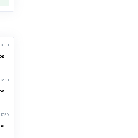
18:01
од
18:01
од
17:59
од