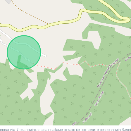
ервација. Локалцијата ви ја праќаме откако ќе потврдите резервација бидеј