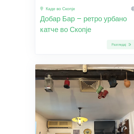
Каде во Скопје
Добар Бар – ретро урбано
катче во Скопје
Разгледај