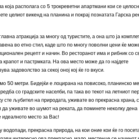
а која располага со 5 трокреветни апартмани кои се целос
те целиот викенд на планина и покрај познатата Гарска рек
лавна атракција за многу од туристите, а она што ја компле
вена во етно стил, каде што по многу поволни цени ќе може
ционален рецепт и начин. Во ресторанот има и рибник со 
а крапот и пастрмката. На ова место може да го најдете
ва задоволство за секој оној кој ќе го вкуси.
амо 50 метри. Бидејќи е лоцирана на повисоко, планинско ме
едба со градските населби, па така во текот на летниот пе
ку сте љубител на природата, уживате во прекрасна храна, 
и да уживате во шумот на реката, да поминете неколку дена
 идеалното место за Вас!
у водопади, прекрасна природа, на кои оние кои ќе го посет
рави интересно ова прекрасно, мало, местенце се начинот н