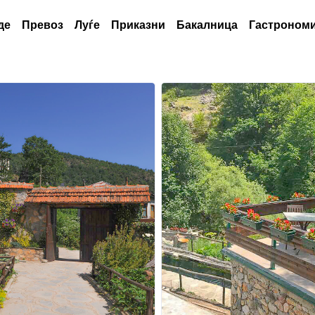
де
Превоз
Луѓе
Приказни
Бакалница
Гастрономи