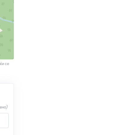
ќи се
вно)