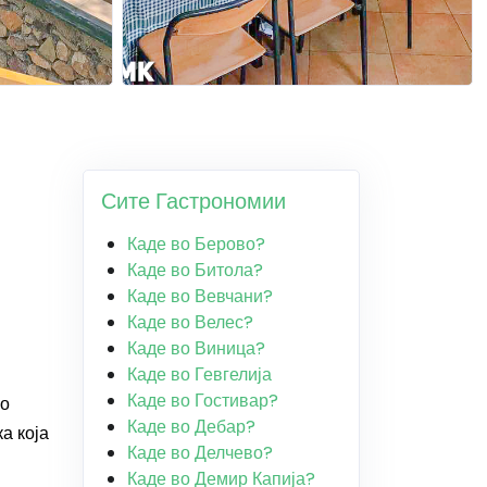
Сите Гастрономии
Каде во Берово?
Каде во Битола?
Каде во Вевчани?
Каде во Велес?
Каде во Виница?
Каде во Гевгелија
Каде во Гостивар?
но
Каде во Дебар?
а која
Каде во Делчево?
Каде во Демир Капија?