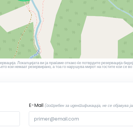
ервација. Локалцијата ви ја праќаме откако ќе потврдите резервација бидеј
то кои немаат резервирано, а тоа го нарушува мирот на гостите кои се во
E-Mail
(потребен за идентификација, не се објавува ја