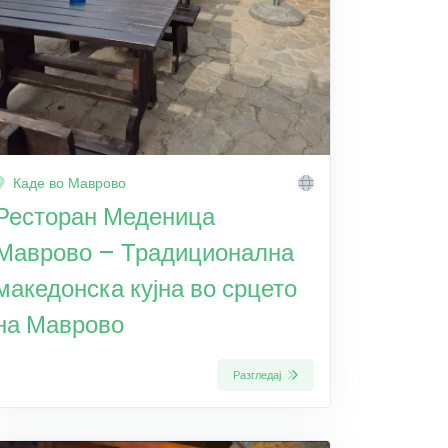
Каде во Маврово
Ресторан Меденица
Маврово – Традиционална
македонска кујна во срцето
на Маврово
Разгледај