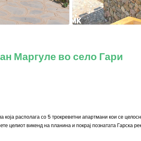
ан Маргуле во село Гари
а која располага со 5 трокреветни апартмани кои се целос
те целиот викенд на планина и покрај познатата Гарска рек