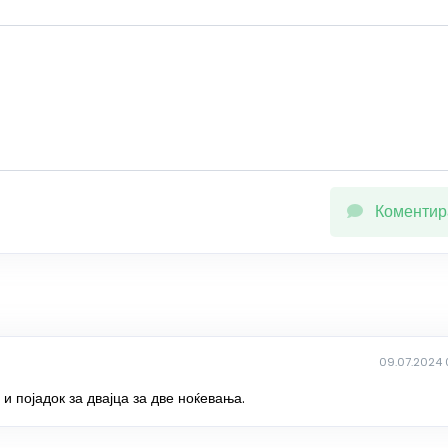
Коментир
09.07.2024 
и појадок за двајца за две ноќевања.