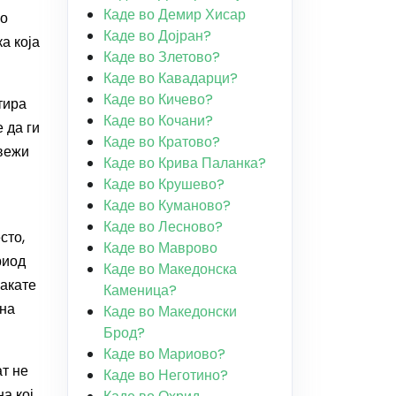
Каде во Демир Хисар
но
Каде во Дојран?
а која
Каде во Злетово?
Каде во Кавадарци?
Каде во Кичево?
тира
Каде во Кочани?
 да ги
Каде во Кратово?
свежи
Каде во Крива Паланка?
Каде во Крушево?
Каде во Куманово?
Каде во Лесново?
сто,
Каде во Маврово
риод
Каде во Македонска
сакате
Каменица?
 на
Каде во Македонски
Брод?
Каде во Мариово?
ат не
Каде во Неготино?
а кој