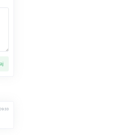
ај
09:33