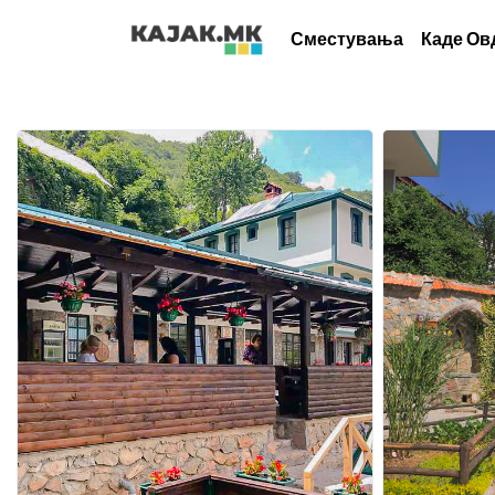
Сместувања
Каде Ов