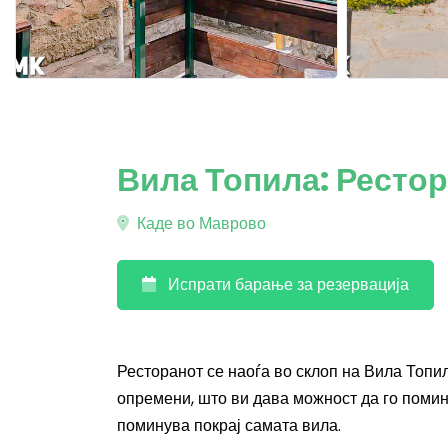
Вила Топила: Рестор
Каде во Маврово
Испрати барање за резервација
Ресторанот се наоѓа во склоп на Вила Топил
опремени, што ви дава можност да го помине
поминува покрај самата вила.