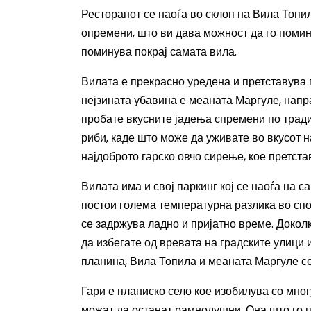
Ресторанот се наоѓа во склоп на Вила Топил
опремени, што ви дава можност да го помине
поминува покрај самата вила.
Вилата е прекрасно уредена и претставува г
нејзината убавина е меаната Маргуле, напра
пробате вкусните јадења спремени по тради
риби, каде што може да уживате во вкусот н
најдоброто гарско овчо сирење, кое претставу
Вилата има и свој паркинг кој се наоѓа на с
постои голема температурна разлика во спор
се задржува ладно и пријатно време. Докол
да избегате од вревата на градските улици 
планина, Вила Топила и меаната Маргуле се
Гари е планиско село кое изобилува со мног
можат да останат рамнодушни. Она што го п