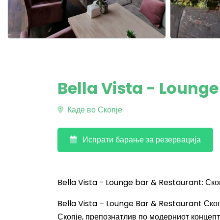
Bella Vista - Lounge
Каде во Скопје
Испрати барање за резервација
Bella Vista - Lounge bar & Restaurant: Ско
Bella Vista – Lounge Bar & Restaurant Ско
Скопје, препознатлив по модерниот концепт