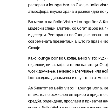
ресторан и lounge bar во Скопје, Bella Vis
атмосфера, вкусна храна и разновидна понуд
Во менито на Bella Vista – Lounge Bar & R
модерни специјалитети, со богат избор на пи
и десерти. Ресторанот во Скопје е познат п
современата презентација, што го прави чес
Скопје.
Како lounge bar во Скопје, Bella Vista нуди
пијалоци, вина, кафе и топли напитоци. Ово
work дружење, вечерно излегување или ноќ
bar создава динамична и опуштена атмосфер
Амбиентот во Bella Vista – Lounge Bar & R
внимателно осмислен ентериер и пријатно 
средби, родендени, прослави и приватни н
услуга, Bella Vista е препознаен како ресто