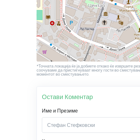
*Точната локација ќе ја добиете откако ќе извршите рез
соочуваме да пристигнуваат многу гости во сместување
моментот во сместувањето.
Остави Коментар
Име и Презиме