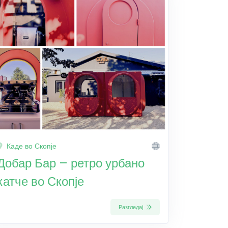
Каде во Скопје
Добар Бар – ретро урбано
катче во Скопје
Разгледај