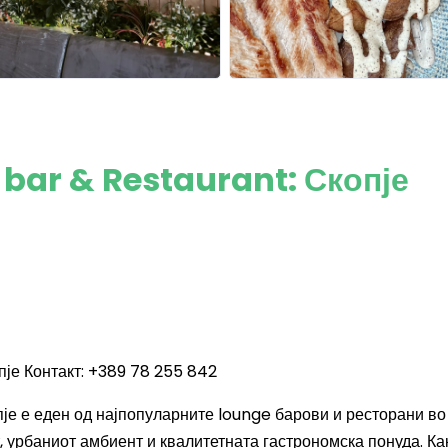
 bar & Restaurant: Скопје
пје Контакт: +389 78 255 842
пје е еден од најпопуларните lounge барови и ресторани во
, урбаниот амбиент и квалитетната гастрономска понуда. Ка