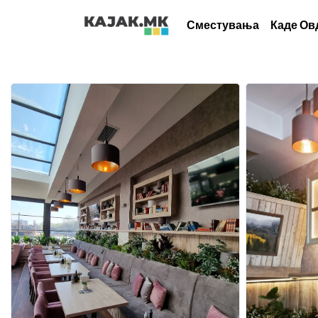
Сместувања
Каде Ов