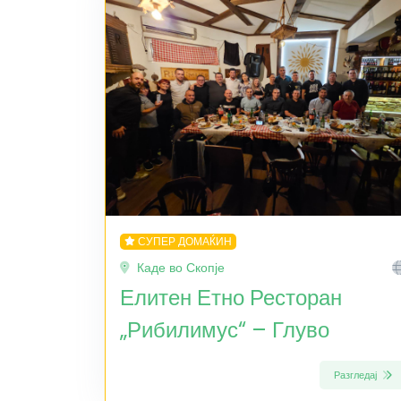
СУПЕР ДОМАЌИН
Каде во Скопје
Елитен Етно Ресторан
„Рибилимус“ – Глуво
Разгледај