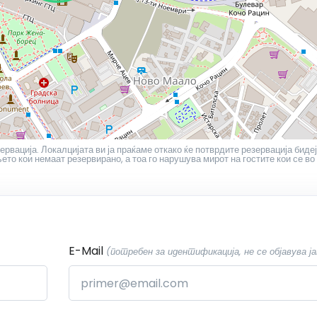
ервација. Локалцијата ви ја праќаме откако ќе потврдите резервација бидеј
то кои немаат резервирано, а тоа го нарушува мирот на гостите кои се во
E-Mail
(потребен за идентификација, не се објавува ја