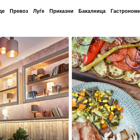
де
Превоз
Луѓе
Приказни
Бакалница
Гастрономи