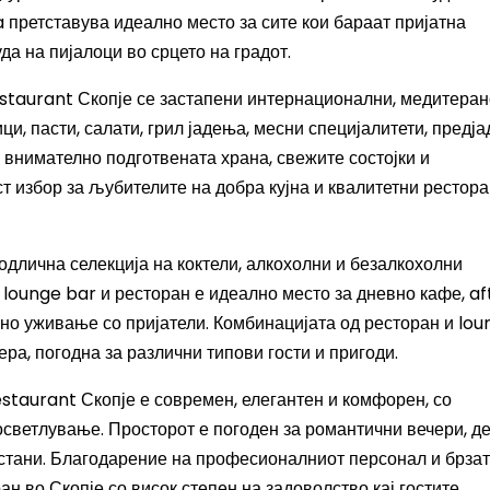
ta претставува идеално место за сите кои бараат пријатна
а на пијалоци во срцето на градот.
estaurant Скопје се застапени интернационални, медитеран
ци, пасти, салати, грил јадења, месни специјалитети, предј
о внимателно подготвената храна, свежите состојки и
т избор за љубителите на добра кујна и квалитетни рестора
 одлична селекција на коктели, алкохолни и безалкохолни
ј lounge bar и ресторан е идеално место за дневно кафе, af
но уживање со пријатели. Комбинацијата од ресторан и lou
а, погодна за различни типови гости и пригоди.
estaurant Скопје е современ, елегантен и комфорен, со
осветлување. Просторот е погоден за романтични вечери, д
астани. Благодарение на професионалниот персонал и брза
ран во Скопје со висок степен на задоволство кај гостите.