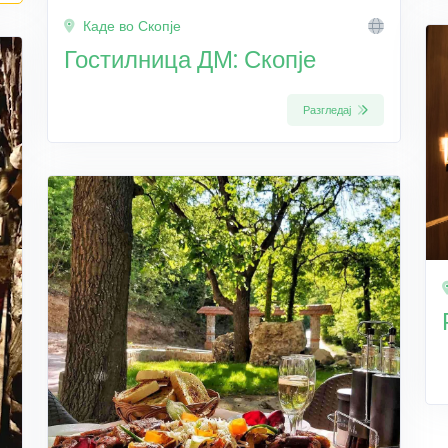
Каде во Скопје
Гостилница ДМ: Скопје
Разгледај