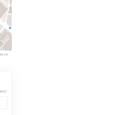
ќи се
вно)