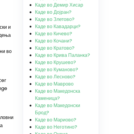
Каде во Демир Хисар
Каде во Дојран?
Каде во Злетово?
Каде во Кавадарци?
ски и
Каде во Кичево?
адења
Каде во Кочани?
Каде во Кратово?
ни во
Каде во Крива Паланка?
Каде во Крушево?
Каде во Куманово?
Каде во Лесново?
ter
Каде во Маврово
nge
Каде во Македонска
Каменица?
Каде во Македонски
Брод?
еловни
Каде во Мариово?
та
Каде во Неготино?