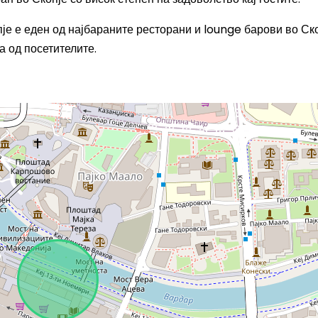
је е еден од најбараните ресторани и lounge барови во Ско
а од посетителите.