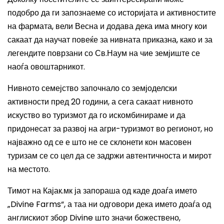
подобро да ги запознаеме со историјата и активностите
на фармата
, вели Весна и додава дека има многу кои
сакаат д
а научат повеќе за н
ивната
приказна, како и за
легендите поврзани со Св.Наум на чие земјиште се
наоѓа овоштарникот.
Н
ивното
семејство започна
ло
со земјоделски
активности пред 20 години, а сега сак
аат
н
ивното
искуство во туризмот да го искомбинираме и да
придоне
сат
за развој на агри-туризмот во регионот
, но
најважно од се е што не се склонети кон масовен
туризам се со цел да се задржи автентичноста и мирот
на местото.
Тимот на Кајак.мк ја запораша од каде доаѓа името
„
Divine Farms
“, а таа ни одговори дека и
мето доаѓа од
англискиот збор Divine што значи божествено,