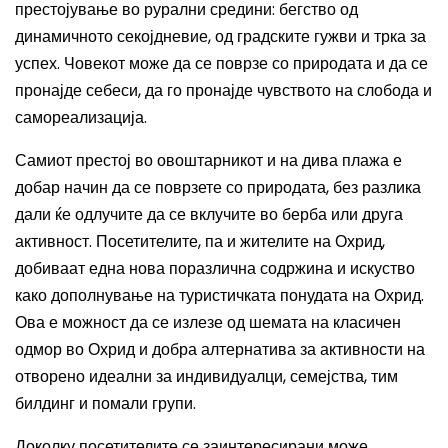
престојување во рурални средини: бегство од
динамичното секојдневие, од градските гужви и трка за
успех. Човекот може да се поврзе со природата и да се
пронајде себеси, да го пронајде чувството на слобода и
самореализација.
Самиот престој во овоштарникот и на дива плажа е
добар начин да се поврзете со природата, без разлика
дали ќе одлучите да се вклучите во берба или друга
активност. Посетителите, па и жителите на Охрид,
добиваат една нова поразлична содржина и искуство
како дополнување на туристичката понудата на Охрид.
Ова е можност да се излезе од шемата на класичен
одмор во Охрид и добра алтернатива за активности на
отворено идеални за индивидуалци, семејства, тим
билдинг и помали групи.
Доколку посетителите се заинтересирани може