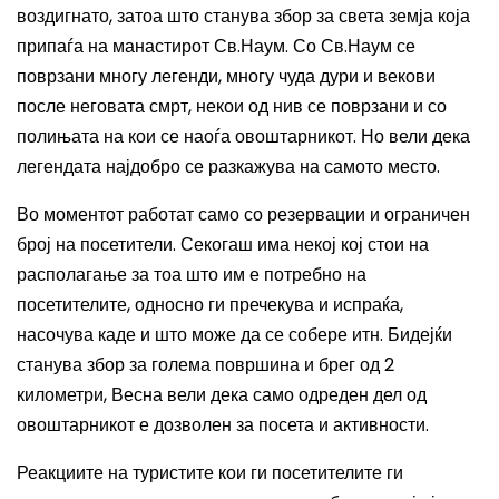
воздигнато, затоа што станува збор за света земја која
припаѓа на манастирот Св.Наум. Со Св.Наум се
поврзани многу легенди, многу чуда дури и векови
после неговата смрт, некои од нив се поврзани и со
полињата на кои се наоѓа овоштарникот. Но
вели дека
легендата најдобро се разкажува на самото место.
Во моментот работат само со резервации и ограничен
број на посетители.
Секогаш има некој кој стои на
располагање за тоа што им е потребно на
посетителите, односно ги пречекува и испраќа,
насочува каде и што може да се собере итн.
Бидејќи
станува збор за голема површина и брег од 2
к
илометри, Весна вели дека
само одреден дел од
овоштарникот е дозволен за посета и активности.
Реакциите
на туристите кои ги
посетителите
ги