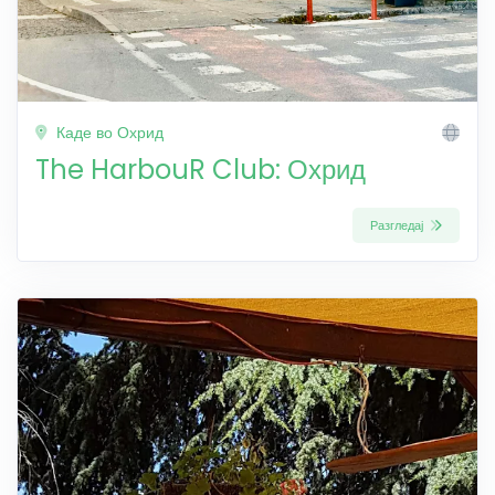
Каде во Охрид
The HarbouR Club: Охрид
Разгледај