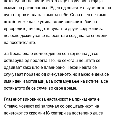
потсетуваат
на вистинското лице на
убавина
која
ја
имаме на располагање
. Еден од описите е чувството на
пуст остров и плажа само за себе. Оваа есен не само
што ќе може да се ужива во живописните бои на
дрворедите,
тие
подготовува
ат
и други содржини за
целосно доживување на есента и создавање спомени
на посетителите.
За Весна ова е
долгогодишен сон кој почна да се
остварува
од
пролет
та
. Но, не секогаш нештата се
одвиваат како што
е планирано
. Некои нешта се
случуваат побавно од очекуваното, но важно е дека се
има идеи и мотивација за остварување на истите,
а
се
останатото ќе се случи во свое време.
Главниот виновник за настанокот на приказната е
Стевчо
, човекот кој започнал со овоштарникот, на
почетокот со
скромни 18 хектари за постепено да се