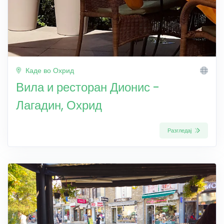
Каде во Охрид
Вила и ресторан Дионис -
Лагадин, Охрид
Разгледај