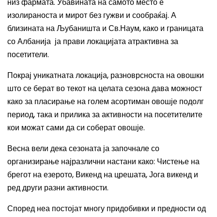
низ фармата.
Убавината на самото место е
изолираноста и мирот без гужви и сообраќај. А
близината на Љубаништа и Св.Наум, како и границата
со Албанија ја прави локацијата атрактивна за
посетители.
Покрај уникатната локација, разноврсноста на овошки
што се берат во текот на целата сезона дава можност
како за пласирање на голем асортиман овошје подолг
период, така и прилика за активности на посетителите
кои можат сами да си соберат овошје.
Весна вели дека
сезона
та ја
започна
ле
со
организирање најразлични настани како: Чистење на
брегот на езерото, Викенд на црешата, Јога викенд и
ред други разни активности
.
Според неа п
остојат многу придобивки и предности од