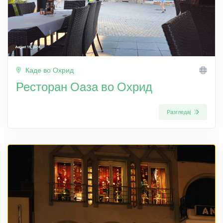
Каде во Охрид
Ресторан Оаза во Охрид
Разгледај