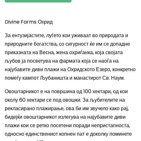
Divine Farms Охрид
За ентузијастите, луѓето кои уживаат во природата и
природните богатства, со сигурност ќе им се допадне
приказната на Весна, жена охриѓанка, која својата
љубов ја посветува на фармата која се наоѓа на
најубавите диви плажи на Охридското Езеро, конкретно
помеѓу кампот Љубаништа и манастирот Св. Наум.
Овоштарникот е на површина од 100 хектари,
од кои
околу 60 хектари се под овошки.
За љубителите на
рекласирано плажирање, ова би им звучело како рај,
бидејќи овоштарникот и
злегува на најубавите диви
плажи кои се ретко посетени поради непристапноста,
односно единствениот копнен пат е
доколку поминете