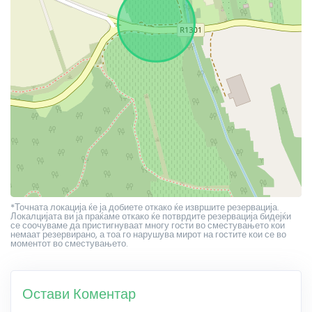
*Точната локација ќе ја добиете откако ќе извршите резервација.
Локалцијата ви ја праќаме откако ќе потврдите резервација бидејќи
се соочуваме да пристигнуваат многу гости во сместувањето кои
немаат резервирано, а тоа го нарушува мирот на гостите кои се во
моментот во сместувањето.
Остави Коментар