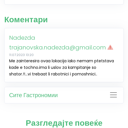
Коментари
Nadezda
trajanovska.nadezda@gmail.com
11.07.2023 13:20
Me zainteresira ovaa lokacija iako nemam ptetstava
kade e tochno.ima li uslov za kampitanje so
shator.!!...vi trebaat li rabotnici i pomoshnici..
Сите Гастрономии
Разгледајте повеќе