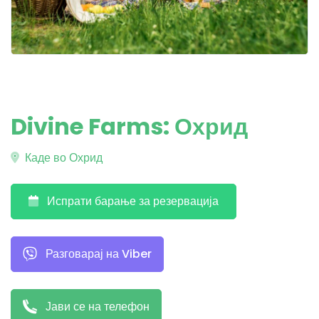
Divine Farms: Охрид
Каде во Охрид
Испрати барање за резервација
Разговарај на Viber
Јави се на телефон