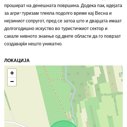
проши
рат
на денешната површина.
Додека пак,
идејата
за агри-туризам тлее
ла
подолго време кај
Весна
и
нејзиниот
сопругот, п
ред се
затоа што и двајцата има
ат
долгогодишно искуство во туристичкиот сектор
и
сака
ле
н
ивното
знаење од двете области да го поврз
ат
создавајќи нешто уникатно.
ЛОКАЦИЈА
+
−