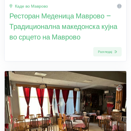
Каде во Маврово
Ресторан Меденица Маврово –
Традиционална македонска кујна
во срцето на Маврово
Разгледај