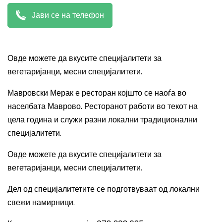
Јави се на телефон
Овде можете да вкусите специјалитети за
вегетаријанци, месни специјалитети.
Мавровски Мерак е ресторан којшто се наоѓа во
населбата Маврово. Ресторанот работи во текот на
цела година и служи разни локални традиционални
специјалитети.
Овде можете да вкусите специјалитети за
вегетаријанци, месни специјалитети.
Дел од специјалитетите се подготвуваат од локални
свежи намирници.