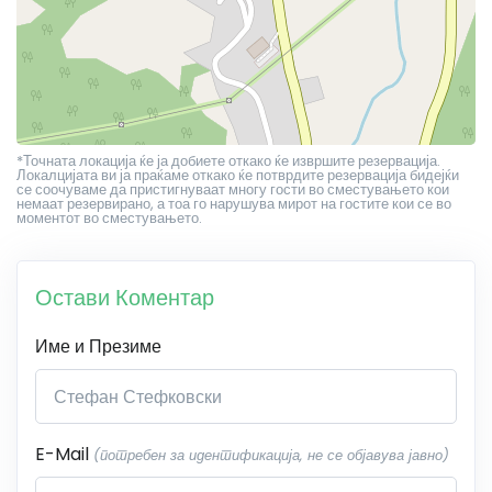
*Точната локација ќе ја добиете откако ќе извршите резервација.
Локалцијата ви ја праќаме откако ќе потврдите резервација бидејќи
се соочуваме да пристигнуваат многу гости во сместувањето кои
немаат резервирано, а тоа го нарушува мирот на гостите кои се во
моментот во сместувањето.
Остави Коментар
Име и Презиме
E-Mail
(потребен за идентификација, не се објавува јавно)