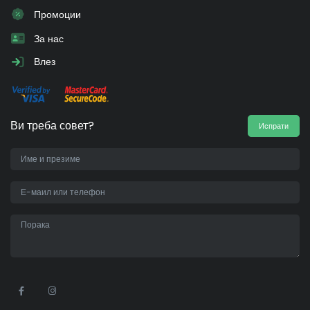
Промоции
За нас
Влез
Ви треба совет?
Испрати