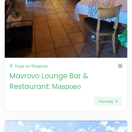
Каде во Маврово
Mavrovo Lounge Bar &
Restaurant: Маврово
Разгледај