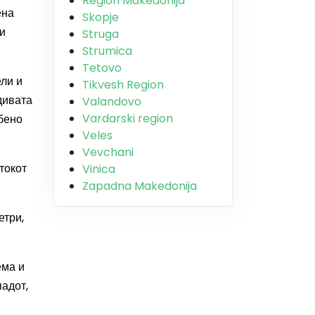
Region Makedonija
ена
Skopje
 и
Struga
Strumica
Tetovo
ли и
Tikvesh Region
дивата
Valandovo
Vardarski region
обено
Veles
Vevchani
отокот
Vinica
Zapadna Makedonija
етри,
ема и
падот,