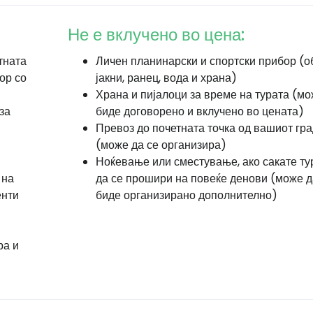
Не е вклучено во цена:
тната
Личен планинарски и спортски прибор (о
ор со
јакни, ранец, вода и храна)
Храна и пијалоци за време на турата (мо
за
биде договорено и вклучено во цената)
Превоз до почетната точка од вашиот гра
(може да се организира)
Ноќевање или сместување, ако сакате ту
 на
да се прошири на повеќе денови (може д
енти
биде организирано дополнително)
ра и