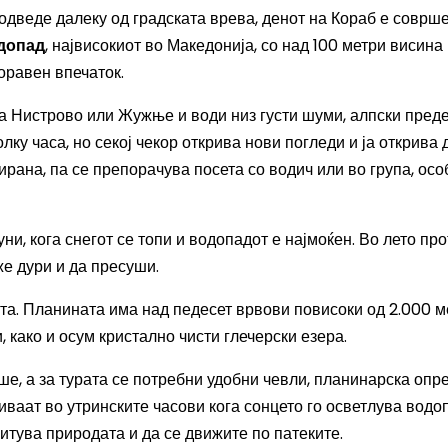
 одведе далеку од градската врева, денот на Кораб е соврш
допад
, највисокиот во Македонија, со над 100 метри висина
оравен впечаток.
а Нистрово или Жужње и води низ густи шуми, алпски преде
у часа, но секој чекор открива нови погледи и ја открива 
рана, па се препорачува посета со водич или во група, ос
уни, кога снегот се топи и водопадот е најмоќен. Во лето пр
же дури и да пресуши.
та. Планината има над педесет врвови повисоки од 2.000 м
, како и осум кристално чисти глечерски езера.
ше, а за турата се потребни удобни чевли, планинарска опр
ваат во утринските часови кога сонцето го осветлува водо
читува природата и да се движите по патеките.