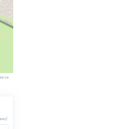
ќи се
вно)