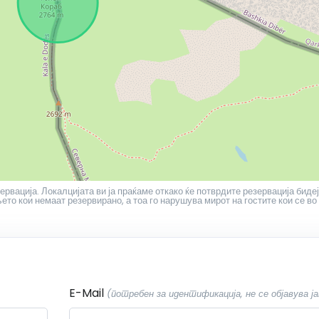
ервација. Локалцијата ви ја праќаме откако ќе потврдите резервација бидеј
то кои немаат резервирано, а тоа го нарушува мирот на гостите кои се во
E-Mail
(потребен за идентификација, не се објавува ја