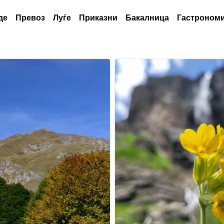
де
Превоз
Луѓе
Приказни
Бакалница
Гастрономи