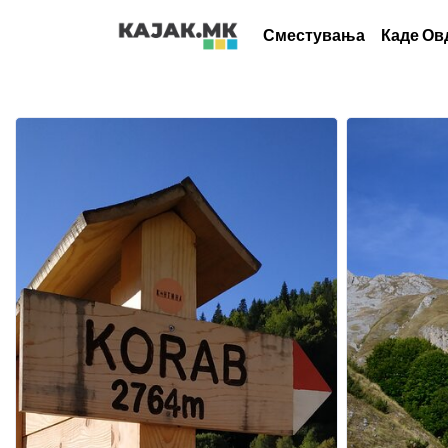
Сместувања
Каде Ов