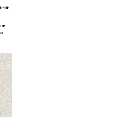
анини
 ни
о.