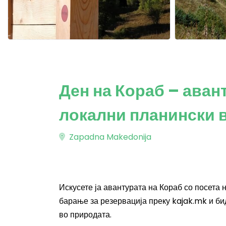
Ден на Кораб – аван
локални планински 
Zapadna Makedonija
Искусете ја авантурата на Кораб со посета 
барање за резервација преку kajak.mk и би
во природата.