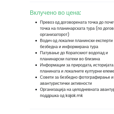
Вклучено во цена:
Превоз од договорената точка до поче
точка на планинарската тура (по догов
организаторот)
Водич од локални планински експерти 
безбедна и информирана тура
Патување до Корапскиот водопад и
планинарски патеки во близина
Информации за природата, историјата
планината и локалните културни елем
Совети за безбедно фотографирање и
авантуристички активности
Организација на целодневната аванту
поддршка од kajak.mk