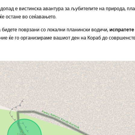
одопад е вистинска авантура за љубителите на природа, пл
ќе остане во сеќавањето.
а бидете поврзани со локални планински водичи,
испратете
ние ќе го организираме вашиот ден на Кораб до совршенств