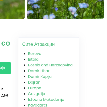
 со
Сите Атракции
Berovo
Bitola
Bosnia and Herzegovina
ија
Demir Hisar
Demir Kapija
Dojran
Europe
те
Gevgelija
н ден
Istocna Makedonija
Kavadarci