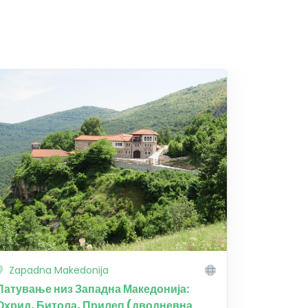
Zapadna Makedonija
Патување низ Западна Македонија:
Охрид, Битола, Прилеп (дводневна