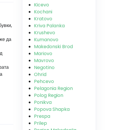
Kicevo
Kochani
Kratovo
бувки,
Kriva Palanka
Krushevo
же да
Kumanovo
Makedonski Brod
д
Mariovo
Mavrovo
рата
Negotino
а
Ohrid
Pehcevo
Pelagonia Region
Polog Region
Ponikva
Popova Shapka
Prespa
Prilep