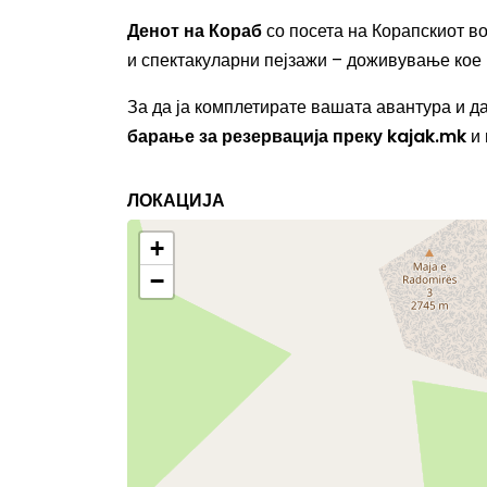
Денот на Кораб
со посета на Корапскиот в
и спектакуларни пејзажи – доживување кое 
За да ја комплетирате вашата авантура и д
барање за резервација преку kajak.mk
и 
ЛОКАЦИЈА
+
−