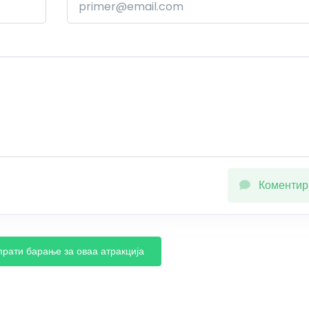
Коментир
прати барање за оваа атракција