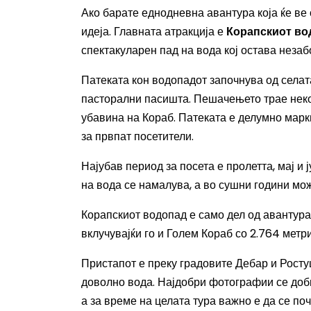
Ако барате еднодневна авантура која ќе ве
идеја. Главната атракција е
Корапскиот во
спектакуларен пад на вода кој остава незаб
Патеката кон водопадот започнува од селат
пасторални пасишта. Пешачењето трае неколк
убавина на Кораб. Патеката е делумно марки
за првпат посетители.
Најубав период за посета е пролетта, мај и ј
на вода се намалува, а во сушни години мо
Корапскиот водопад е само дел од авантура
вклучувајќи го и Голем Кораб со 2.764 метри
Пристапот е преку градовите Дебар и Росту
доволно вода. Најдобри фотографии се доби
а за време на целата тура важно е да се по