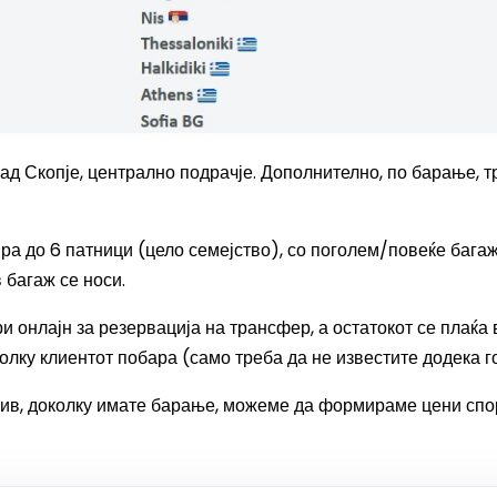
рад Скопје, централно подрачје. Дополнително, по барање, 
ра до 6 патници (цело семејство), со поголем/повеќе багаж
 багаж се носи.
и онлајн за резервација на трансфер, а остатокот се плаќа 
колку клиентот побара (само треба да не известите додека 
 нив, доколку имате барање, можеме да формираме цени с