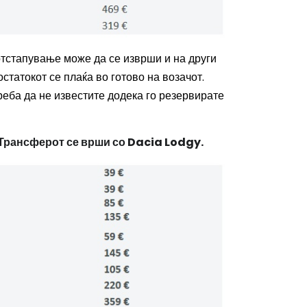
отстапување може да се изврши и на други
остатокот се плаќа во готово на возачот.
реба да не известите додека го резервирате
- Трансферот се врши со Dacia Lodgy.