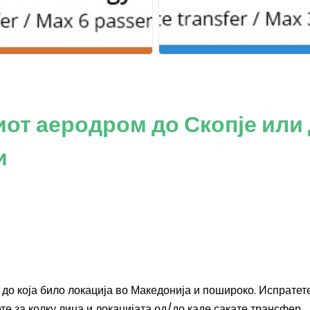
от аеродром до Скопје или
и
до која било локација во Македонија и пошироко. Испратет
е за колку лица и локацијата од/до каде сакате трансфер.