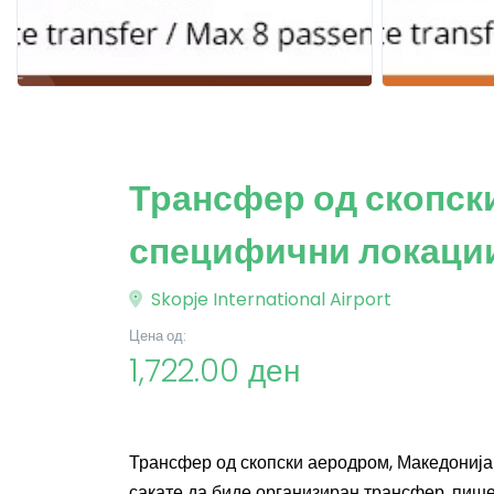
Трансфер од скопски
специфични локаци
Skopje International Airport
Цена од:
1,722.00 ден
Трансфер од скопски аеродром, Македонија 
сакате да биде организиран трансфер, пишет