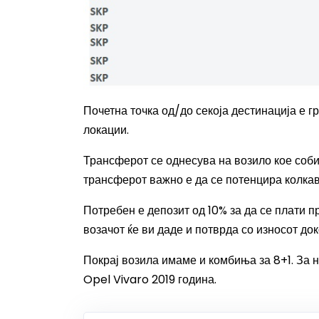
Почетна точка од/до секоја дестинација е г
локации.
Трансферот се однесува на возило кое соби
трансферот важно е да се потенцира колкав
Потребен е депозит од 10% за да се плати пр
возачот ќе ви даде и потврда со износот до
Покрај возила имаме и комбиња за 8+1. За
Opel Vivaro 2019 година.