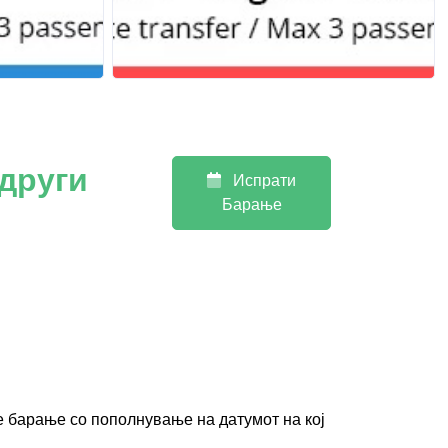
 други
Испрати
Барање
е барање со пополнување на датумот на кој