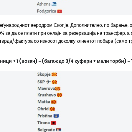
Меѓународниот аеродром Скопје. Дополнително, по барање, 
% за да се плати при онлајн за резервација на трансфер, а 
отврда/фактура со износот доколку клиентот побара (само т
ници + 1 (возач) - (багаж до 3/4 куфери + мали торби) 