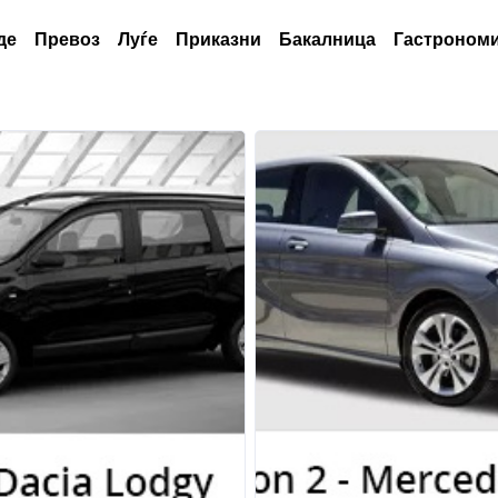
де
Превоз
Луѓе
Приказни
Бакалница
Гастрономи