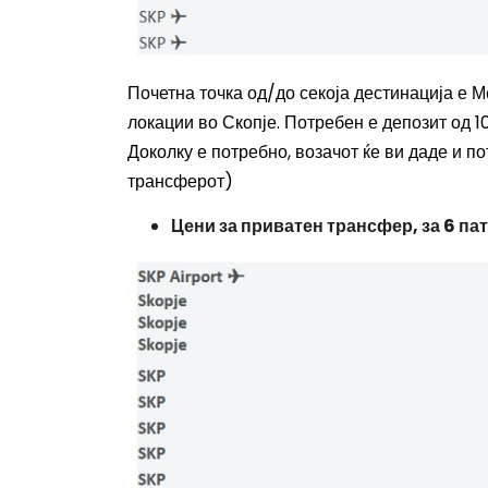
Почетна точка од/до секоја дестинација е 
локации во Скопје. Потребен е депозит од 10
Доколку е потребно, возачот ќе ви даде и п
трансферот)
Цени за приватен трансфер, за 6 пат