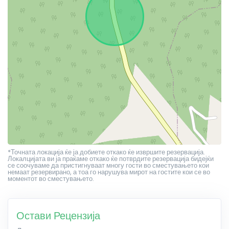
*Точната локација ќе ја добиете откако ќе извршите резервација.
Локалцијата ви ја праќаме откако ќе потврдите резервација бидејќи
се соочуваме да пристигнуваат многу гости во сместувањето кои
немаат резервирано, а тоа го нарушува мирот на гостите кои се во
моментот во сместувањето.
Остави Рецензија