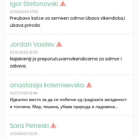
Igor Stefanovski
27.04.2024 17:59
Preubavo katce za semeen odmor.Ubava vikendicka,i
ubava priroda.
Jordan Vasilev
23.10.2023 15:05
Najiskreniji ja preporučuvamvikendicama za odmor i
zabava.
anastasija kolemisevska
19.07.2023 15:44
Идеално место за да се побегне од градската загаденост
и топлина. Мир, тишина, убава природа и ладовина...
Sara Petreski
21.04.2023 20:31