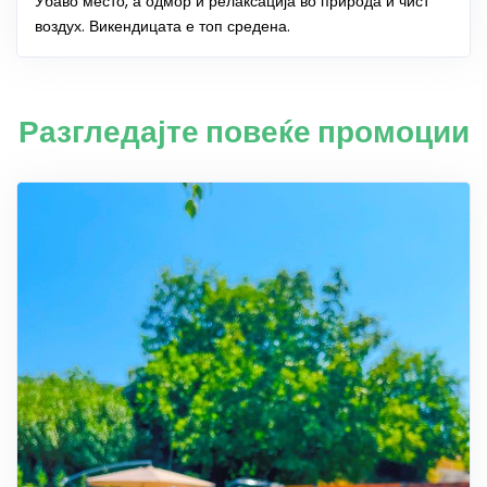
Убаво место, а одмор и релаксација во природа и чист
воздух. Викендицата е топ средена.
Разгледајте повеќе промоции