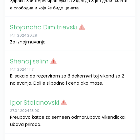
Здраво Заинтересиран сум за 31дек до 3 јан дали вилата
е слободна и која ќе биде цената
Stojancho Dimitrievski
14.11.2024 20:29
Za iznajmuvanje
Shenaj selim
14.11.2024 11:17
Bi sakala da rezerviram za 8 dekemvri toj vikend za 2
nolevanja. Dali e slibodno i cena ako moze.
Igor Stefanovski
27.04.2024 18:00
Preubavo katce za semeen odmor.Ubava vikendicka,i
ubava priroda.