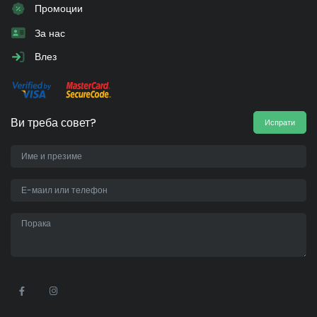
Промоции
За нас
Влез
Ви треба совет?
Испрати