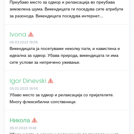
Преубаво место за одмор и релаксација во преубава
зимзелена шума. Викендицата ги поседува сите атрибути
за разонода. Викендицата поседува интернет....
Ivona
05.03.2023 19:05
Викендицата ја посетуваме неколку пати, и навистина е
идеална за одмор. Убава природа, викендицата ги има
сите услови за непречено уживање.
Igor Dinevski
05.03.2023 19:00
Убаво место за одмор и релаксација со пријателите.
Многу флексибилни сопственици.
Никола
05.01.2023 13:43