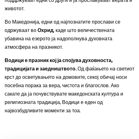
поддржуваат едни со други и ја прославуваат верата и
животот.
Во Македонија, едни од најпознатите прослави се
одржуваат во
Охрид
, каде што величествената
убавина на езерото ја надополнува духовната
атмосфера на празникот.
Водици е празник кој ја спојува духовноста,
традицијата и заедништвото.
Од фаќањето на светиот
крст до осветувањето на домовите, секој обичај носи
посебна порака за вера, чистота и благослов. Ако
сакате да ја почувствувате македонската култура и
религиозната традиција, Водици е еден од
највозбудливите моменти за тоа.