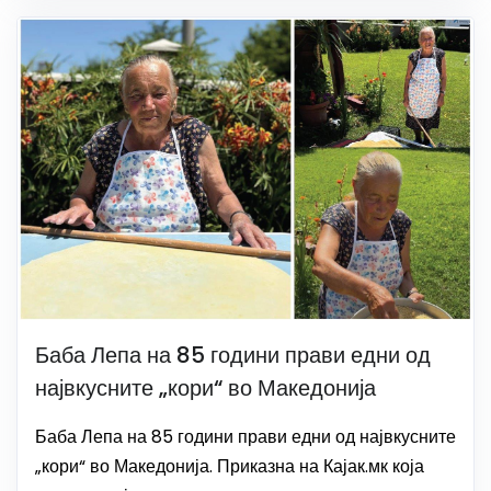
Баба Лепа на 85 години прави едни од
највкусните „кори“ во Македонија
Баба Лепа на 85 години прави едни од највкусните
„кори“ во Македонија. Приказна на Кајак.мк која