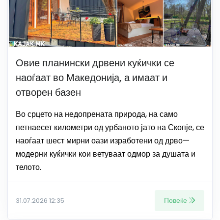
Овие планински дрвени куќички се
наоѓаат во Македонија, а имаат и
отворен базен
Во срцето на недопрената природа, на само
петнаесет километри од урбаното јато на Скопје, се
наоѓаат шест мирни оази изработени од дрво—
модерни куќички кои ветуваат одмор за душата и
телото.
Повеќе
31.07.2026 12:35