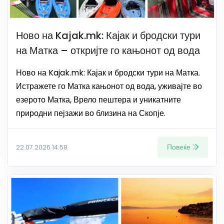
Ново на Kajak.mk: Кајак и бродски тури
на Матка – откријте го кањонот од вода
Ново на Kajak.mk: Кајак и бродски тури на Матка.
Истражете го Матка кањонот од вода, уживајте во
езерото Матка, Врело пештера и уникатните
природни пејзажи во близина на Скопје.
Повеќе
22.07.2026 14:58