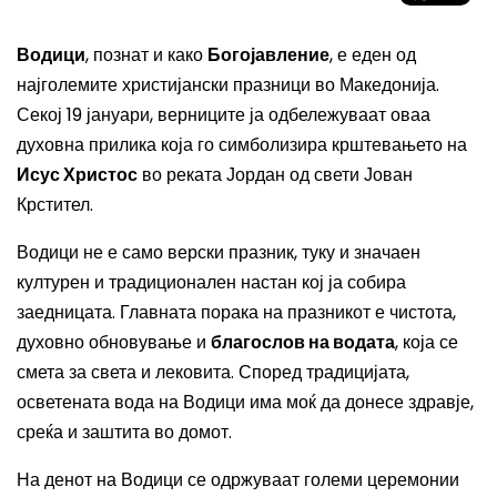
Водици
, познат и како
Богојавление
, е еден од
најголемите христијански празници во Македонија.
Секој 19 јануари, верниците ја одбележуваат оваа
духовна прилика која го симболизира крштевањето на
Исус Христос
во реката Јордан од свети Јован
Крстител.
Водици не е само верски празник, туку и значаен
културен и традиционален настан кој ја собира
заедницата. Главната порака на празникот е чистота,
духовно обновување и
благослов на водата
, која се
смета за света и лековита. Според традицијата,
осветената вода на Водици има моќ да донесе здравје,
среќа и заштита во домот.
На денот на Водици се одржуваат големи церемонии