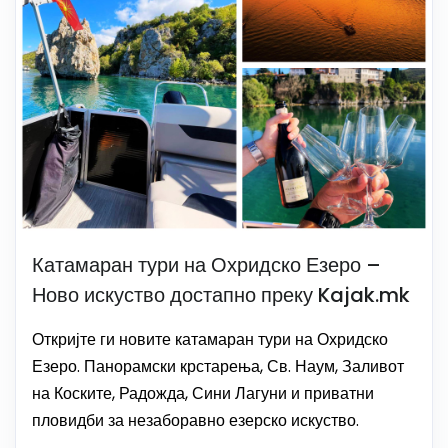
Катамаран тури на Охридско Езеро –
Ново искуство достапно преку Kajak.mk
Откријте ги новите катамаран тури на Охридско
Езеро. Панорамски крстарења, Св. Наум, Заливот
на Коските, Радожда, Сини Лагуни и приватни
пловидби за незаборавно езерско искуство.