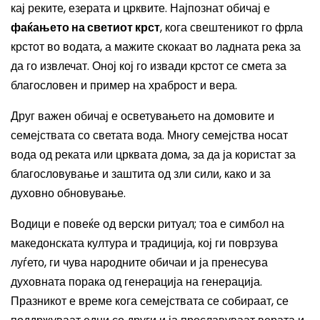
кај реките, езерата и црквите. Најпознат обичај е
фаќањето на светиот крст
, кога свештеникот го фрла
крстот во водата, а мажите скокаат во ладната река за
да го извлечат. Оној кој го извади крстот се смета за
благословен и пример на храброст и вера.
Друг важен обичај е осветувањето на домовите и
семејствата со светата вода. Многу семејства носат
вода од реката или црквата дома, за да ја користат за
благословување и заштита од зли сили, како и за
духовно обновување.
Водици е повеќе од верски ритуал; тоа е симбол на
македонската култура и традиција, кој ги поврзува
луѓето, ги чува народните обичаи и ја пренесува
духовната порака од генерација на генерација.
Празникот е време кога семејствата се собираат, се