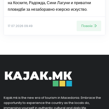
на Коските, Радожда, Сини Лагуни и приватни
пловидби за незаборавно езерско искуство.
Повеќе
17.07.2026 09:49
Kajak.mk is the new era of tourism in Macedonia. Embrace the
opportunity to experience the country as the locals do,
immersing yourself in authentic cultural and daily life.