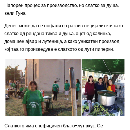
Напорен процес за производство, но слатко за душа,
вели Гуна.
Денес може да се пофали со разни специјалитети како
слатко од рендана тиква и дуња, оцет од калинка,
домашен ајвар и лутеница, а како уникатен производ
кој таа го произведува е слаткото од лути пиперки.
Слаткото има спефицичен благо-лут вкус. Се