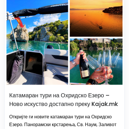
Катамаран тури на Охридско Езеро –
Ново искуство достапно преку Kajak.mk
Откријте ги новите катамаран тури на Охридско
Езеро. Панорамски крстарења, Св. Наум, Заливот