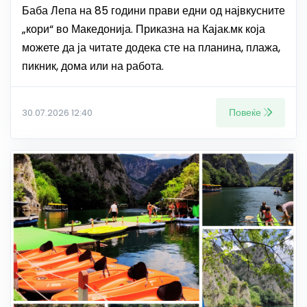
Баба Лепа на 85 години прави едни од највкусните
„кори“ во Македонија. Приказна на Кајак.мк која
можете да ја читате додека сте на планина, плажа,
пикник, дома или на работа.
Повеќе
30.07.2026 12:40