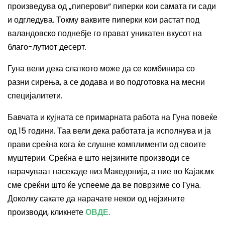
произведува од „пиперови“ пиперки кои самата ги сади
и одгледува. Токму ваквите пиперки кои растат под
валандовско поднебје го прават уникатен вкусот на
благо-лутиот десерт.
Гуна вели дека слаткото може да се комбинира со
разни сирења, а се додава и во подготовка на месни
специјалитети.
Бавчата и кујната се примарната работа на Гуна повеќе
од 15 години. Таа вели дека работата ја исполнува и ја
прави среќна кога ќе слушне комплименти од своите
муштерии. Среќна е што нејзините производи се
нарачуваат насекаде низ Македонија, а ние во Кајак.мк
сме среќни што ќе успееме да ве поврзиме со Гуна.
Доколку сакате да нарачате некои од нејзините
производи, кликнете
ОВДЕ
.