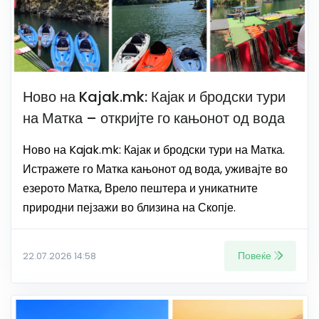
Ново на Kajak.mk: Кајак и бродски тури
на Матка – откријте го кањонот од вода
Ново на Kajak.mk: Кајак и бродски тури на Матка.
Истражете го Матка кањонот од вода, уживајте во
езерото Матка, Врело пештера и уникатните
природни пејзажи во близина на Скопје.
Повеќе
22.07.2026 14:58