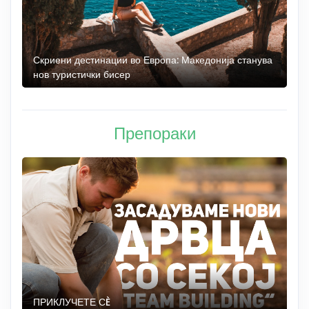
 до
Скриени дестинации во Европа: Македонија станува
О
нов туристички бисер
М
Препораки
ПРИКЛУЧЕТЕ СÈ