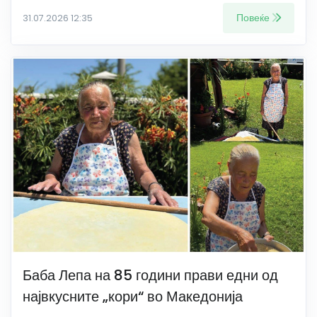
Повеќе
31.07.2026 12:35
Баба Лепа на 85 години прави едни од
највкусните „кори“ во Македонија