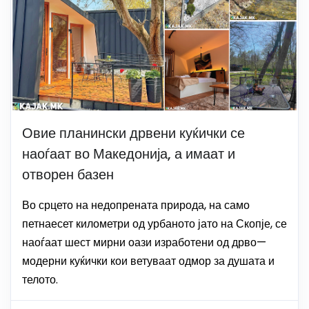
Овие планински дрвени куќички се
наоѓаат во Македонија, а имаат и
отворен базен
Во срцето на недопрената природа, на само
петнаесет километри од урбаното јато на Скопје, се
наоѓаат шест мирни оази изработени од дрво—
модерни куќички кои ветуваат одмор за душата и
телото.