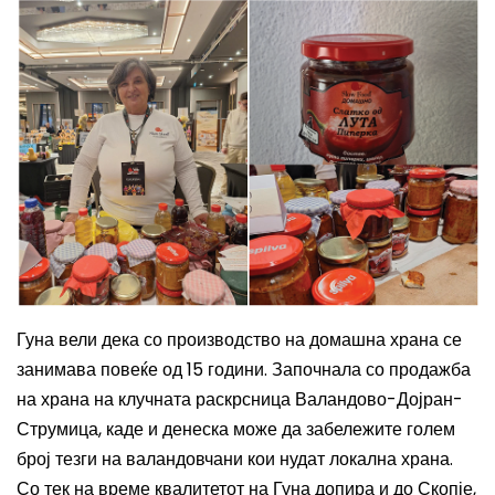
Гуна вели дека со производство на домашна храна се
занимава повеќе од 15 години. Започнала со продажба
на храна на клучната раскрсница Валандово-Дојран-
Струмица, каде и денеска може да забележите голем
број тезги на валандовчани кои нудат локална храна.
Со тек на време квалитетот на Гуна допира и до Скопје,