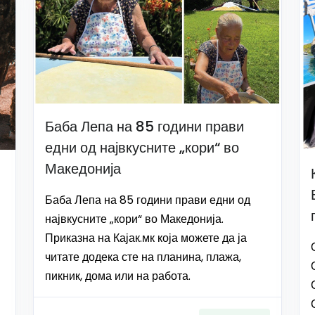
Баба Лепа на 85 години прави
едни од највкусните „кори“ во
Македонија
Баба Лепа на 85 години прави едни од
највкусните „кори“ во Македонија.
Приказна на Кајак.мк која можете да ја
читате додека сте на планина, плажа,
пикник, дома или на работа.