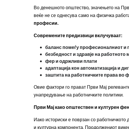
Во денешното општество, значењето на Први
веќе не се однесува само на физичка работ
професии.
Современите предизвици вклучуваат:
баланс помеѓу професионалниот и 
безбедност и здравје на работното 
фер и одржливи плати
адаптација кон автоматизација и д
заштита на работничките права во
Овие фактори го прават Први Мај релевантен
унапредување на работничките политики.
Први Мај како општествен и културен фе
Иако историски е поврзан со работничкото 
и културна компонента. Продолжениот викен