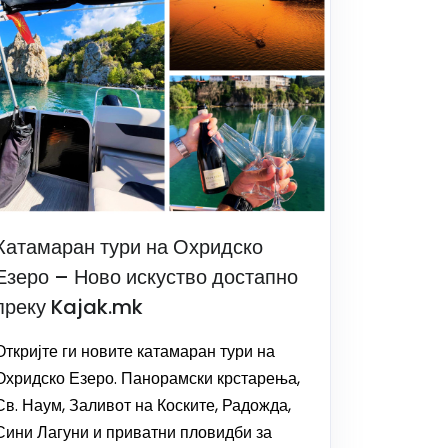
Катамаран тури на Охридско
Езеро – Ново искуство достапно
преку Kajak.mk
Откријте ги новите катамаран тури на
Охридско Езеро. Панорамски крстарења,
Св. Наум, Заливот на Коските, Радожда,
Сини Лагуни и приватни пловидби за