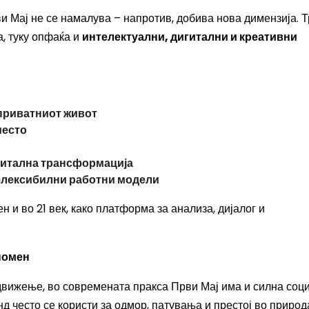
 Мај не се намалува – напротив, добива нова димензија. Т
а, туку опфаќа и
интелектуални, дигитални и креативни
приватниот живот
место
игитална трансформација
 флексибилни работни модели
 и во 21 век, како платформа за анализа, дијалог и
номен
движење, во современата пракса Први Мај има и силна соц
д често се користи за одмор, патувања и престој во природ