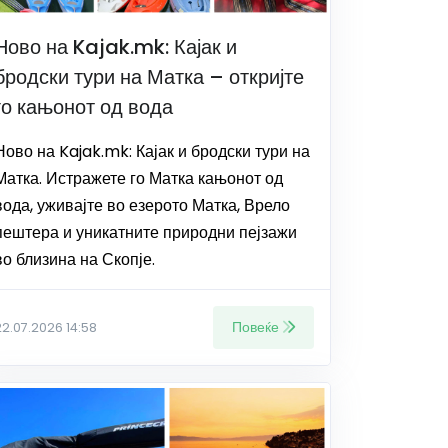
Ново на Kajak.mk: Кајак и
бродски тури на Матка – откријте
го кањонот од вода
Ново на Kajak.mk: Кајак и бродски тури на
Матка. Истражете го Матка кањонот од
вода, уживајте во езерото Матка, Врело
пештера и уникатните природни пејзажи
во близина на Скопје.
Повеќе
22.07.2026 14:58