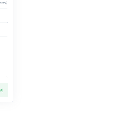
вно)
ај