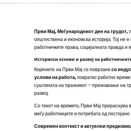
Први Мај, Меѓународниот ден на трудот,
општествена и економска историја. Тој не е
работничките права, социјалната правда и 
Историски основи и развој на работничкит
Корените на Први Мај се поврзани
со инду
услови на работа,
пократко работно време 
суштината на празникот – признавање на тр
развој.
Со текот на времето, Први Мај прераснува 
меѓу работниците и потребата од постојано
Современ контекст и актуелни предизви