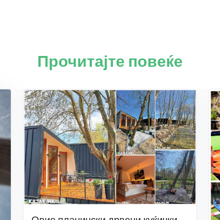
Прочитајте повеќе
Овие планински дрвени куќички