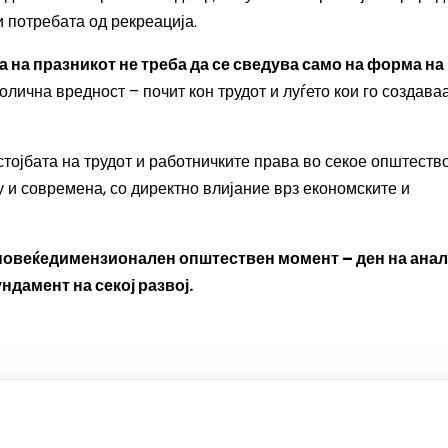
 потребата од рекреација.
 на празникот не треба да се сведува само на форма на
лична вредност – почит кон трудот и луѓето кои го создава
тојбата на трудот и работничките права во секое општество
у и современа, со директно влијание врз економските и
овеќедимензионален општествен момент – ден на анал
ндамент на секој развој.