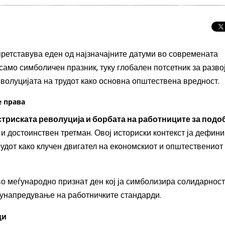
претставува еден од најзначајните датуми во современата
 само симболичен празник, туку глобален потсетник за разво
еволуцијата на трудот како основна општествена вредност.
е права
стриската револуција и борбата на работниците за подо
и достоинствен третман. Овој историски контекст ја дефин
удот како клучен двигател на економскиот и општествениот
Целосно затемну
во меѓународно признат ден кој ја симболизира солидарнос
Сонцето 2026: П
 унапредување на работничките стандарди.
најголемиот небе
во Европа
ци