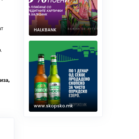
ат
HALKBANK
.
иза,
www.skopsko.mk