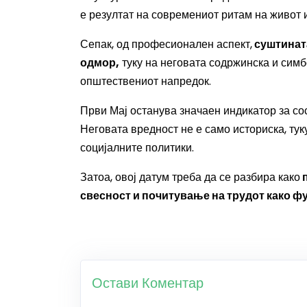
е резултат на современиот ритам на живот и
Сепак, од професионален аспект,
суштината
одмор,
туку на неговата содржинска и симбо
општествениот напредок.
Први Мај останува значаен индикатор за сос
Неговата вредност не е само историска, тук
социјалните политики.
Затоа, овој датум треба да се разбира како
п
свесност и почитување на трудот како фу
Остави Коментар