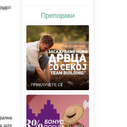
рудот
Препораки
ПРИКЛУЧЕТЕ СÈ
ијална
а, што