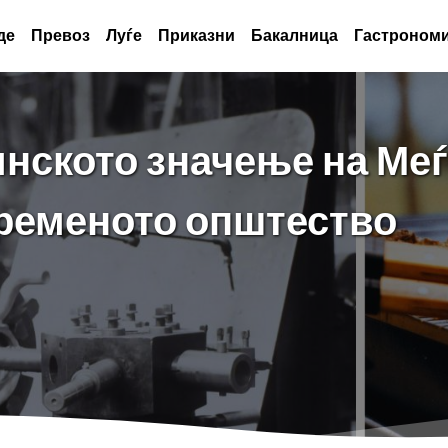
де
Превоз
Луѓе
Приказни
Бакалница
Гастрономи
инското значење на Ме
временото општество