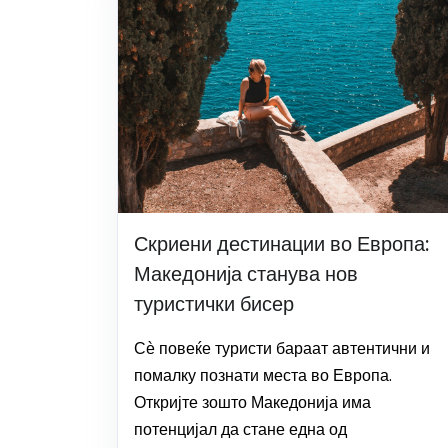
Скриени дестинации во Европа:
Македонија станува нов
туристички бисер
Сѐ повеќе туристи бараат автентични и
помалку познати места во Европа.
Откријте зошто Македонија има
потенцијал да стане една од