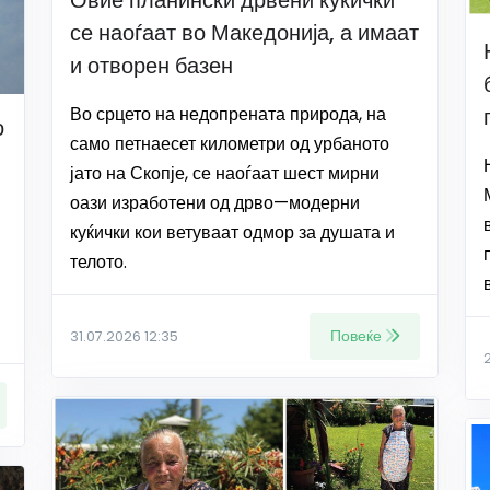
се наоѓаат во Македонија, а имаат
и отворен базен
Во срцето на недопрената природа, на
о
само петнаесет километри од урбаното
јато на Скопје, се наоѓаат шест мирни
оази изработени од дрво—модерни
куќички кои ветуваат одмор за душата и
телото.
Повеќе
31.07.2026 12:35