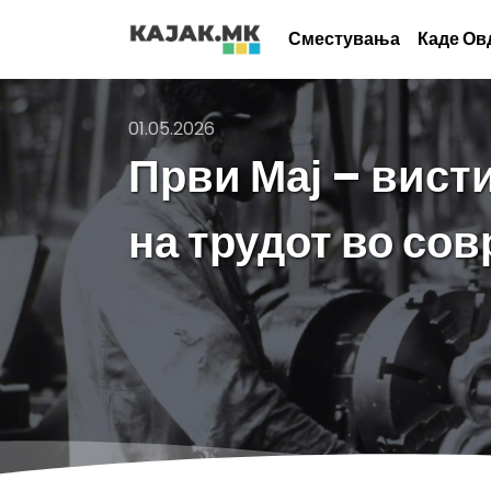
Сместувања
Каде Ов
01.05.2026
Први Мај – вист
на трудот во со