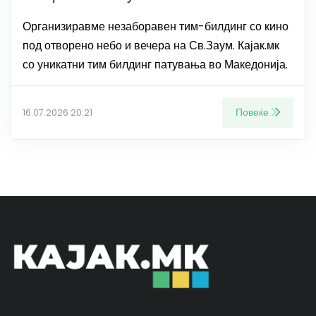
Организиравме незаборавен тим-билдинг со кино
под отворено небо и вечера на Св.Заум. Кајак.мк
со уникатни тим билдинг патувања во Македонија.
Повеќе
16.07.2026 20:21