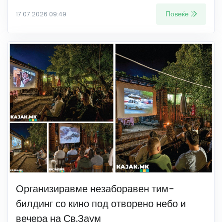
Повеќе
17.07.2026 09:49
Организиравме незаборавен тим-
билдинг со кино под отворено небо и
вечера на Св.Заум