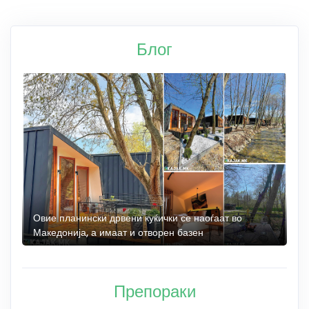
Блог
а
Овие планински дрвени куќички се наоѓаат во
Б
Македонија, а имаат и отворен базен
„
Препораки