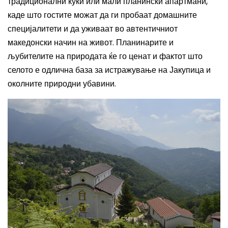
традиционални куќи или мали планински апартмани,
каде што гостите можат да ги пробаат домашните
специјалитети и да уживаат во автентичниот
македонски начин на живот. Планинарите и
љубителите на природата ќе го ценат и фактот што
селото е одлична база за истражување на Јакупица и
околните природни убавини.