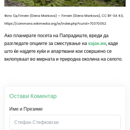
Фото: Од Firnein (Elena Markova) — Firnein (Elena Markova), CC BY-SA 4.0,
https://commons.wikimedia.org/w/index.php?curid=70370052
Ако планирате посета на Папрадиште, вреди да
разгледате опциите за сместување на
кајак.мк
, каде
што ќе најдете куќи и апартмани кои совршено се
вклопуваат во мирната и природна околина на селото.
Остави Коментар
Име и Презиме