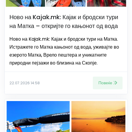
Ново на Kajak.mk: Кајак и бродски тури
на Матка – откријте го кањонот од вода
Ново на Kajak.mk: Кајак и бродски тури на Матка.
Истражете го Матка кањонот од вода, уживајте во
езерото Матка, Врело пештера и уникатните
природни пејзажи во близина на Скопје.
Повеќе
22.07.2026 14:58