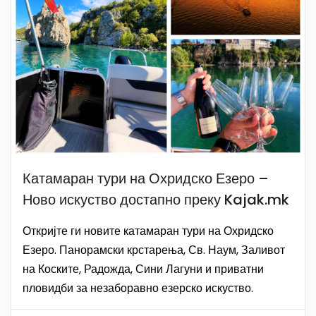
Катамаран тури на Охридско Езеро –
Ново искуство достапно преку Kajak.mk
Откријте ги новите катамаран тури на Охридско
Езеро. Панорамски крстарења, Св. Наум, Заливот
на Коските, Радожда, Сини Лагуни и приватни
пловидби за незаборавно езерско искуство.