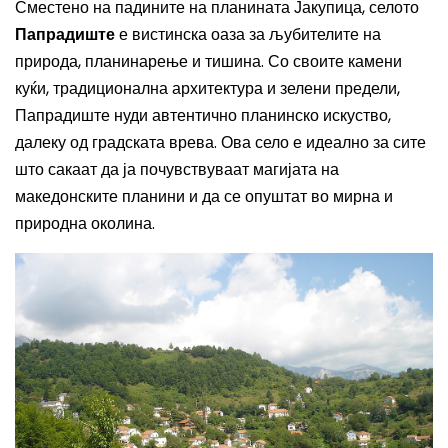
Сместено на падините на планината Јакупица, селото
Папрадиште
е вистинска оаза за љубителите на
природа, планинарење и тишина. Со своите камени
куќи, традиционална архитектура и зелени предели,
Папрадиште нуди автентично планинско искуство,
далеку од градската врева. Ова село е идеално за сите
што сакаат да ја почувствуваат магијата на
македонските планини и да се опуштат во мирна и
природна околина.