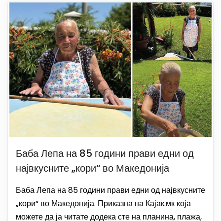
Баба Лепа на 85 години прави едни од
највкусните „кори“ во Македонија
Баба Лепа на 85 години прави едни од највкусните
„кори“ во Македонија. Приказна на Кајак.мк која
можете да ја читате додека сте на планина, плажа,