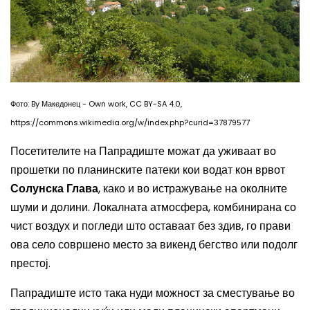
Фото: By Македонец - Own work, CC BY-SA 4.0,
https://commons.wikimedia.org/w/index.php?curid=37879577
Посетителите на Папрадиште можат да уживаат во
прошетки по планинските патеки кои водат кон врвот
Солунска Глава
, како и во истражување на околните
шуми и долини. Локалната атмосфера, комбинирана со
чист воздух и погледи што оставаат без здив, го прави
ова село совршено место за викенд бегство или подолг
престој.
Папрадиште исто така нуди можност за сместување во