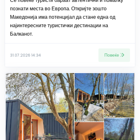
Сѐ повеќе туристи бараат автентични и помалку
познати места во Европа. Откријте зошто
Македонија има потенцијал да стане една од
најинтересните туристички дестинации на
Балканот.
Повеќе
31.07.2026 14:34