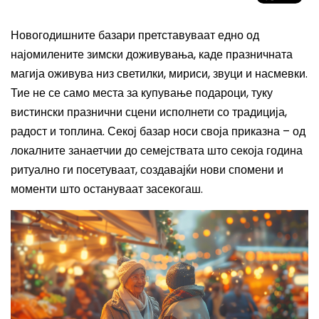
Новогодишните базари претставуваат едно од
најомилените зимски доживувања, каде празничната
магија оживува низ светилки, мириси, звуци и насмевки.
Тие не се само места за купување подароци, туку
вистински празнични сцени исполнети со традиција,
радост и топлина. Секој базар носи своја приказна – од
локалните занаетчии до семејствата што секоја година
ритуално ги посетуваат, создавајќи нови спомени и
моменти што остануваат засекогаш.