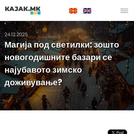
24.12.2025
Магија под светилки: зошто
новогодишните базари се
најубавото зимско
доживување?