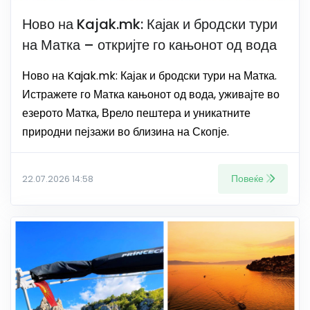
Ново на Kajak.mk: Кајак и бродски тури
на Матка – откријте го кањонот од вода
Ново на Kajak.mk: Кајак и бродски тури на Матка.
Истражете го Матка кањонот од вода, уживајте во
езерото Матка, Врело пештера и уникатните
природни пејзажи во близина на Скопје.
Повеќе
22.07.2026 14:58