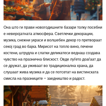
Она што ги прави новогодишните базари толку посебни
е неверојатната атмосфера. Светлечки декорации,
музика, снежни украси и волшебен декор го претвораат
секој град во бајка. Мирисот на топло вино, печени
костени, штрудла и слатки деликатеси веднаш создава
чувство на празнична блискост. Овде луѓето доаѓаат да
се дружат, да уживаат во традиционална храна, да
слушаат жива музика и да се потсетат на вистинската
смисла на празниците – заедништво и радост.