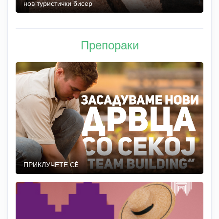
нов туристички бисер
М
Препораки
ПРИКЛУЧЕТЕ СÈ