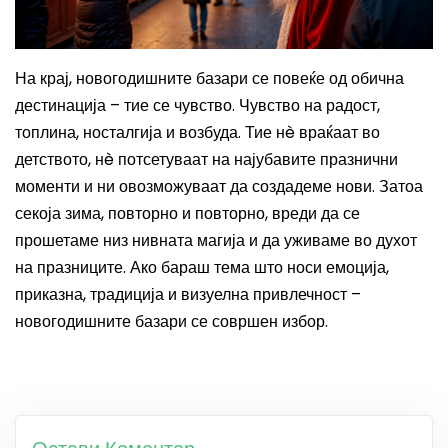
На крај, новогодишните базари се повеќе од обична
дестинација – тие се чувство. Чувство на радост,
топлина, носталгија и возбуда. Тие нè враќаат во
детството, нè потсетуваат на најубавите празнични
моменти и ни овозможуваат да создадеме нови. Затоа
секоја зима, повторно и повторно, вреди да се
прошетаме низ нивната магија и да уживаме во духот
на празниците. Ако бараш тема што носи емоција,
приказна, традиција и визуелна привлечност –
новогодишните базари се совршен избор.