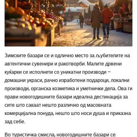
Зимските базари се и одлично место за љубителите на
автентични сувенири и ракотворби. Малите дрвени
куќарки се исполнети со уникатни производи –
домашни украси, рачно изработени подароци, локални
производи, органска козметика и уметнички дела. Ова ги
прави новогодишните базари идеална дестинација за
сите што сакаат нешто различно од масовната
комерцијална понуда, нешто што носи душа и приказна
зад себе.
Во туристичка смисла, новогодишните базари се