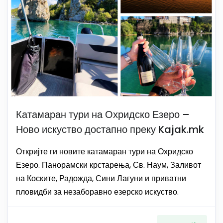
Катамаран тури на Охридско Езеро –
Ново искуство достапно преку Kajak.mk
Откријте ги новите катамаран тури на Охридско
Езеро. Панорамски крстарења, Св. Наум, Заливот
на Коските, Радожда, Сини Лагуни и приватни
пловидби за незаборавно езерско искуство.