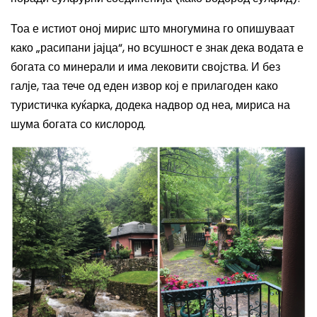
Тоа е истиот оној мирис што многумина го опишуваат
како „расипани јајца“, но всушност е знак дека водата е
богата со минерали и има лековити својства. И без
галје, таа тече од еден извор кој е прилагоден како
туристичка куќарка, додека надвор од неа, мириса на
шума богата со кислород.