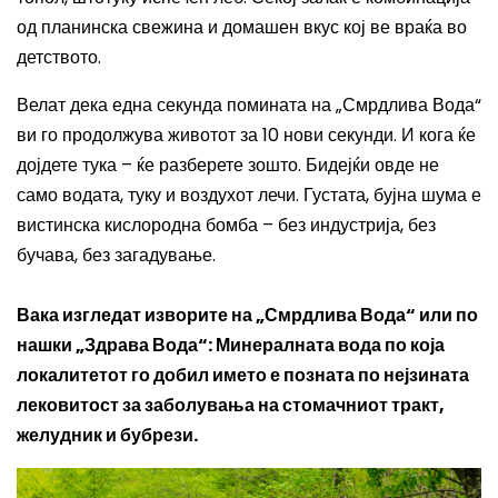
од планинска свежина и домашен вкус кој ве враќа во
детството.
Велат дека една секунда помината на „Смрдлива Вода“
ви го продолжува животот за 10 нови секунди. И кога ќе
дојдете тука – ќе разберете зошто. Бидејќи овде не
само водата, туку и воздухот лечи. Густата, бујна шума е
вистинска кислородна бомба – без индустрија, без
бучава, без загадување.
Вака изгледат изворите на „Смрдлива Вода“ или по
нашки „Здрава Вода“: Минералната вода по која
локалитетот го добил името е позната по нејзината
лековитост за заболувања на стомачниот тракт,
желудник и бубрези.