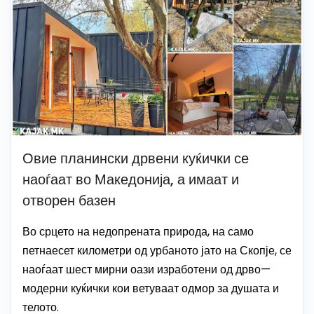
Овие планински дрвени куќички се
наоѓаат во Македонија, а имаат и
отворен базен
Во срцето на недопрената природа, на само
петнаесет километри од урбаното јато на Скопје, се
наоѓаат шест мирни оази изработени од дрво—
модерни куќички кои ветуваат одмор за душата и
телото.