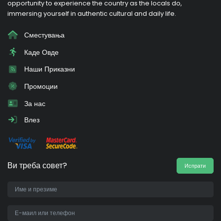
opportunity to experience the country as the locals do,
immersing yourself in authentic cultural and daily life.
Сместувања
Каде Овде
Наши Приказни
Промоции
За нас
Влез
Ви треба совет?
Испрати