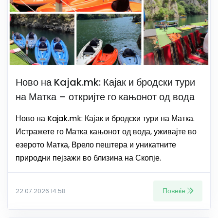
Ново на Kajak.mk: Кајак и бродски тури
на Матка – откријте го кањонот од вода
Ново на Kajak.mk: Кајак и бродски тури на Матка.
Истражете го Матка кањонот од вода, уживајте во
езерото Матка, Врело пештера и уникатните
природни пејзажи во близина на Скопје.
Повеќе
22.07.2026 14:58