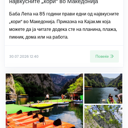
највкусните „кори“ во Македонија
Баба Лепа на 85 години прави едни од највкусните
„кори“ во Македонија. Приказна на Кајак.мк која
можете да ја читате додека сте на планина, плажа,
пикник, дома или на работа.
Повеќе
30.07.2026 12:40