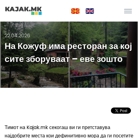
22.04.2026
На Кожуф има ресторан за кој
сите зборуваат – еве зошто
Тимот на Kajak.mk секогаш ви ги претставува
најдобрите места кои дефинитивно мора да ги посетите