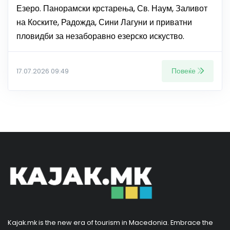
Езеро. Панорамски крстарења, Св. Наум, Заливот
на Коските, Радожда, Сини Лагуни и приватни
пловидби за незаборавно езерско искуство.
Повеќе
17.07.2026 09:49
Kajak.mk is the new era of tourism in Macedonia. Embrace the