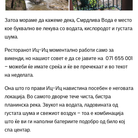
Затоа мораме да кажеме дека, Смрдлива Вода е место
кое буквално ве лекува со водата, кислородот и густата
шума.
Ресторанот Иц-Иц моментално работи само за
викенди, но нашиот совет е да се јавите на 071 655 001
– можеби ќе имате среќа и ќе ве пречекаат и во текот
на неделата.
Она што го прави Иц-Иц навистина посебен е неговата
локација. Во самото дворче тече чиста, бистра
планинска река. Звукот на водата, ладовината од
густата шума и свежиот воздух – тоа е комбинација
што ќе ви ги наполни батериите подобро од било кој
спа центар.