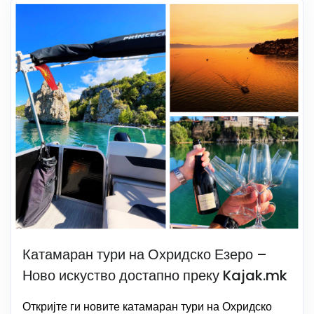
Катамаран тури на Охридско Езеро –
Ново искуство достапно преку Kajak.mk
Откријте ги новите катамаран тури на Охридско