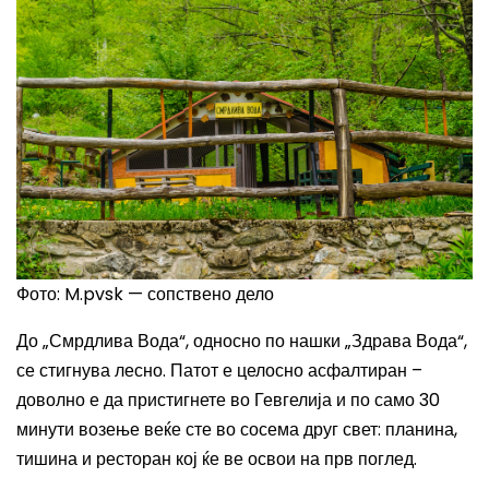
Фото:
M.pvsk
—
сопствено дело
До „Смрдлива Вода“, односно по нашки „Здрава Вода“,
се стигнува лесно. Патот е целосно асфалтиран –
доволно е да пристигнете во Гевгелија и по само 30
минути возење веќе сте во сосема друг свет: планина,
тишина и ресторан кој ќе ве освои на прв поглед.