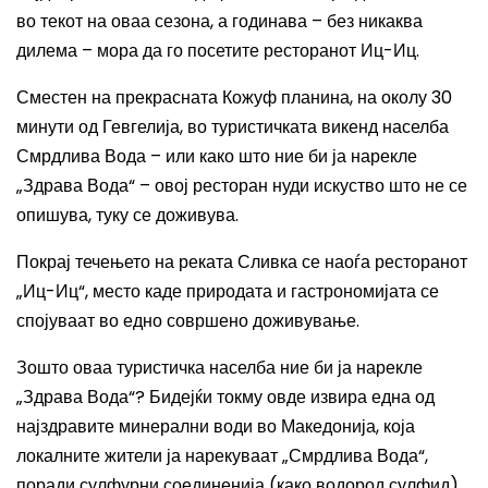
во текот на оваа сезона, а годинава – без никаква
дилема – мора да го посетите ресторанот Иц-Иц.
Сместен на прекрасната Кожуф планина, на околу 30
минути од Гевгелија, во туристичката викенд населба
Смрдлива Вода – или како што ние би ја нарекле
„Здрава Вода“ – овој ресторан нуди искуство што не се
опишува, туку се доживува.
Покрај течењето на реката Сливка се наоѓа ресторанот
„Иц-Иц“, место каде природата и гастрономијата се
спојуваат во едно совршено доживување.
Зошто оваа туристичка населба ние би ја нарекле
„Здрава Вода“? Бидејќи токму овде извира една од
најздравите минерални води во Македонија, која
локалните жители ја нарекуваат „Смрдлива Вода“,
поради сулфурни соединенија (како водород сулфид).