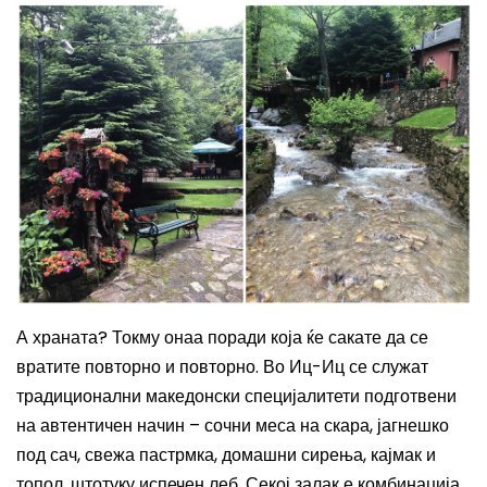
А храната? Токму онаа поради која ќе сакате да се
вратите повторно и повторно. Во Иц-Иц се служат
традиционални македонски специјалитети подготвени
на автентичен начин – сочни меса на скара, јагнешко
под сач, свежа пастрмка, домашни сирења, кајмак и
топол, штотуку испечен леб. Секој залак е комбинација