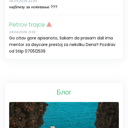
26.04.2026 22:30
најблизу за ноќевање ???
Petrov trajce
24.04.2026 21:32
Go citav gore apisanoto, Sakam da prasam dali ima
mentor za daycare prestoj za nekolku Dena? Pozdrav
od Stiip 070512539
Блог