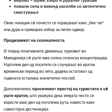
Берово – шуми, езеро и рурален туризам
помали села и викенд населби со автентично
сместување
Овие локации сè почесто се појавуваат како „бек-ап“
или дури и примарен избор за летен одмор.
Предизвикот на сезоналноста
И покрај позитивните движења, туризмот во
Македонија сè уште има силна сезонска концентрација.
Најголем дел од посетите се случуваат во краток
временски период во лето, додека остатокот од
годината останува значително послаб.
Дополнително,
просечниот престој на туристите е сè
уште краток
, што укажува дека земјата често се
користи како дел од поголема рута, наместо како
самостојна дестинација.