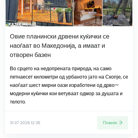
Овие планински дрвени куќички се
наоѓаат во Македонија, а имаат и
отворен базен
Во срцето на недопрената природа, на само
петнаесет километри од урбаното јато на Скопје, се
наоѓаат шест мирни оази изработени од дрво—
модерни куќички кои ветуваат одмор за душата и
телото.
Повеќе
31.07.2026 12:35