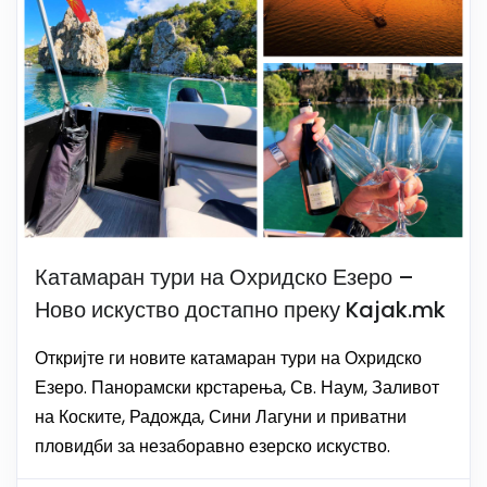
Катамаран тури на Охридско Езеро –
Ново искуство достапно преку Kajak.mk
Откријте ги новите катамаран тури на Охридско
Езеро. Панорамски крстарења, Св. Наум, Заливот
на Коските, Радожда, Сини Лагуни и приватни
пловидби за незаборавно езерско искуство.