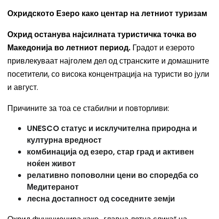
Охридското Езеро како центар на летниот туризам
Охрид останува најсилната туристичка точка во
Македонија во летниот период.
Градот и езерото
привлекуваат најголем дел од странските и домашните
посетители, со висока концентрација на туристи во јули
и август.
Причините за тоа се стабилни и повторливи:
UNESCO статус и исклучителна природна и
културна вредност
комбинација од езеро, стар град и активен
ноќен живот
релативно поповолни цени во споредба со
Медитеранот
лесна достапност од соседните земји