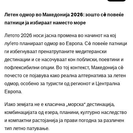
Летен одмор во Македонија 2026: зошто сè повеќе
патници ја избираат наместо море
Летото 2026 носи јасна промена во начинот на кој
луѓето планираат одмор во Европа. Сè повеќе патници
ги избегнуваат пренатрупаните медитерански
дестинации и се насочуваат кон поблиски, поевтини и
пофлексибилни опции. Во тој контекст, Македонија сè
почесто се појавува како реална алтернатива за летен
одмор, особено за туристи од регионот и Централна
Европа.
Иако земјата не е класична „морска“ дестинација,
комбинацијата од езера, планини, културно наследство
и компактни растојанија ја прави погодна за различен
тип летно патување.