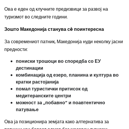
Ова е еден од клучните предизвици за развој на
туризмот во следните години.
Зошто Македонија станува сè поинтересна
За современиот патник, Македонија нуди неколку јасни
предности:
пониски трошоци во споредба со ЕУ
дестинации
комбинација од езеро, планина и култура во
кратки растојанија
помал туристички притисок од
медитеранските центри
можност за „побавно“ и поавтентично
патување
Ова ја позиционира земјата како алтернатива за