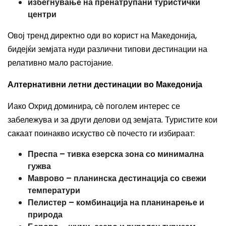
избегнување на пренатрупани туристички
центри
Овој тренд директно оди во корист на Македонија,
бидејќи земјата нуди различни типови дестинации на
релативно мало растојание.
Алтернативни летни дестинации во Македонија
Иако Охрид доминира, сè поголем интерес се
забележува и за други делови од земјата. Туристите кои
сакаат поинакво искуство сè почесто ги избираат:
Преспа – тивка езерска зона со минимална
гужва
Маврово – планинска дестинација со свежи
температури
Пелистер – комбинација на планинарење и
природа