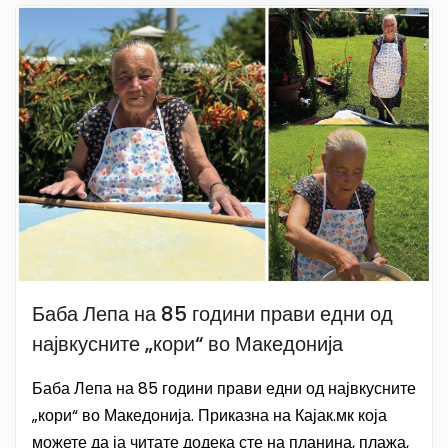
Баба Лепа на 85 години прави едни од
највкусните „кори“ во Македонија
Баба Лепа на 85 години прави едни од највкусните
„кори“ во Македонија. Приказна на Кајак.мк која
можете да ја читате додека сте на планина, плажа,