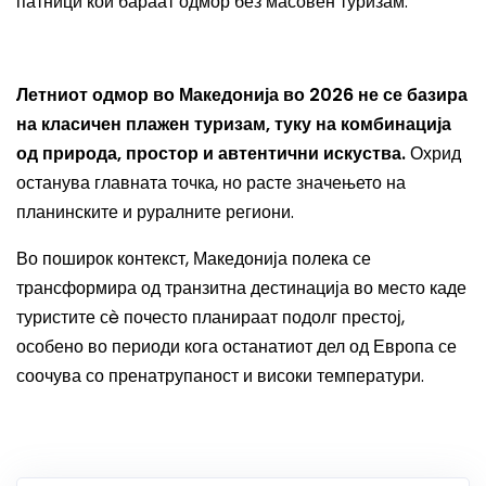
патници кои бараат одмор без масовен туризам.
Летниот одмор во Македонија во 2026 не се базира
на класичен плажен туризам, туку на комбинација
од природа, простор и автентични искуства.
Охрид
останува главната точка, но расте значењето на
планинските и руралните региони.
Во поширок контекст, Македонија полека се
трансформира од транзитна дестинација во место каде
туристите сè почесто планираат подолг престој,
особено во периоди кога останатиот дел од Европа се
соочува со пренатрупаност и високи температури.