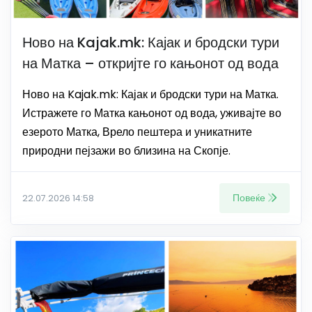
Ново на Kajak.mk: Кајак и бродски тури
на Матка – откријте го кањонот од вода
Ново на Kajak.mk: Кајак и бродски тури на Матка.
Истражете го Матка кањонот од вода, уживајте во
езерото Матка, Врело пештера и уникатните
природни пејзажи во близина на Скопје.
Повеќе
22.07.2026 14:58