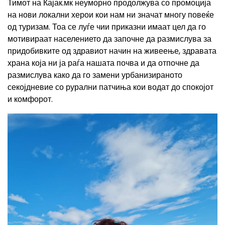
Тимот на Кајак.мк неуморно продолжува со промоција
на нови локални херои кои нам ни значат многу повеќе
од туризам. Тоа се луѓе чии приказни имаат цел да го
мотивираат населението да започне да размислува за
придобивките од здравиот начин на живеење, здравата
храна која ни ја раѓа нашата почва и да отпочне да
размислува како да го замени урбанизираното
секојдневие со рурални патчиња кои водат до спокојот
и комфорот.