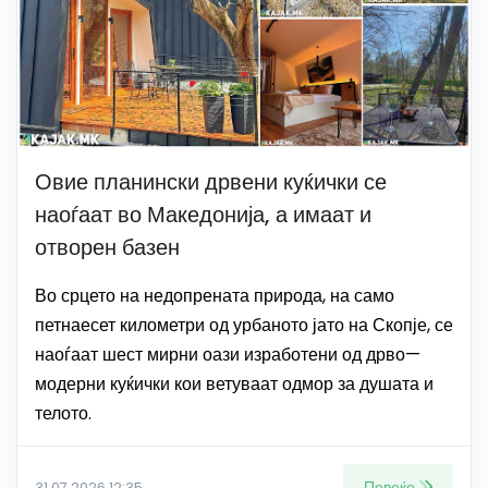
Овие планински дрвени куќички се
наоѓаат во Македонија, а имаат и
отворен базен
Во срцето на недопрената природа, на само
петнаесет километри од урбаното јато на Скопје, се
наоѓаат шест мирни оази изработени од дрво—
модерни куќички кои ветуваат одмор за душата и
телото.
Повеќе
31.07.2026 12:35