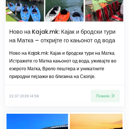
Ново на Kajak.mk: Кајак и бродски тури
на Матка – откријте го кањонот од вода
Ново на Kajak.mk: Кајак и бродски тури на Матка.
Истражете го Матка кањонот од вода, уживајте во
езерото Матка, Врело пештера и уникатните
природни пејзажи во близина на Скопје.
Повеќе
22.07.2026 14:58