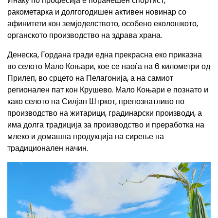
Инаку по професија е поранешен спортист,
ракометарка и долгогодишен активен новинар со
афинитети кон земјоделството, особено еколошкото,
органското производство на здрава храна.
Денеска, Гордана гради една прекрасна еко приказна
во селото Мало Коњари, кое се наоѓа на 6 километри од
Прилеп, во срцето на Пелагонија, а на самиот
регионален пат кон Крушево. Мало Коњари е познато и
како селото на Силјан Штркот, препознатливо по
производство на житарици, градинарски производи, а
има долга традиција за производство и преработка на
млеко и домашна продукција на сирење на
традиционален начин.