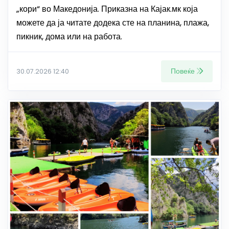
„кори“ во Македонија. Приказна на Кајак.мк која
можете да ја читате додека сте на планина, плажа,
пикник, дома или на работа.
Повеќе
30.07.2026 12:40