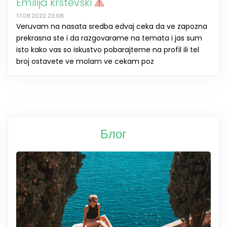
Emilija krstevski
17.08.2022 23:08
Veruvam na nasata sredba edvaj ceka da ve zapozna
prekrasna ste i da razgovarame na temata i jas sum
isto kako vas so iskustvo pobarajteme na profil ili tel
broj ostavete ve molam ve cekam poz
Блог