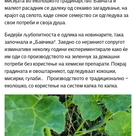
мисијата во еколошкото градинарство. Бавчата и
малиот расадник се далеку од секакво загадување, на
крајот од селото, каде секое семејство си одгледува за
свои потреби и своја душа.
Бидејќи љубопитноста е одлика на новинарите, така
започнала и „Бавчика“. Заедно со нејзиниот сопругот
изминативе неколку години експериментирале како ќе
им оди со производството на зеленчук за домашни
потреби без користење на хемиски препарати. Покрај
градината и овоштарникот, одгледуваат кокошки,
мисирки, гулаби... Производството е традиционално –
еколошко, со користење на систем капка по капка.