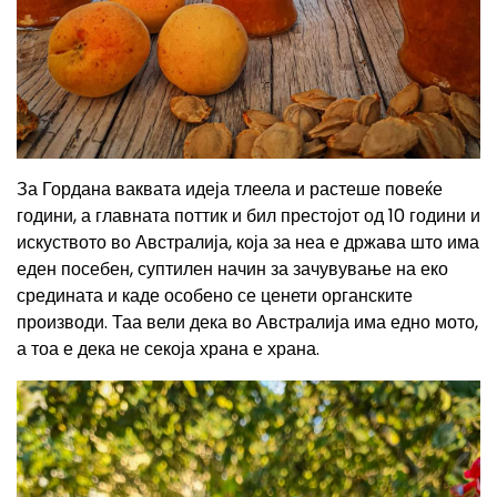
За Гордана ваквата идеја тлеела и растеше повеќе
години, а главната поттик и бил престојот од 10 години и
искуството во Австралија, која за неа е држава што има
еден посебен, суптилен начин за зачувување на еко
средината и каде особено се ценети органските
производи. Таа вели дека во Австралија има едно мото,
а тоа е дека не секоја храна е храна.