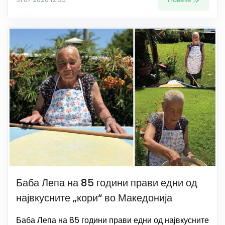
Баба Лепа на 85 години прави едни од
највкусните „кори“ во Македонија
Баба Лепа на 85 години прави едни од највкусните