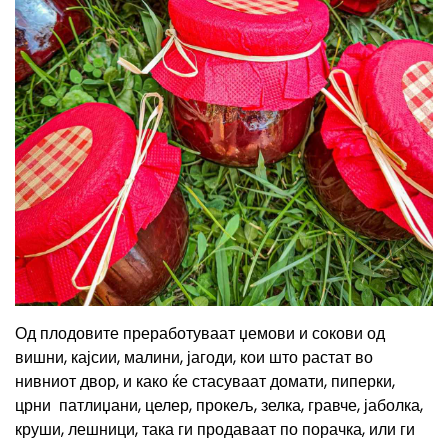
Од плодовите преработуваат џемови и сокови од
вишни, кајсии, малини, јагоди, кои што растат во
нивниот двор, и како ќе стасуваат домати, пиперки,
црни патлиџани, целер, прокељ, зелка, гравче, јаболка,
круши, лешници, така ги продаваат по порачка, или ги