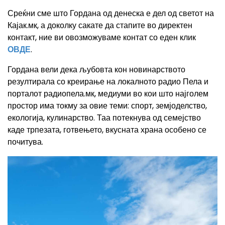
Среќни сме што Гордана од денеска е дел од светот на
Кајак.мк, а доколку сакате да стапите во директен
контакт, ние ви овозможуваме контат со еден клик
ОВДЕ
.
Гордана вели дека љубовта кон новинарството
резултирала со креирање на локалното радио Пела и
порталот радиопела.мк, медиуми во кои што најголем
простор има токму за овие теми: спорт, земјоделство,
екологија, кулинарство. Таа потекнува од семејство
каде трпезата, готвењето, вкусната храна особено се
почитува.