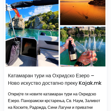
Катамаран тури на Охридско Езеро –
Ново искуство достапно преку Kajak.mk
Откријте ги новите катамаран тури на Охридско
Езеро. Панорамски крстарења, Св. Наум, Заливот
на Коските, Радожда, Сини Лагуни и приватни