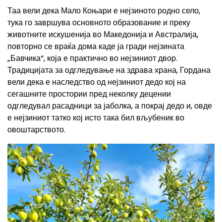
Таа вели дека Мало Коњари е нејзиното родно село,
тука го завршува основното образование и преку
животните искушенија во Македонија и Австралија,
повторно се враќа дома каде ја гради нејзината
„Бавчика“, која е практично во нејзиниот двор.
Традицијата за одгледување на здрава храна, Гордана
вели дека е наследство од нејзиниот дедо кој на
сегашните простории пред неколку децении
одгледувал расадници за јаболка, а покрај дедо и, овде
е нејзиниот татко кој исто така бил вљубеник во
овоштарството.