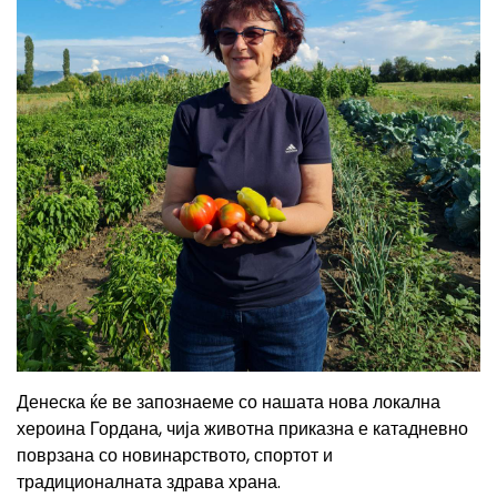
Денеска ќе ве запознаеме со нашата нова локална
хероина Гордана, чија животна приказна е катадневно
поврзана со новинарството, спортот и
традиционалната здрава храна.