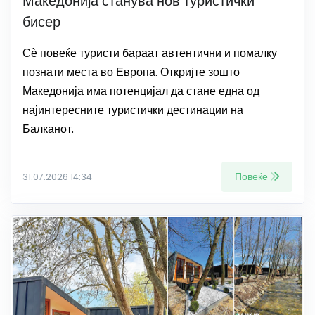
Македонија станува нов туристички
бисер
Сѐ повеќе туристи бараат автентични и помалку
познати места во Европа. Откријте зошто
Македонија има потенцијал да стане една од
најинтересните туристички дестинации на
Балканот.
Повеќе
31.07.2026 14:34