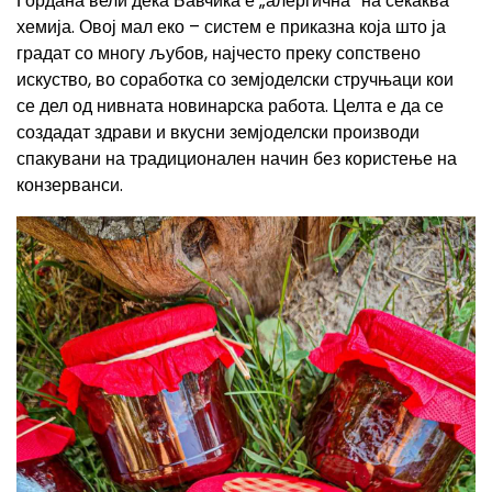
Гордана вели дека Бавчика е „алергична“ на секаква
хемија. Овој мал еко – систем е приказна која што ја
градат со многу љубов, најчесто преку сопствено
искуство, во соработка со земјоделски стручњаци кои
се дел од нивната новинарска работа. Целта е да се
создадат здрави и вкусни земјоделски производи
спакувани на традиционален начин без користење на
конзерванси.