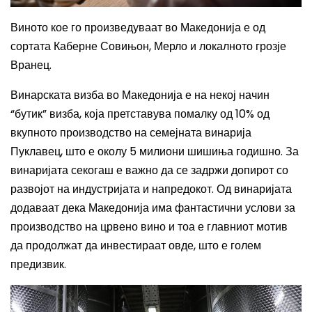
Виното кое го произведуваат во Македонија е од
сортата Каберне Совињон, Мерло и локалното грозје
Вранец.
Винарската визба во Македонија е на некој начин
“бутик” визба, која претставува помалку од 10% од
вкупното производство на семејната винарија
Пуклавец, што е околу 5 милиони шишиња годишно. За
винаријата секогаш е важно да се задржи допирот со
развојот на индустријата и напредокот. Од винаријата
додаваат дека Македонија има фантастични услови за
производство на црвено вино и тоа е главниот мотив
да продолжат да инвестираат овде, што е голем
предизвик.