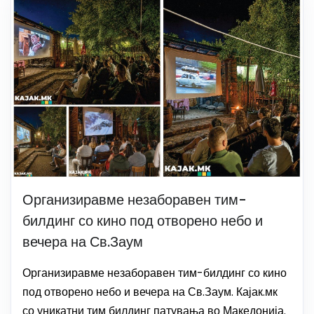
Организиравме незаборавен тим-
билдинг со кино под отворено небо и
вечера на Св.Заум
Организиравме незаборавен тим-билдинг со кино
под отворено небо и вечера на Св.Заум. Кајак.мк
со уникатни тим билдинг патувања во Македонија.