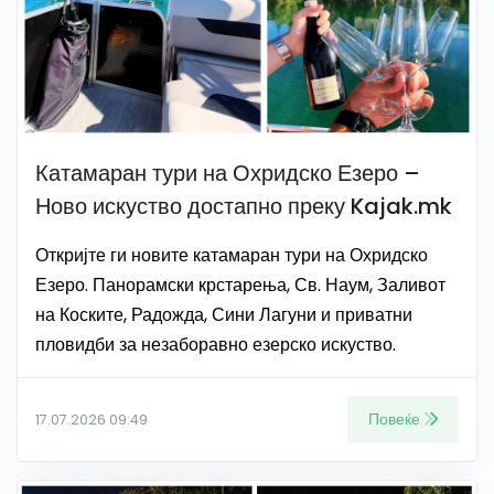
Катамаран тури на Охридско Езеро –
Ново искуство достапно преку Kajak.mk
Откријте ги новите катамаран тури на Охридско
Езеро. Панорамски крстарења, Св. Наум, Заливот
на Коските, Радожда, Сини Лагуни и приватни
пловидби за незаборавно езерско искуство.
Повеќе
17.07.2026 09:49