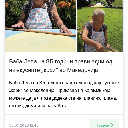
Баба Лепа на 85 години прави едни од
највкусните „кори“ во Македонија
Баба Лепа на 85 години прави едни од највкусните
„кори“ во Македонија. Приказна на Кајак.мк која
можете да ја читате додека сте на планина, плажа,
пикник, дома или на работа.
Повеќе
30.07.2026 12:40