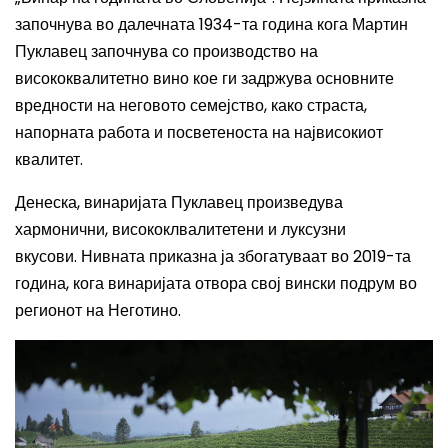
започнува во далечната 1934-та година кога Мартин
Пуклавец започнува со производство на
висококвалитетно вино кое ги задржува основните
вредности на неговото семејство, како страста,
напорната работа и посветеноста на највисокиот
квалитет.
Денеска, винаријата Пуклавец произведува
хармонични, висококлвалитетени и луксузни
вкусови.
Нивната приказна ја збогатуваат во 2019-та
година, кога винаријата отвора свој вински подрум во
регионот на Неготино.