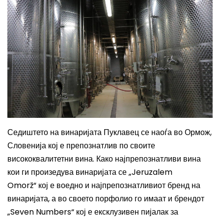
Седиштето на винаријата Пуклавец се наоѓа во Ормож,
Словенија кој е препознатлив по своите
висококвалитетни вина. Како најпрепознатливи вина
кои ги произедува винаријата се
„
Jeruzalem
Omorž
“
кој е воедно и најпрепознатливиот бренд на
винаријата, а во своето порфолио го имаат и брендот
„
Seven Numbers
“ кој е ексклузивен пијалак за