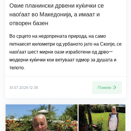
Овие планински дрвени куќички се
наоѓаат во Македонија, а имаат и
отворен базен
Во срцето на недопрената природа, на само
петнаесет километри од урбаното јато на Скопје, се
наоѓаат шест мирни оази изработени од дрво—
модерни куќички кои ветуваат одмор за душата и
телото.
Повеќе
31.07.2026 12:35