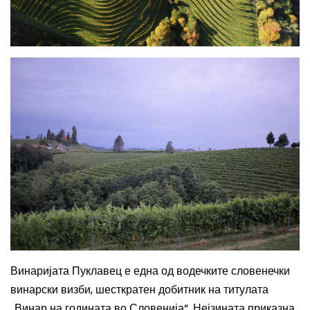
Винаријата Пуклавец е една од водечките словенечки
винарски визби, шесткратен добитник на титулата
„Винар на годината во Словенија“.
Нејзината приказна