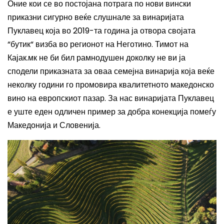
Оние кои се во постојана потрага по нови ви
нски
приказни
сигурно веќе слушнале за винаријата
Пуклавец која во 2019-та година ја отвора својата
“бутик“ визба
во регионот на Неготино. Тимот на
Кајак.мк не би бил рамнодушен доколку не ви ја
сподели приказната за оваа семејна винарија која веќе
неколку години го промовира квалитетното македонско
вино на европскиот пазар. За нас винаријата Пуклавец
е уште еден одличен пример за добра конекција помеѓу
Македонија и Словенија.