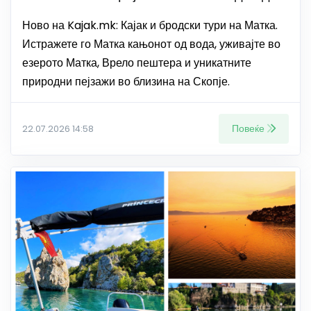
Ново на Kajak.mk: Кајак и бродски тури на Матка.
Истражете го Матка кањонот од вода, уживајте во
езерото Матка, Врело пештера и уникатните
природни пејзажи во близина на Скопје.
Повеќе
22.07.2026 14:58