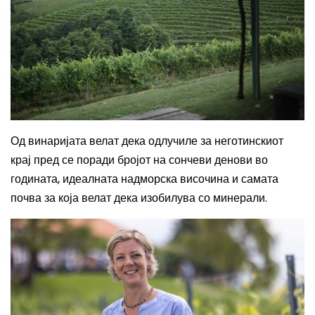
Од винаријата велат дека одлучиле за неготинскиот
крај пред се поради бројот на сончеви денови во
годината, идеалната надморска височина и самата
почва за која велат дека изобилува со минерали.