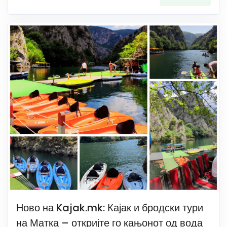
Ново на Kajak.mk: Кајак и бродски тури
на Матка – откријте го кањонот од вода