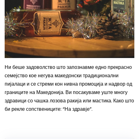
Ни беше задоволство што запознавме едно прекрасно
семејство кое негува македонски традиционални
пијалаци и се стреми кон нивна промоција и надвор од
границите на Македонија.
Ви посакуваме уште многу
здравици со чашка лозова ракија или мастика. Како што
би рекле сопствениците:
“
На здравје
”
.