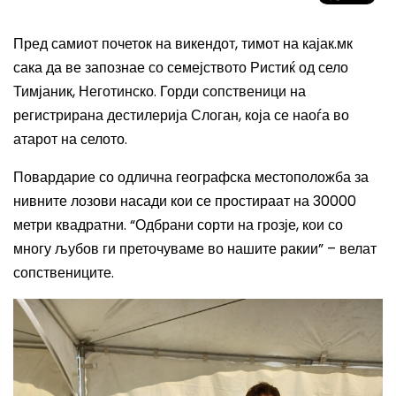
Пред самиот почеток на викендот, тимот на кајак.мк
сака да ве запознае со семејството Ристиќ од село
Тимјаник, Неготинско. Горди сопственици на
регистрирана дестилерија Слоган, која се наоѓа во
атарот на селото.
Повардарие со одлична географска местоположба за
нивните лозови насади кои се простираат на 30000
метри квадратни. “Одбрани сорти на грозје, кои со
многу љубов ги преточуваме во нашите ракии
”
– велат
сопствениците.