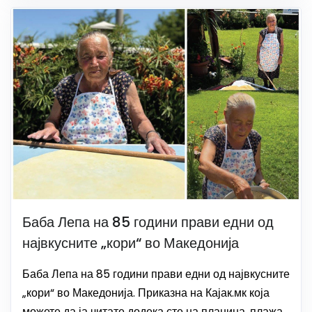
Баба Лепа на 85 години прави едни од
највкусните „кори“ во Македонија
Баба Лепа на 85 години прави едни од највкусните
„кори“ во Македонија. Приказна на Кајак.мк која
можете да ја читате додека сте на планина, плажа,