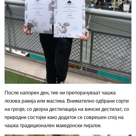
После напорен ден, тие ни препорачуваат чашка
лозова ракија или мастика. Внимателно одбрани сорти
на грозје, со двојна дестилација на вински дестилат, со
природни состојки како додаток се соврешен спој на
чашка традиционален македонски пијалок.