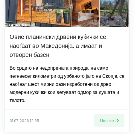
Овие планински дрвени куќички се
наоѓаат во Македонија, а имаат и
отворен базен
Во срцето на недопрената природа, на само
петнаесет километри од урбаното јато на Скопје, се
наоѓаат шест мирни оази изработени од дрво—
модерни куќички кои ветуваат одмор за душата и
телото.
Повеќе
31.07.2026 12:35