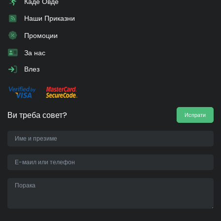
Каде Овде
Наши Приказни
Промоции
За нас
Влез
Ви треба совет?
Испрати