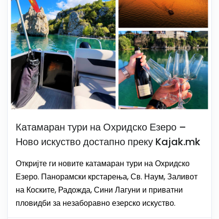
Катамаран тури на Охридско Езеро –
Ново искуство достапно преку Kajak.mk
Откријте ги новите катамаран тури на Охридско
Езеро. Панорамски крстарења, Св. Наум, Заливот
на Коските, Радожда, Сини Лагуни и приватни
пловидби за незаборавно езерско искуство.