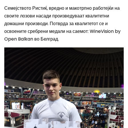
Семејството Ристиќ, вредно и макотрпно работејќи на
своите лозови насади произведуваат квалитетни
домашни производи. Потврда за квалитетот се и
освоените сребрени медали на саемот:
WineVision by
Open Balkan
во Белград.