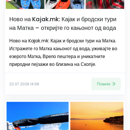
Ново на Kajak.mk: Кајак и бродски тури
на Матка – откријте го кањонот од вода
Ново на Kajak.mk: Кајак и бродски тури на Матка.
Истражете го Матка кањонот од вода, уживајте во
езерото Матка, Врело пештера и уникатните
природни пејзажи во близина на Скопје.
Повеќе
22.07.2026 14:58